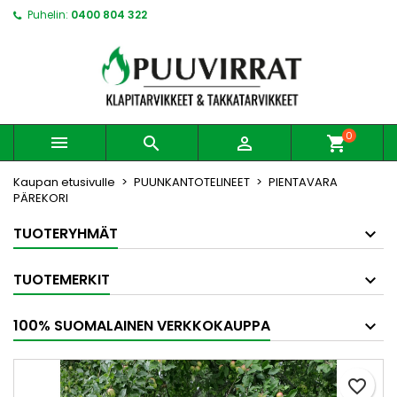
Puhelin:
0400 804 322
0



shopping_cart
Kaupan etusivulle
PUUNKANTOTELINEET
PIENTAVARA
PÄREKORI
TUOTERYHMÄT
TUOTEMERKIT
100% SUOMALAINEN VERKKOKAUPPA
favorite_border