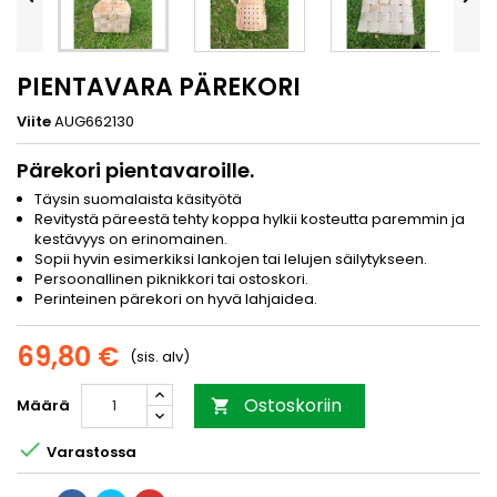
PIENTAVARA PÄREKORI
Viite
AUG662130
Pärekori pientavaroille.
Täysin suomalaista käsityötä
Revitystä päreestä tehty koppa hylkii kosteutta paremmin ja
kestävyys on erinomainen.
Sopii hyvin esimerkiksi lankojen tai lelujen säilytykseen.
Persoonallinen piknikkori tai ostoskori.
Perinteinen pärekori on hyvä lahjaidea.
69,80 €
(sis. alv)
Ostoskoriin
Määrä


Varastossa