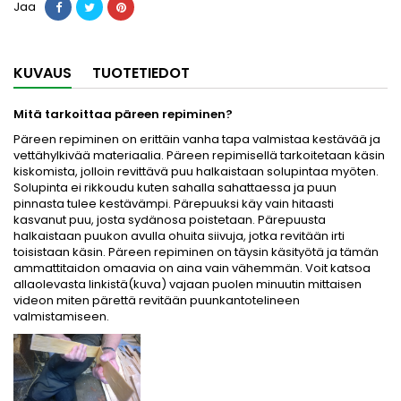
Jaa
KUVAUS
TUOTETIEDOT
Mitä tarkoittaa päreen repiminen?
Päreen repiminen on erittäin vanha tapa valmistaa kestävää ja
vettähylkivää materiaalia. Päreen repimisellä tarkoitetaan käsin
kiskomista, jolloin revittävä puu halkaistaan solupintaa myöten.
Solupinta ei rikkoudu kuten sahalla sahattaessa ja puun
pinnasta tulee kestävämpi. Pärepuuksi käy vain hitaasti
kasvanut puu, josta sydänosa poistetaan. Pärepuusta
halkaistaan puukon avulla ohuita siivuja, jotka revitään irti
toisistaan käsin. Päreen repiminen on täysin käsityötä ja tämän
ammattitaidon omaavia on aina vain vähemmän. Voit katsoa
allaolevasta linkistä(kuva) vajaan puolen minuutin mittaisen
videon miten pärettä revitään puunkantotelineen
valmistamiseen.