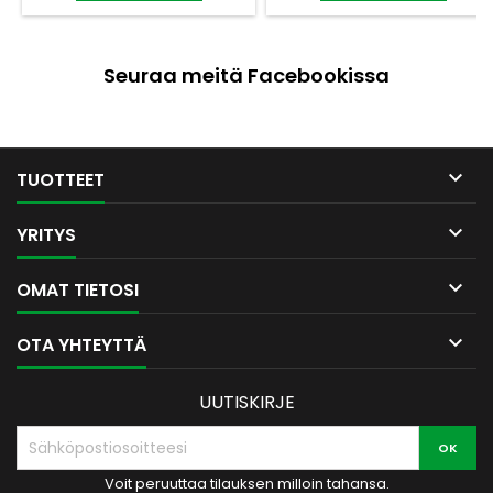
pahvilaatikossa. - Telinettä
White) Laadukas materiaali
voi käyttää ilman kassia.
takaa, että korroosion jäljet
eivät näy vuosien ja
kolhujenkaan jälkeen –
Seuraa meitä Facebookissa
säilytät kanninta sitten takan
vieressä, saunassa, ulkona
tai puuvajassa. Toimituksessa
petsattu tammi- ja
koivukahva, jonka...

TUOTTEET

YRITYS

OMAT TIETOSI

OTA YHTEYTTÄ
UUTISKIRJE
Voit peruuttaa tilauksen milloin tahansa.