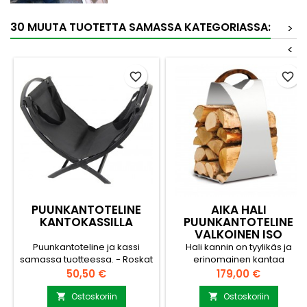
30 MUUTA TUOTETTA SAMASSA KATEGORIASSA:
>
<
favorite_border
favorite_border
PUUNKANTOTELINE
AIKA HALI
KANTOKASSILLA
PUUNKANTOTELINE
VALKOINEN ISO
Puunkantoteline ja kassi
Hali kannin on tyylikäs ja
samassa tuotteessa. - Roskat
erinomainen kantaa
voi puhdistaa telineestä
Materiaalina Merialumiini
Hinta
Hinta
50,50 €
179,00 €
kassin avulla helposti. -
Kestävä designtuote. Väri
Toimitetaan siistissä
kiiltävän valkoinen (Pure
Ostoskoriin
Ostoskoriin

