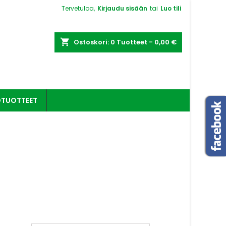
Tervetuloa,
Kirjaudu sisään
tai
Luo tili
shopping_cart
Ostoskori:
0
Tuotteet - 0,00 €
OTUOTTEET