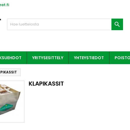
at.fi

AKSUEHDOT
YRITYSESITTELY
YHTEYSTIEDOT
POIST
PIKASSIT
KLAPIKASSIT