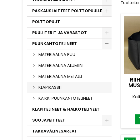
Tuotteita
PAKKAUSLAITTEET POLTTOPUULLE
POLTTOPUUT
PUULIITERIT JA VARASTOT
PUUNKANTOTELINEET
MATERIAALINA PUU
MATERIAALINA ALUMIINI
MATERIAALINA METALLI
RII
MUS
KLAPIKASSIT
Kot
KAIKKI PUUNKANTOTELINEET
paper
KLAPITELINEET & HALKOTELINEET
tilavu
kestäv
SUOJAPEITTEET
Kolme e
- S
TAKKAVÄLINESARJAT
ka