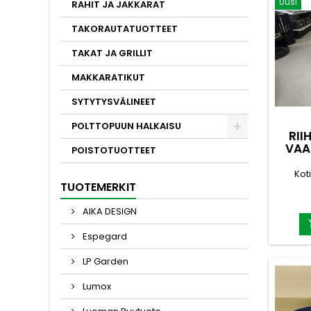
Uusi
Hengitt
RAHIT JA JAKKARAT
kestää
TAKORAUTATUOTTEET
Valmi
Halkok
TAKAT JA GRILLIT
roskat 
Tyyl
MAKKARATIKUT
Koko
SYTYTYSVÄLINEET
POLTTOPUUN HALKAISU
RII
VAA
POISTOTUOTTEET
Kot
TUOTEMERKIT
pap
AIKA DESIGN
Kok
Materi
Espegard
kangas
kassin k
LP Garden
mater
hy
Lumox
Valmi
Halkok