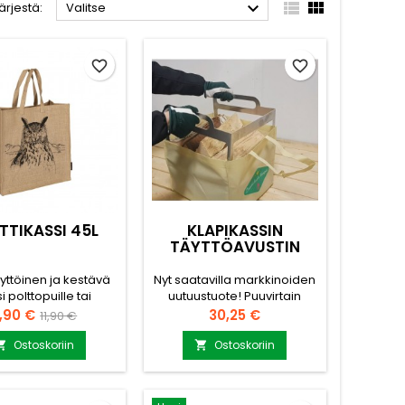



ärjestä:
Valitse
favorite_border
favorite_border
TTIKASSI 45L
KLAPIKASSIN
TÄYTTÖAVUSTIN
ttöinen ja kestävä
Nyt saatavilla markkinoiden
i polttopuille tai
uutuustuote! Puuvirtain
reissuille. Valitse
kehittämä klapikassin
inta
Normaalihinta
Hinta
,90 €
30,25 €
11,90 €
inen kuva kassiin
täyttöavustin nopeuttaa
valikosta.
klapikassien täyttämistä.
Ostoskoriin
Ostoskoriin


ristöystävällinen
Materiaalina alumiini. Tilaa
aali. Tilavuus 45 L
klapikassit tästä. Ei teräviä
piirretyt eläinkuvat
kulmia, jotka jäisivät kiinni