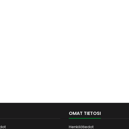
OMAT TIETOSI
dot
Henkilötiedot