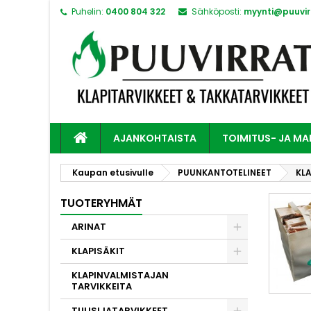
Puhelin:
0400 804 322
Sähköposti:
myynti@puuvirr
AJANKOHTAISTA
TOIMITUS- JA M
Kaupan etusivulle
PUUNKANTOTELINEET
KLA
TUOTERYHMÄT
ARINAT
KLAPISÄKIT
KLAPINVALMISTAJAN
TARVIKKEITA
TULISIJATARVIKKEET