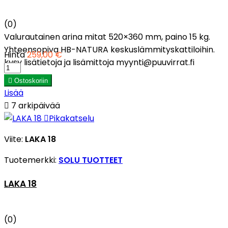
(0)
Valurautainen arina mitat 520×360 mm, paino 15 kg.
Yhteensopiva HB-NATURA keskuslämmityskattiloihin.
Hinta
259,00 €
kysy lisätietoja ja lisämittoja myynti@puuvirrat.fi

Ostoskoriin
Lisää

7 arkipäivää

Pikakatselu
Viite:
LAKA 18
Tuotemerkki:
SOLU TUOTTEET
LAKA 18
(0)