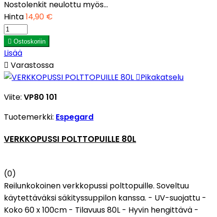
Nostolenkit neulottu myös...
Hinta
14,90 €

Ostoskoriin
Lisää

Varastossa

Pikakatselu
Viite:
VP80 101
Tuotemerkki:
Espegard
VERKKOPUSSI POLTTOPUILLE 80L
(0)
Reilunkokoinen verkkopussi polttopuille. Soveltuu
käytettäväksi säkityssuppilon kanssa. - UV-suojattu -
Koko 60 x 100cm - Tilavuus 80L - Hyvin hengittävä -