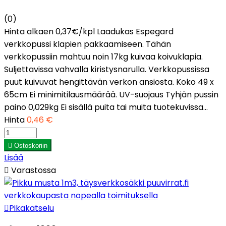
(0)
Hinta alkaen 0,37€/kpl Laadukas Espegard
verkkopussi klapien pakkaamiseen. Tähän
verkkopussiin mahtuu noin 17kg kuivaa koivuklapia.
Suljettavissa vahvalla kiristysnarulla. Verkkopussissa
puut kuivuvat hengittävän verkon ansiosta. Koko 49 x
65cm Ei minimitilausmäärää. UV-suojaus Tyhjän pussin
paino 0,029kg Ei sisällä puita tai muita tuotekuvissa...
Hinta
0,46 €

Ostoskoriin
Lisää

Varastossa

Pikakatselu