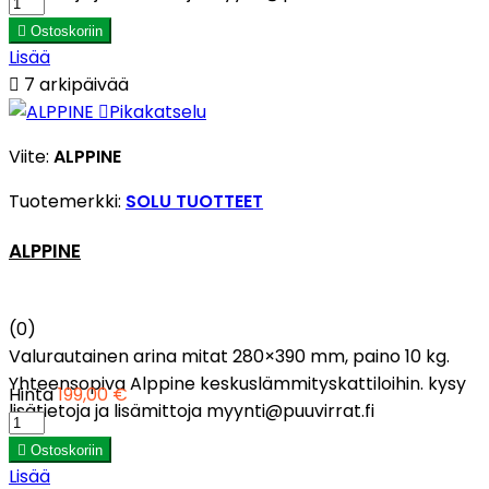

Ostoskoriin
Lisää

7 arkipäivää

Pikakatselu
Viite:
ALPPINE
Tuotemerkki:
SOLU TUOTTEET
ALPPINE
(0)
Valurautainen arina mitat 280×390 mm, paino 10 kg.
Yhteensopiva Alppine keskuslämmityskattiloihin. kysy
Hinta
199,00 €
lisätietoja ja lisämittoja myynti@puuvirrat.fi

Ostoskoriin
Lisää