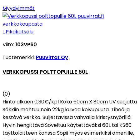
Myydyimmät

Pikakatselu
Viite:
103VP60
Tuotemerkki:
Puuvirrat Oy
VERKKOPUSSI POLTTOPUILLE 60L
(0)
Hinta alkaen 0,30€/kpl Koko 60cm X 80cm UV suojattu
Säkkiin mahtuu noin 22kg kuivaa koivupuuta. Tiheä ja
kestävä verkko. Suljettavissa vahvalla kiristysnyörillä
Hyvin hengittävä Soveltuu käytettäväksi 60L tai KS60
täyttölaitteen kanssa Sopii myös esimerkiksi omenille,