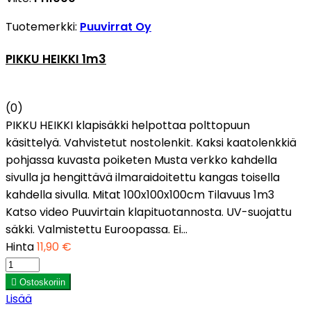
Tuotemerkki:
Puuvirrat Oy
PIKKU HEIKKI 1m3
(0)
PIKKU HEIKKI klapisäkki helpottaa polttopuun
käsittelyä. Vahvistetut nostolenkit. Kaksi kaatolenkkiä
pohjassa kuvasta poiketen Musta verkko kahdella
sivulla ja hengittävä ilmaraidoitettu kangas toisella
kahdella sivulla. Mitat 100x100x100cm Tilavuus 1m3
Katso video Puuvirtain klapituotannosta. UV-suojattu
säkki. Valmistettu Euroopassa. Ei...
Hinta
11,90 €

Ostoskoriin
Lisää