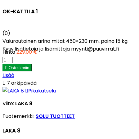
OK-KATTILA 1
(0)
Valurautainen arina mitat 450×230 mm, paino 15 kg.
Kysy lisätietoja ja lisämittoja myynti@puuvirrat.fi
Hinta
229,00 €

Ostoskoriin
Lisää

7 arkipäivää

Pikakatselu
Viite:
LAKA 8
Tuotemerkki:
SOLU TUOTTEET
LAKA 8