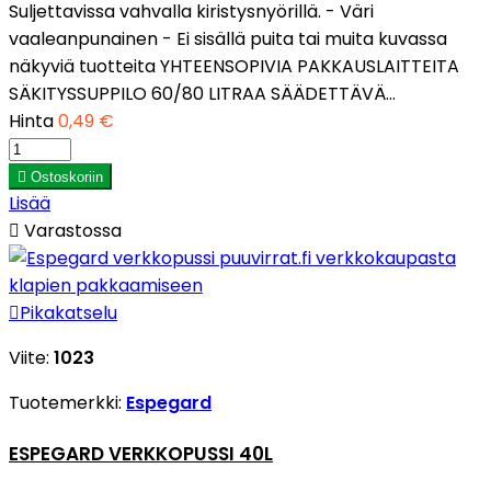
Suljettavissa vahvalla kiristysnyörillä. - Väri
vaaleanpunainen - Ei sisällä puita tai muita kuvassa
näkyviä tuotteita YHTEENSOPIVIA PAKKAUSLAITTEITA
SÄKITYSSUPPILO 60/80 LITRAA SÄÄDETTÄVÄ...
Hinta
0,49 €

Ostoskoriin
Lisää

Varastossa

Pikakatselu
Viite:
1023
Tuotemerkki:
Espegard
ESPEGARD VERKKOPUSSI 40L