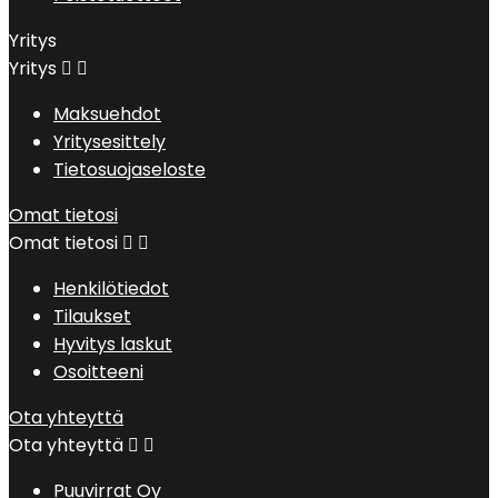
Yritys
Yritys


Maksuehdot
Yritysesittely
Tietosuojaseloste
Omat tietosi
Omat tietosi


Henkilötiedot
Tilaukset
Hyvitys laskut
Osoitteeni
Ota yhteyttä
Ota yhteyttä


Puuvirrat Oy