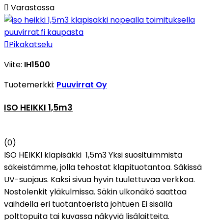

Varastossa

Pikakatselu
Viite:
IH1500
Tuotemerkki:
Puuvirrat Oy
ISO HEIKKI 1,5m3
(0)
ISO HEIKKI klapisäkki 1,5m3 Yksi suosituimmista
säkeistämme, jolla tehostat klapituotantoa. Säkissä
UV-suojaus. Kaksi sivua hyvin tuulettuvaa verkkoa.
Nostolenkit yläkulmissa. Säkin ulkonäkö saattaa
vaihdella eri tuotantoeristä johtuen Ei sisällä
polttopuita tai kuvassa näkyviä lisälaitteita.