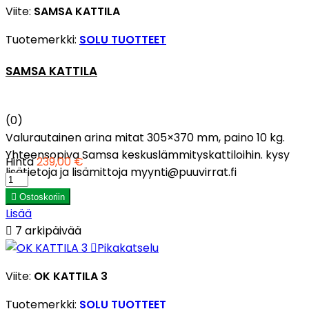
Viite:
SAMSA KATTILA
Tuotemerkki:
SOLU TUOTTEET
SAMSA KATTILA
(0)
Valurautainen arina mitat 305×370 mm, paino 10 kg.
Yhteensopiva Samsa keskuslämmityskattiloihin. kysy
Hinta
239,00 €
lisätietoja ja lisämittoja myynti@puuvirrat.fi

Ostoskoriin
Lisää

7 arkipäivää

Pikakatselu
Viite:
OK KATTILA 3
Tuotemerkki:
SOLU TUOTTEET