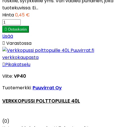
roskille, sytykkeille yms. Väri vaalea punainen, joka
tuotekuvissa. Ei...
Hinta
0,45 €

Ostoskoriin
Lisää

Varastossa

Pikakatselu
Viite:
VP40
Tuotemerkki:
Puuvirrat Oy
VERKKOPUSSI POLTTOPUILLE 40L
(0)