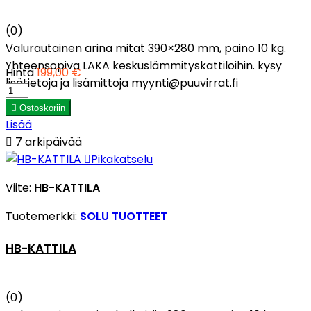
(0)
Valurautainen arina mitat 390×280 mm, paino 10 kg.
Yhteensopiva LAKA keskuslämmityskattiloihin. kysy
Hinta
199,00 €
lisätietoja ja lisämittoja myynti@puuvirrat.fi

Ostoskoriin
Lisää

7 arkipäivää

Pikakatselu
Viite:
HB-KATTILA
Tuotemerkki:
SOLU TUOTTEET
HB-KATTILA
(0)