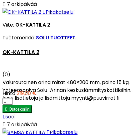

7 arkipäivää

Pikakatselu
Viite:
OK-KATTILA 2
Tuotemerkki:
SOLU TUOTTEET
OK-KATTILA 2
(0)
Valurautainen arina mitat 480×200 mm, paino 15 kg.
Yhteensopiva Solu-Arinan keskuslämmityskattiloihin.
Hinta
219,00 €
kysy lisätietoja ja lisämittoja myynti@puuvirrat.fi

Ostoskoriin
Lisää

7 arkipäivää

Pikakatselu