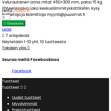
Valurautainen arina mitat 450×300 mm, paino 15 kg.
Yhteensopiva Laka keskuslämmityskattiloihin. kysy
Hinta
259,00 €
lisätietoja ja lisämittoja myynti@puuvirrat.fi

Ostoskoriin
Lisää

7 arkipäivää
Näytetään 1-10 yht. 10 tuotteesta
Takaisin ylös

Seuraa meitä Facebookissa
Facebook
Tuotteet
Tuotteet


Uudet tuotteet
Myydyimmät
Poistotuotteet