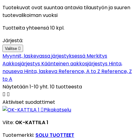
Tuotekuvat ovat suuntaa antavia tilaustyön ja suuren
tuotevalikoiman vuoksi
Tuotteita yhteensä 10 kpl.
Järjestä:
Valitse

Myynnit, laskevassa järjestyksessä
Merkitys
Aakkosjärjestys
Käänteinen aakkosjärjestys
Hinta,
nouseva
Hinta, laskeva
Reference, A to Z
Reference, Z
to A
Näytetään 1-10 yht. 10 tuotteesta


Aktiiviset suodattimet

Pikakatselu
Viite:
OK-KATTILA 1
Tuotemerkki:
SOLU TUOTTEET