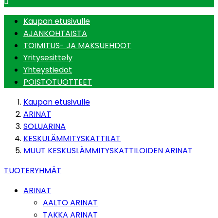

Kaupan etusivulle
AJANKOHTAISTA
TOIMITUS- JA MAKSUEHDOT
Yritysesittely
Yhteystiedot
POISTOTUOTTEET
Kaupan etusivulle
ARINAT
SOLUARINA
KESKULÄMMITYSKATTILAT
MUUT KESKUSLÄMMITYSKATTILOIDEN ARINAT
TUOTERYHMÄT
ARINAT
AALTO ARINAT
TAKKA ARINAT