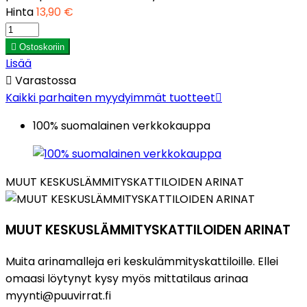
Hinta
13,90 €

Ostoskoriin
Lisää

Varastossa
Kaikki parhaiten myydyimmät tuotteet

100% suomalainen verkkokauppa
MUUT KESKUSLÄMMITYSKATTILOIDEN ARINAT
MUUT KESKUSLÄMMITYSKATTILOIDEN ARINAT
Muita arinamalleja eri keskulämmityskattiloille. Ellei
omaasi löytynyt kysy myös mittatilaus arinaa
myynti@puuvirrat.fi