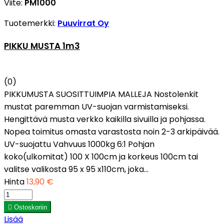
Viite:
PM1000
Tuotemerkki:
Puuvirrat Oy
PIKKU MUSTA 1m3
(0)
PIKKUMUSTA SUOSITTUIMPIA MALLEJA Nostolenkit
mustat paremman UV-suojan varmistamiseksi.
Hengittävä musta verkko kaikilla sivuilla ja pohjassa.
Nopea toimitus omasta varastosta noin 2-3 arkipäivää.
UV-suojattu Vahvuus 1000kg 6:1 Pohjan
koko(ulkomitat) 100 X 100cm ja korkeus 100cm tai
valitse valikosta 95 x 95 x110cm, joka...
Hinta
13,90 €

Ostoskoriin
Lisää