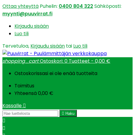
Ottaa yhteyttä
Puhelin:
0400 804 322
Sähköposti:
myynti@puuvirrat.fi
Kirjaudu sisään
Luo tili
Tervetuloa,
Kirjaudu sisään
tai
Luo tili
shopping_cart
Ostoskori:
0
Tuotteet - 0,00 €
Ostoskorissasi ei ole enää tuotteita
Toimitus
Yhteensä
0,00 €
Kassalle


Haku

