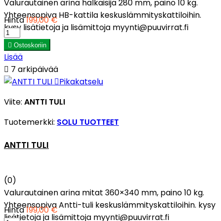
Valurautainen arina halkaisija 280 mm, paino 10 kg.
Yhteensopiva HB-kattila keskuslämmityskattiloihin.
Hinta
199,00 €
kysy lisätietoja ja lisämittoja myynti@puuvirrat.fi

Ostoskoriin
Lisää

7 arkipäivää

Pikakatselu
Viite:
ANTTI TULI
Tuotemerkki:
SOLU TUOTTEET
ANTTI TULI
(0)
Valurautainen arina mitat 360×340 mm, paino 10 kg.
Yhteensopiva Antti-tuli keskuslämmityskattiloihin. kysy
Hinta
199,00 €
lisätietoja ja lisämittoja myynti@puuvirrat.fi