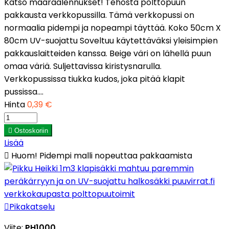
Katso määräalennukset! Tehosta polttopuun
pakkausta verkkopussilla. Tämä verkkopussi on
normaalia pidempi ja nopeampi täyttää. Koko 50cm X
80cm UV-suojattu Soveltuu käytettäväksi yleisimpien
pakkauslaitteiden kanssa. Beige väri on lähellä puun
omaa väriä. Suljettavissa kiristysnarulla.
Verkkopussissa tiukka kudos, joka pitää klapit
pussissa....
Hinta
0,39 €

Ostoskoriin
Lisää

Huom! Pidempi malli nopeuttaa pakkaamista

Pikakatselu
Viite:
PH1000