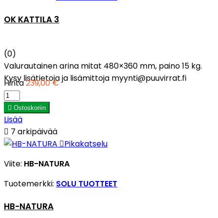
OK KATTILA 3
(0)
Valurautainen arina mitat 480×360 mm, paino 15 kg.
Kysy lisätietoja ja lisämittoja myynti@puuvirrat.fi
Hinta
239,00 €

Ostoskoriin
Lisää

7 arkipäivää

Pikakatselu
Viite:
HB-NATURA
Tuotemerkki:
SOLU TUOTTEET
HB-NATURA