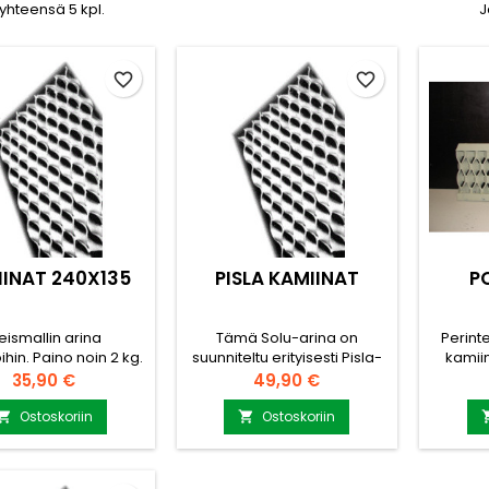
 yhteensä 5 kpl.
J
favorite_border
favorite_border
IINAT 240X135
PISLA KAMIINAT
P
leismallin arina
Tämä Solu-arina on
Perinte
hin. Paino noin 2 kg.
suunniteltu erityisesti Pisla-
kamii
 rakenne ja tehokas
kamiinoihin. Paino 2 kg.
arina. P
Hinta
Hinta
35,90 €
49,90 €
otapahtuma. Kysy
Arina on valmistettu erittäin
arina 
lisätietoja
kestävästä tulenkestävästä
kamii
Ostoskoriin
Ostoskoriin


nti@puuvirrat.fi
teräksestä, ja sen
te
solumainen rakenne takaa
ympäris
optimaalisen palamisen ja
Solur