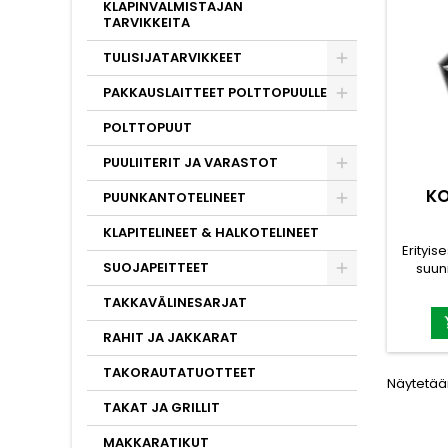
KLAPINVALMISTAJAN
TARVIKKEITA
TULISIJATARVIKKEET
PAKKAUSLAITTEET POLTTOPUULLE
POLTTOPUUT
PUULIITERIT JA VARASTOT
KO
PUUNKANTOTELINEET
KLAPITELINEET & HALKOTELINEET
Erityis
SUOJAPEITTEET
suunn
Pain
TAKKAVÄLINESARJAT
innova
tehosta
RAHIT JA JAKKARAT
parant
sääst
TAKORAUTATUOTTEET
väh
Näytetään
Valmist
TAKAT JA GRILLIT
lisät
myynt
MAKKARATIKUT