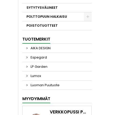
ka
SYTYTYSVÄLINEET
POLTTOPUUN HALKAISU
POISTOTUOTTEET
TUOTEMERKIT
AIKA DESIGN
Espegard
LP Garden
Lumox
Luoman Puutuote
MYYDYIMMÄT
VERKKOPUSSI POLTTOPUILLE 60L