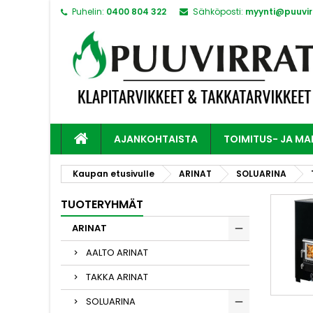
Puhelin:
0400 804 322
Sähköposti:
myynti@puuvirr
AJANKOHTAISTA
TOIMITUS- JA M
Kaupan etusivulle
ARINAT
SOLUARINA
TUOTERYHMÄT
ARINAT
AALTO ARINAT
TAKKA ARINAT
SOLUARINA