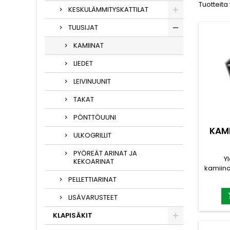
Tuotteita
KESKULÄMMITYSKATTILAT
TULISIJAT
KAMIINAT
LIEDET
LEIVINUUNIT
TAKAT
PÖNTTÖUUNI
KAM
ULKOGRILLIT
PYÖREÄT ARINAT JA
Y
KEKOARINAT
kamiinoi
Kestävä
PELLETTIARINAT
pal
LISÄVARUSTEET
myy
KLAPISÄKIT