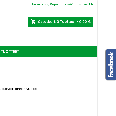
Tervetuloa,
Kirjaudu sisään
tai
Luo tili
shopping_cart
Ostoskori:
0
Tuotteet - 0,00 €
OTUOTTEET
tuotevalikoiman vuoksi