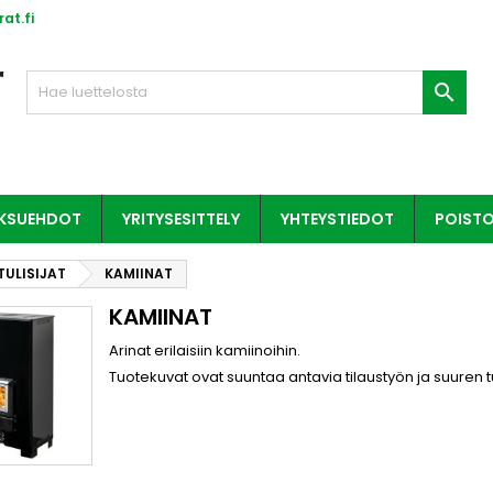
at.fi

AKSUEHDOT
YRITYSESITTELY
YHTEYSTIEDOT
POIST
TULISIJAT
KAMIINAT
KAMIINAT
Arinat erilaisiin kamiinoihin.
Tuotekuvat ovat suuntaa antavia tilaustyön ja suuren 