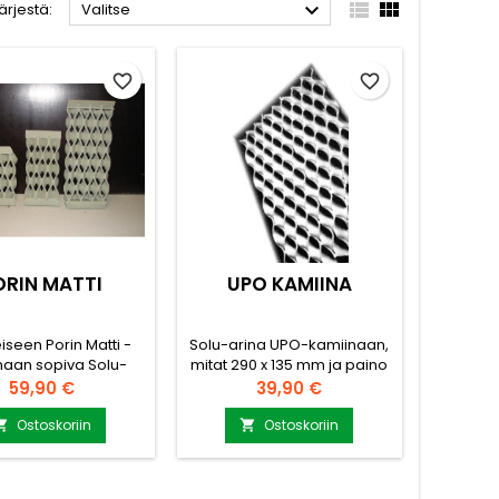



ärjestä:
Valitse
favorite_border
favorite_border
ORIN MATTI
UPO KAMIINA
iseen Porin Matti -
Solu-arina UPO-kamiinaan,
naan sopiva Solu-
mitat 290 x 135 mm ja paino
aino noin 2 kg. Tämä
2 kg. Tämä arina on
Hinta
Hinta
59,90 €
39,90 €
modernisoi vanhan
valmistettu
nasi ja tekee siitä
korkealaatuisesta
Ostoskoriin
Ostoskoriin


hokkaamman ja
tulenkestävästä teräksestä
töystävällisemmän.
ja se on suunniteltu
akenne vähentää
kestämään vuosia.