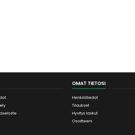
OMAT TIETOSI
dot
Henkilötiedot
tely
Tilaukset
jaseloste
Hyvitys laskut
Osoitteeni