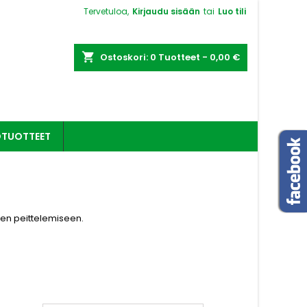
Tervetuloa,
Kirjaudu sisään
tai
Luo tili
shopping_cart
Ostoskori:
0
Tuotteet - 0,00 €
OTUOTTEET
en peittelemiseen.