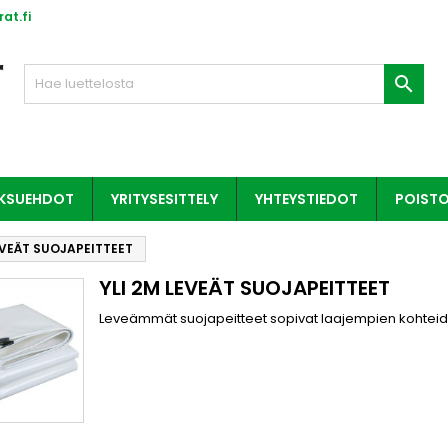
at.fi

AKSUEHDOT
YRITYSESITTELY
YHTEYSTIEDOT
POIST
EVEÄT SUOJAPEITTEET
YLI 2M LEVEÄT SUOJAPEITTEET
Leveämmät suojapeitteet sopivat laajempien kohteid