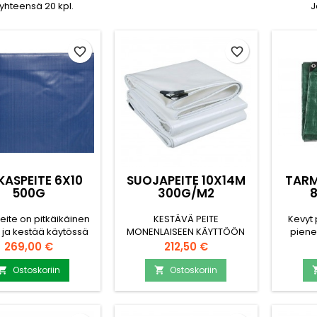
 yhteensä 20 kpl.
J
favorite_border
favorite_border
KASPEITE 6X10
SUOJAPEITE 10X14M
TARM
500G
300G/M2
eite on pitkäikäinen
KESTÄVÄ PEITE
Kevyt 
 ja kestää käytössä
MONENLAISEEN KÄYTTÖÖN
piene
ään, kun peitettä
Sopii hyvin esim. klapien
venees
Hinta
Hinta
269,00 €
212,50 €
tään ja säilytetään
peittelyyn, kulkuneuvojen
Vah
in. Se on kestävä
kausisuojukseen tai
Metsä
Ostoskoriin
Ostoskoriin


apeite, joka sopii
työmaalle. Uv-suojaus ja
suo
klapipinojen,
kulmanvahvikkeet
kiinni
uormien, koneiden,
varmistavat pressun
vä