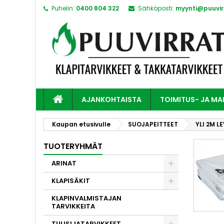
Puhelin:
0400 804 322
Sähköposti:
myynti@puuvirr
AJANKOHTAISTA
TOIMITUS- JA M
Kaupan etusivulle
SUOJAPEITTEET
YLI 2M L
TUOTERYHMÄT
ARINAT
KLAPISÄKIT
KLAPINVALMISTAJAN
TARVIKKEITA
TULISIJATARVIKKEET