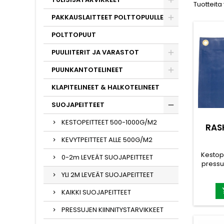
Tuotteita
PAKKAUSLAITTEET POLTTOPUULLE
POLTTOPUUT
PUULIITERIT JA VARASTOT
PUUNKANTOTELINEET
KLAPITELINEET & HALKOTELINEET
SUOJAPEITTEET
KESTOPEITTEET 500-1000G/M2
RAS
KEVYTPEITTEET ALLE 500G/M2
Kestop
0-2m LEVEÄT SUOJAPEITTEET
pressu
pitk
YLI 2M LEVEÄT SUOJAPEITTEET
käyte
oike
KAIKKI SUOJAPEITTEET
suoj
PRESSUJEN KIINNITYSTARVIKKEET
halkok