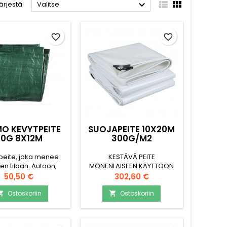



ärjestä:
Valitse
favorite_border
favorite_border
O KEVYTPEITE
SUOJAPEITE 10X20M
80G 8X12M
300G/M2
peite, joka menee
KESTÄVÄ PEITE
en tilaan. Autoon,
MONENLAISEEN KÄYTTÖÖN
een, peräkärryyn.
MYÖS NOUTO MAHDOLLISTA
Hinta
Hinta
50,50 €
302,60 €
vuus 80-90g/m2
Sopii hyvin esim. klapien
nvihreä väri UV-
peittelyyn, kulkuneuvojen
Ostoskoriin
Ostoskoriin


jaus Alumiiniset
kausisuojukseen tai
tysrenkaat, metrin
työmaalle. Uv-suojaus ja
lein. Muoviset
kulmanvahvikkeet peitteen