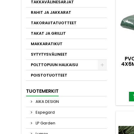
ven
TAKKAVÄLINESARJAT
kohte
RAHIT JA JAKKARAT
Reilu 
iso
TAKORAUTATUOTTEET
suojaa
gramma
TAKAT JA GRILLIT
peit
MAKKARATIKUT
SYTYTYSVÄLINEET
PVC
4X6M
POLTTOPUUN HALKAISU
POISTOTUOTTEET
TUOTEMERKIT
AIKA DESIGN
Espegard
LP Garden
Lumox