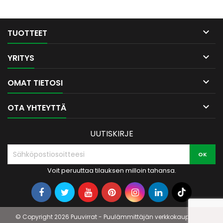
estävät roskien varisemisen
lattialle.

TUOTTEET

YRITYS

OMAT TIETOSI

OTA YHTEYTTÄ
UUTISKIRJE
Voit peruuttaa tilauksen milloin tahansa.
© Copyright 2026 Puuvirrat - Puulämmittäjän verkkokauppa. All