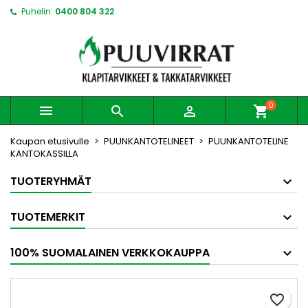
Puhelin:
0400 804 322
0



shopping_cart
Kaupan etusivulle
PUUNKANTOTELINEET
PUUNKANTOTELINE
KANTOKASSILLA
TUOTERYHMÄT
TUOTEMERKIT
100% SUOMALAINEN VERKKOKAUPPA
favorite_border