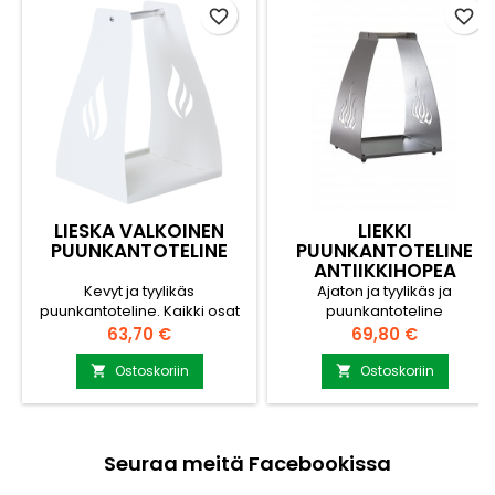
favorite_border
favorite_border
LIESKA VALKOINEN
LIEKKI
PUUNKANTOTELINE
PUUNKANTOTELINE
ANTIIKKIHOPEA
Kevyt ja tyylikäs
Ajaton ja tyylikäs ja
puunkantoteline. Kaikki osat
puunkantoteline
merialumiinia. Kevyt ja
pitkäaikaiseen käyttöön.
Hinta
Hinta
63,70 €
69,80 €
kestävä. Ei naarmuta lattioita.
Valmistettu Suomessa.
Kotimaista laatua.
Jaloissa muovitassut, jotka ei
Ostoskoriin
Ostoskoriin


Pulverimaalattu valkoinen.
naarmuta lattiaa. Kaikki osat
Puutelineet voi halutessaan
merialumiinia. Kevyt ja
pinota päällekäin. Pohjalevyn
kestävä. Likaahylkivä
laidat estävät roskien
antiikkihopea. Puutelineet voi
Seuraa meitä Facebookissa
varisemisen lattialle.
halutessaan pinota
päällekäin. Pohjalevyn laidat