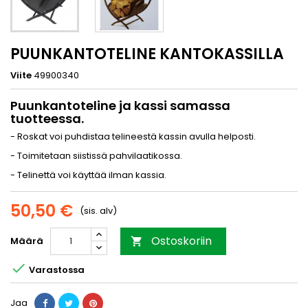
PUUNKANTOTELINE KANTOKASSILLA
Viite
49900340
Puunkantoteline ja kassi samassa
tuotteessa.
- Roskat voi puhdistaa telineestä kassin avulla helposti.
- Toimitetaan siistissä pahvilaatikossa.
- Telinettä voi käyttää ilman kassia.
50,50 €
(sis. alv)
Ostoskoriin
Määrä


Varastossa
Jaa