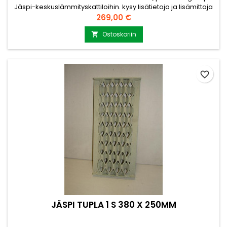
Jäspi-keskuslämmityskattiloihin. kysy lisätietoja ja lisämittoja
myynti@puuvirrat.fi
Hinta
269,00 €
Ostoskoriin

favorite_border
JÄSPI TUPLA 1 S 380 X 250MM