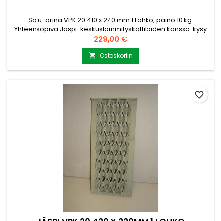
Solu-arina VPK 20 410 x 240 mm 1.Lohko, paino 10 kg.
Yhteensopiva Jäspi-keskuslämmityskattiloiden kanssa. kysy
lisätietoja ja lisämittoja myynti@puuvirrat.fi
Hinta
229,00 €
Ostoskoriin

favorite_border