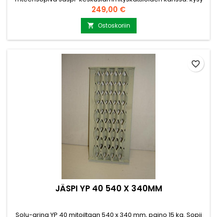
lisätietoja ja lisämittoja myynti@puuvirrat.fi Ainevahvuus 30 X
Hinta
249,00 €
6 mm Jäspi Tupla 2 S
Ostoskoriin

favorite_border
JÄSPI YP 40 540 X 340MM
Solu-arina YP 40 mitoiltaan 540 x 340 mm, paino 15 kg. Sopii