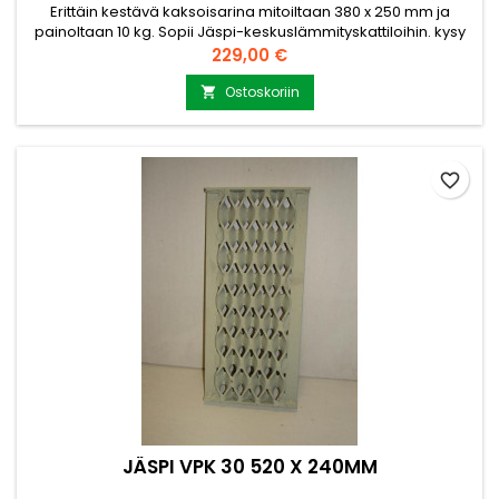
Erittäin kestävä kaksoisarina mitoiltaan 380 x 250 mm ja
painoltaan 10 kg. Sopii Jäspi-keskuslämmityskattiloihin. kysy
lisätietoja ja lisämittoja myynti@puuvirrat.fi
Hinta
229,00 €
Ostoskoriin

favorite_border
JÄSPI VPK 30 520 X 240MM