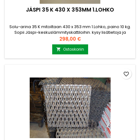
JÄSPI 35 K 430 X 353MM 1.LOHKO
Solu-arina 35 K mitoiltaan 430 x 353 mm 1.Lohko, paino 10 kg.
Sopii Jäspi-keskuslämmityskattiloihin. kysy lisätietoja ja
lisämittoja myynti@puuvirrat.fi
Hinta
298,00 €
Ostoskoriin

favorite_border