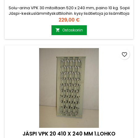
Solu-arina VPK 30 mitoiltaan 520 x 240 mm, paino 10 kg. Sopii
Jäspi-keskuslämmityskattiloihin. kysy lisätietoja ja lisämittoja
myynti@puuvirrat.fi
Hinta
229,00 €
Ostoskoriin

favorite_border
JÄSPI VPK 20 410 X 240 MM 1.LOHKO