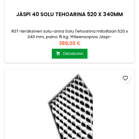
JÄSPI 40 SOLU TEHOARINA 520 X 340MM
RST-teräksinen solu-arina Solu Tehoarina mitoiltaan 520 x
340 mm, paino 15 kg. Yhteensopiva Jäspi-
keskuslämmityskattiloihin. kysy lisätietoja ja lisämittoja
Hinta
389,00 €
myynti@puuvirrat.fi
Ostoskoriin

favorite_border