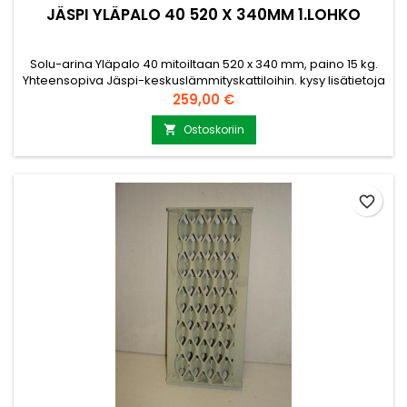
JÄSPI YLÄPALO 40 520 X 340MM 1.LOHKO
Solu-arina Yläpalo 40 mitoiltaan 520 x 340 mm, paino 15 kg.
Yhteensopiva Jäspi-keskuslämmityskattiloihin. kysy lisätietoja
ja lisämittoja myynti@puuvirrat.fi Ainevahvuus 30 X 6 mm
Hinta
259,00 €
Jäspi 40
Ostoskoriin

favorite_border