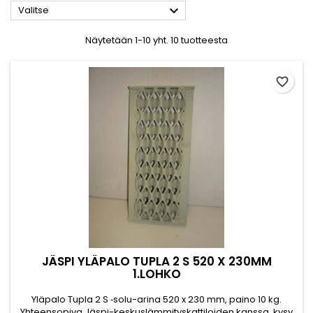

Valitse
Näytetään 1-10 yht. 10 tuotteesta
favorite_border
JÄSPI YLÄPALO TUPLA 2 S 520 X 230MM
1.LOHKO
Yläpalo Tupla 2 S ‑solu-arina 520 x 230 mm, paino 10 kg.
Yhteensopiva Jäspi-keskuslämmityskattiloiden kanssa. kysy