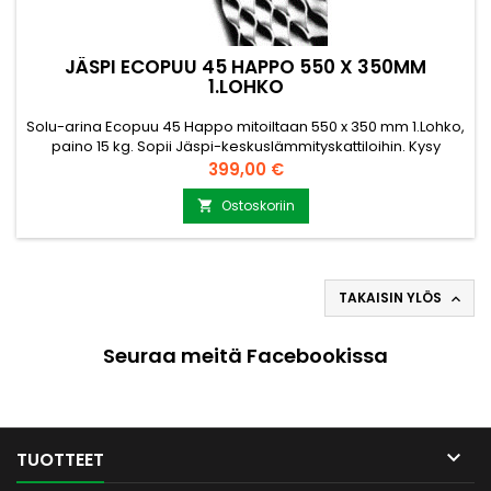
JÄSPI ECOPUU 45 HAPPO 550 X 350MM
1.LOHKO
Solu-arina Ecopuu 45 Happo mitoiltaan 550 x 350 mm 1.Lohko,
paino 15 kg. Sopii Jäspi-keskuslämmityskattiloihin. Kysy
lisätietoja ja lisämittoja myynti@puuvirrat.fi
Hinta
399,00 €
Ostoskoriin

TAKAISIN YLÖS

Seuraa meitä Facebookissa

TUOTTEET