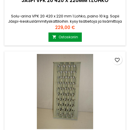
JÄSPI VPK 20 420 X 220MM 1.LOHKO
Solu-arina VPK 20 420 x 220 mm 1.Lohko, paino 10 kg. Sopii
Jäspi-keskuslämmityskattiloihin. kysy lisätietoja ja lisämittoja
myynti@puuvirrat.fi Ainevahvuus 30 X 6 mm Jäspi VPK 20
Hinta
229,00 €
Ostoskoriin

favorite_border