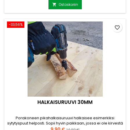
halkaisuterän päälle, jonka jälkeen puuhun isketään
Ostoskoriin

moskalla. Terä halkaisee puun helposti ja turvallisesti....
−33,56%
favorite_border
HALKAISURUUVI 30MM
Porakoneen pikahalkaisuruuvi halkaisee esimerkiksi
sytytyspuut helposti. Sopii hyvin paikkaan, jossa ei ole kirvestä
tai halkaisupölkkyä. Sytykkeiden valmistamisessa
Hinta
Normaalihinta
9,90 €
14,90 €