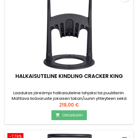
HALKAISUTELINE KINDLING CRACKER KING
Laadukas järeämpi halkaisuteline lahjaksi tai puuliiteriin.
Mahtava lisävaruste jokaisen takan/uunin yhteyteen sekä
kotiin että mökille. Klapien teko on helppoa ja nopeaa.
Hinta
219,00 €
Helppo käyttää vaikka ei olisi koskaan halkonut klapeja.
Terävää kirvestä tai vaarallisia työkaluja ei tarvita.
Ostoskoriin

Tarvittaessa telineen voi kiinnittää alustaan ruuveilla....
−7,79%