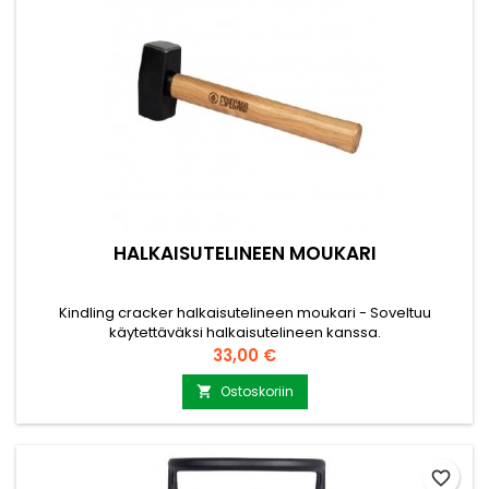
HALKAISUTELINEEN MOUKARI
Kindling cracker halkaisutelineen moukari - Soveltuu
käytettäväksi halkaisutelineen kanssa.
Hinta
33,00 €
Ostoskoriin

favorite_border