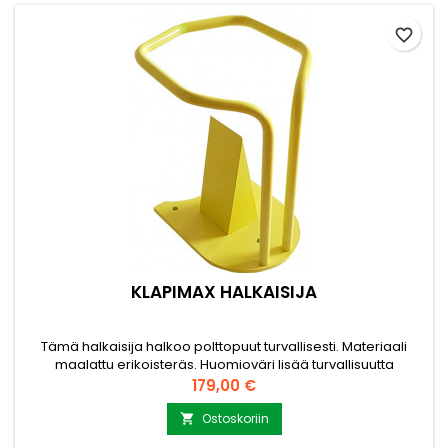
favorite_border
KLAPIMAX HALKAISIJA
Tämä halkaisija halkoo polttopuut turvallisesti. Materiaali
maalattu erikoisteräs. Huomioväri lisää turvallisuutta
heikossa valossa halottaessa. Valmistettu ja suunniteltu
Hinta
179,00 €
Suomessa. Paino 13kg Mitat 30 × 28 × 40 cm 2 vuoden takuu.
Valitse valikosta 2kg moukari mukaan. Kolme kiinnitysreikää
Ostoskoriin

alustassa kiinnittämiseen.(Ei mukana toimituksessa)...