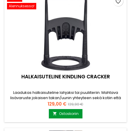
favorite_border
Alennuksessa!
HALKAISUTELINE KINDLING CRACKER
Laadukas halkaisuteline lahjaksi tai puuliiteriin. Mahtava
lisävaruste jokaisen takan/uunin yhteyteen sekä kotiin että
mökille. Klapien teko on helppoa ja nopeaa. Helppo käyttää
Hinta
Normaalihinta
129,00 €
139,90 €
vaikka ei olisi koskaan halkonut klapeja. Terävää kirvestä tai
vaarallisia työkaluja ei tarvita. Tarvittaessa telineen voi
Ostoskoriin

kiinnittää alustaan ruuveilla. Kierrätettävä...