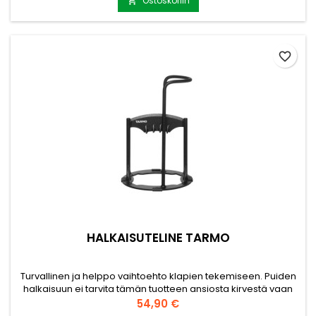
karsimiseen ja raivaamiseen. Helppo kuljettaa mukana
Ostoskoriin

retkellä tai metsästysreissulla. Kasaan taiteltuna koko vain
35cm x...
favorite_border
HALKAISUTELINE TARMO
Turvallinen ja helppo vaihtoehto klapien tekemiseen. Puiden
halkaisuun ei tarvita tämän tuotteen ansiosta kirvestä vaan
klapit tehdään tämän halkaisutelineen ja moskan yhteistyöllä
Hinta
54,90 €
(moska ei sisälly pakettiin). Halkaistava puu laitetaan telineen