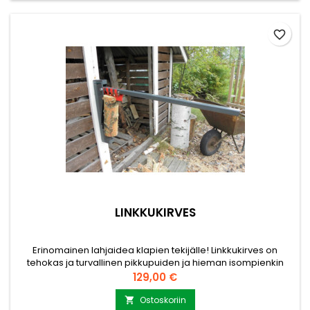
favorite_border
LINKKUKIRVES
Erinomainen lahjaidea klapien tekijälle! Linkkukirves on
tehokas ja turvallinen pikkupuiden ja hieman isompienkin
polttopuiden pilkontaan tarkoitettu kotimainen
Hinta
129,00 €
kirvesinnovaatio. Seinään kiinnitettävällä Linkkukirveellä puun
halkaisu tapahtuu vipuvoimaa hyväksikäyttäen, ilman
Ostoskoriin
