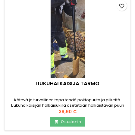
favorite_border
LIUKUHALKAISIJA TARMO
Kätevä ja turvallinen tapa tehdä polttopuuta ja pilkettä.
Liukuhalkaisijan halkaisukiila asetetaan halkaistavan puun
päälle ja napakalla iskulla alaspäin puu halkaistaan. Liukuvan
Hinta
39,90 €
varren ansiosta isku osuu aina kiilan yläosaan.
Ostoskoriin
