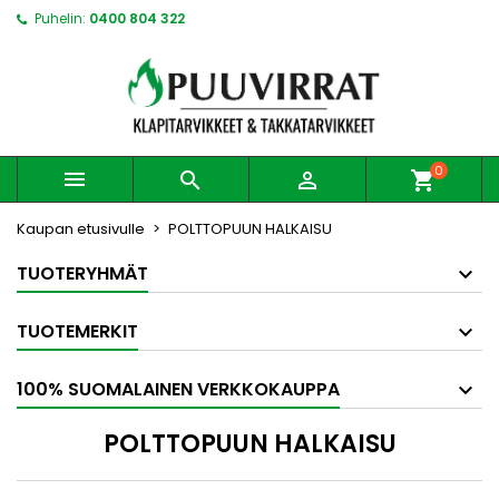
Puhelin:
0400 804 322
0



shopping_cart
Kaupan etusivulle
POLTTOPUUN HALKAISU
TUOTERYHMÄT
TUOTEMERKIT
100% SUOMALAINEN VERKKOKAUPPA
POLTTOPUUN HALKAISU