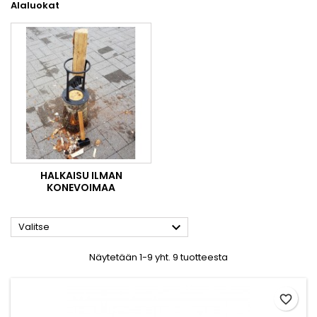
Alaluokat
HALKAISU ILMAN
KONEVOIMAA

Valitse
Näytetään 1-9 yht. 9 tuotteesta
favorite_border