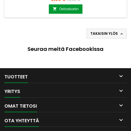
erinomainen. Helppo käyttää asentamalla halkaisuruuvi
porakoneeseen. Katso video: TÄSTÄ Halkaisuruuvin paino
Ostoskoriin

290g Halkaisuruuvin pituus 9cm Ruuviosassa kiinnitystappi
kierteellä....
TAKAISIN YLÖS

Seuraa meitä Facebookissa

TUOTTEET

YRITYS

OMAT TIETOSI

OTA YHTEYTTÄ