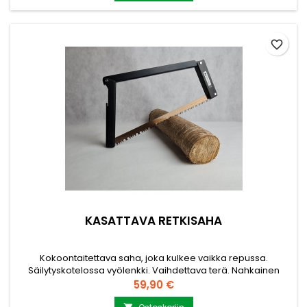
lyöntiliikettä. Kiinnitysruuvit ja käyttöohje kuuluvat
toimitukseen....
favorite_border
KASATTAVA RETKISAHA
Kokoontaitettava saha, joka kulkee vaikka repussa.
Säilytyskotelossa vyölenkki. Vaihdettava terä. Nahkainen
säilytys ja kuljetus kotelo. Säilytyskotelossa lenkki, josta sahan
Hinta
59,90 €
koteloineen saa ripustettua. Soveltuu pienien puiden