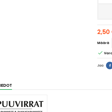
2,50
Määrä

Vara
Jaa
IEDOT