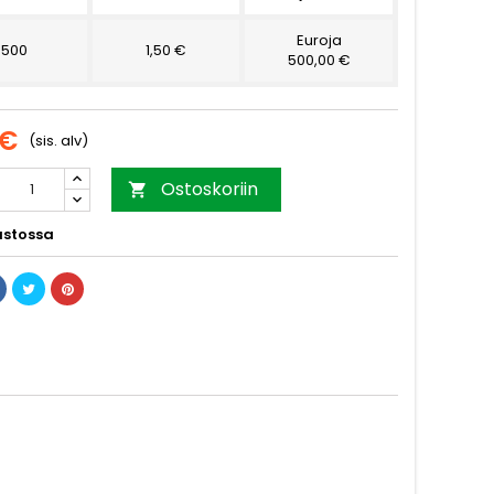
Euroja
500
1,50 €
500,00 €
 €
(sis. alv)
Ostoskoriin

stossa