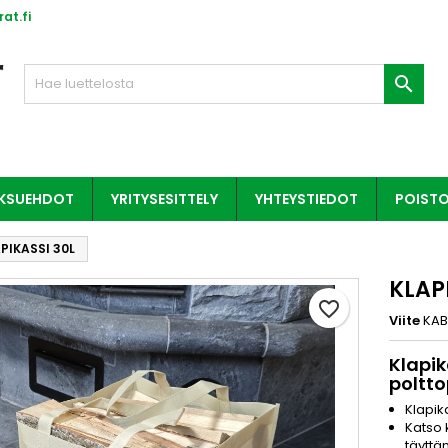
at.fi

AKSUEHDOT
YRITYSESITTELY
YHTEYSTIEDOT
POIST
PIKASSI 30L
KLAP
favorite_border
Viite
KAB
Klapik
poltto
Klapika
Katso 
täyttä