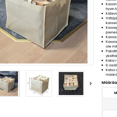
Kassin
hyvin 
Kätevä
Yrittä
kassei
Kassej
pienes
Kassis
Kassia
ole mi
Pakatt
yksitt
Kaksi 
Ei sisä
Katso 
määrä 
Määräa

M