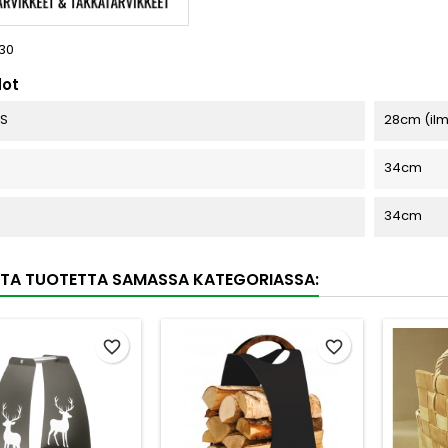
30
dot
S
28cm (il
34cm
34cm
TA TUOTETTA SAMASSA KATEGORIASSA:
favorite_border
favorite_border