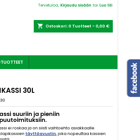
Tervetuloa,
Kirjaudu sisään
tai
Luo tili
shopping_cart
Ostoskori:
0
Tuotteet - 0,00 €
OTUOTTEET
IKASSI 30L
30
assi suuriin ja pieniin
puutoimituksiin.
ssi ei roskaa ja on siisti vaihtoehto asiakkaalle.
klapikassien
täyttöavustin
, joka nopeuttaa kassien
mistä.