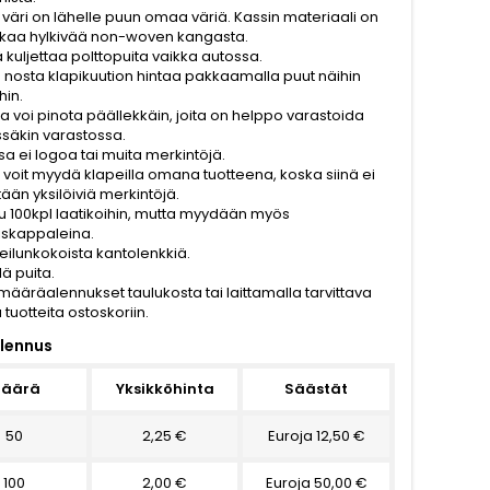
 väri on lähelle puun omaa väriä. Kassin materiaali on
likaa hylkivää non-woven kangasta.
 kuljettaa polttopuita vaikka autossa.
jä nosta klapikuution hintaa pakkaamalla puut näihin
hin.
a voi pinota päällekkäin, joita on helppo varastoida
säkin varastossa.
sa ei logoa tai muita merkintöjä.
 voit myydä klapeilla omana tuotteena, koska siinä ei
tään yksilöiviä merkintöjä.
u 100kpl laatikoihin, mutta myydään myös
äiskappaleina.
reilunkokoista kantolenkkiä.
llä puita.
määräalennukset taulukosta tai laittamalla tarvittava
tuotteita ostoskoriin.
lennus
äärä
Yksikköhinta
Säästät
50
2,25 €
Euroja 12,50 €
100
2,00 €
Euroja 50,00 €