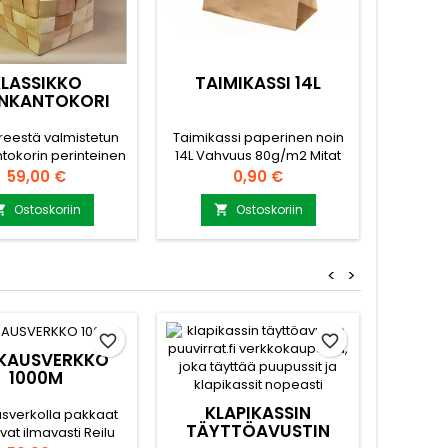
KLASSIKKO
TAIMIKASSI 14L
NKANTOKORI
PUUN
reestä valmistetun
Taimikassi paperinen noin
Eri
tokorin perinteinen
14L Vahvuus 80g/m2 Mitat
puunka
jaton klassikkomalli.
35 x 17 x 24,5cm
hinnall
Hinta
Hinta
59,00 €
0,90 €
uettu kahden viilun
Materiaalina paperi Ei logoa
puunka
. Max puun pituus
tai painatusta.
tehdä!
Ostoskoriin
Ostoskoriin


49cm
Materia
koko
<
>
favorite_border
favorite_border
KAUSVERKKO
1000M
KLAPIKASSIN
sverkolla pakkaat
TÄYTTÖAVUSTIN
vat ilmavasti Reilu