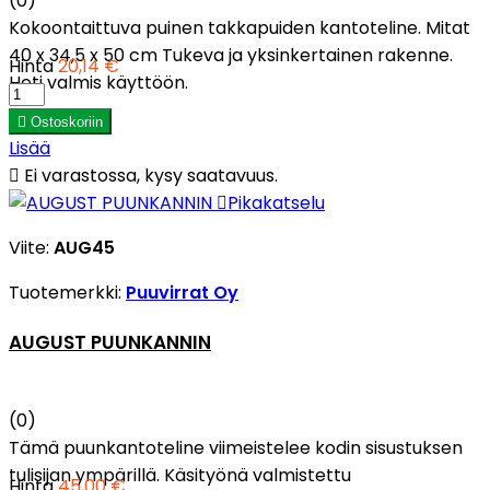
(0)
Kokoontaittuva puinen takkapuiden kantoteline. Mitat
40 x 34,5 x 50 cm Tukeva ja yksinkertainen rakenne.
Hinta
20,14 €
Heti valmis käyttöön.

Ostoskoriin
Lisää

Ei varastossa, kysy saatavuus.

Pikakatselu
Viite:
AUG45
Tuotemerkki:
Puuvirrat Oy
AUGUST PUUNKANNIN
(0)
Tämä puunkantoteline viimeistelee kodin sisustuksen
tulisijan ympärillä. Käsityönä valmistettu
Hinta
45,00 €