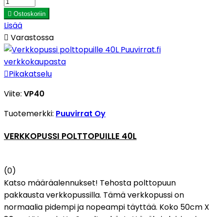

Ostoskoriin
Lisää

Varastossa

Pikakatselu
Viite:
VP40
Tuotemerkki:
Puuvirrat Oy
VERKKOPUSSI POLTTOPUILLE 40L
(0)
Katso määräalennukset! Tehosta polttopuun
pakkausta verkkopussilla. Tämä verkkopussi on
normaalia pidempi ja nopeampi täyttää. Koko 50cm X