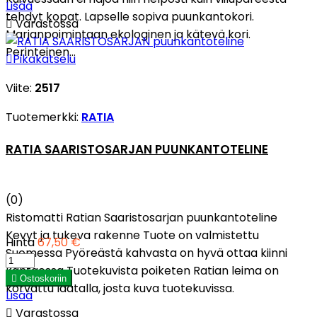
Lisää
tehdyt kopat. Lapselle sopiva puunkantokori.

Varastossa
Marjanpoimintaan ekologinen ja kätevä kori.
Perinteinen...

Pikakatselu
Viite:
2517
Tuotemerkki:
RATIA
RATIA SAARISTOSARJAN PUUNKANTOTELINE
(0)
Ristomatti Ratian Saaristosarjan puunkantoteline
Kevyt ja tukeva rakenne Tuote on valmistettu
Hinta
67,50 €
Suomessa Pyöreästä kahvasta on hyvä ottaa kiinni
kantaessa Tuotekuvista poiketen Ratian leima on

Ostoskoriin
korvattu laatalla, josta kuva tuotekuvissa.
Lisää

Varastossa