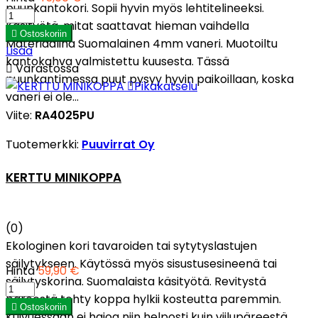
puunkantokori. Sopii hyvin myös lehtitelineeksi.
Käsityötä, mitat saattavat hieman vaihdella

Ostoskoriin
Materiaalina Suomalainen 4mm vaneri. Muotoiltu
Lisää
kantokahva valmistettu kuusesta. Tässä

Varastossa
puunkantimessa puut pysyy hyvin paikoillaan, koska

Pikakatselu
vaneri ei ole...
Viite:
RA4025PU
Tuotemerkki:
Puuvirrat Oy
KERTTU MINIKOPPA
(0)
Ekologinen kori tavaroiden tai sytytyslastujen
säilytykseen. Käytössä myös sisustusesineenä tai
Hinta
59,90 €
säilytyskorina. Suomalaista käsityötä. Revitystä
päreestä tehty koppa hylkii kosteutta paremmin.

Ostoskoriin
Kuivuessaan ei hajoa niin helposti kuin viilupäreestä