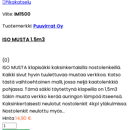

Pikakatselu
Viite:
IM1500
Tuotemerkki:
Puuvirrat Oy
ISO MUSTA 1,5m3
(0)
ISO MUSTA klapisäkki kaksinkertaisilla nostolenkeillä.
Kaikki sivut hyvin tuulettuvaa mustaa verkkoa. Katso
tästä vaihtoehtoinen malli, jossa neljä kaatolenkkiä
pohjassa. Tämä säkki täytettynä klapeilla on 1,5m3
Säkin musta verkko kerää auringon lämpöä itseensä.
Kaksinkertaisesti neulotut nostolenkit 4kpl yläkulmissa.
Nostolenkit neulottu myös...
Hinta
14,90 €