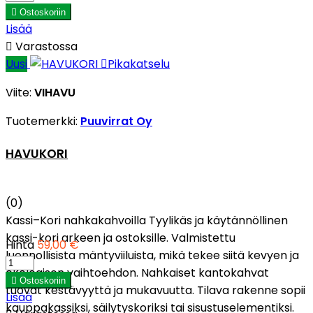

Ostoskoriin
Lisää

Varastossa
Uusi

Pikakatselu
Viite:
VIHAVU
Tuotemerkki:
Puuvirrat Oy
HAVUKORI
(0)
Kassi–Kori nahkakahvoilla Tyylikäs ja käytännöllinen
kassi-kori arkeen ja ostoksille. Valmistettu
Hinta
59,00 €
luonnollisista mäntyviiluista, mikä tekee siitä kevyen ja
ekologisen vaihtoehdon. Nahkaiset kantokahvat

Ostoskoriin
tuovat kestävyyttä ja mukavuutta. Tilava rakenne sopii
Lisää
kauppakassiksi, säilytyskoriksi tai sisustuselementiksi.