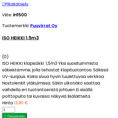

Pikakatselu
Viite:
IH1500
Tuotemerkki:
Puuvirrat Oy
ISO HEIKKI 1,5m3
(0)
ISO HEIKKI klapisäkki 1,5m3 Yksi suosituimmista
säkeistämme, jolla tehostat klapituotantoa. Säkissä
UV-suojaus. Kaksi sivua hyvin tuulettuvaa verkkoa.
Nostolenkit yläkulmissa. Säkin ulkonäkö saattaa
vaihdella eri tuotantoeristä johtuen Ei sisällä
polttopuita tai kuvassa näkyviä lisälaitteita.
Hinta
13,90 €

Ostoskoriin