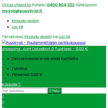
Ottaa yhteyttä
Puhelin:
0400 804 322
Sähköposti:
myynti@puuvirrat.fi
Kirjaudu sisään
Luo tili
Tervetuloa,
Kirjaudu sisään
tai
Luo tili
shopping_cart
Ostoskori:
0
Tuotteet - 0,00 €
Ostoskorissasi ei ole enää tuotteita
Toimitus
Yhteensä
0,00 €
Kassalle


Haku

