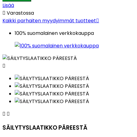
Lisää

Varastossa
Kaikki parhaiten myydyimmät tuotteet

100% suomalainen verkkokauppa



SÄILYTYSLAATIKKO PÄREESTÄ