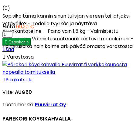
(0)
Sopisiko tämä kannin sinun tulisijan viereen tai lahjaksi
ystävälle? - Todella tyylikäs ja näyttävä
Hinta
69,20 €
puunkantoteline. - Paino vain 1,5 kg - Valmistettu
Suomessa - Valmistusmateriaali kestävä merialumiini -

Ostoskoriin
Toimitusaika noin kolme arkipäivää omasta varastosta.
Lisää

Varastossa

Pikakatselu
Viite:
AUG60
Tuotemerkki:
Puuvirrat Oy
PÄREKORI KÖYSIKAHVALLA