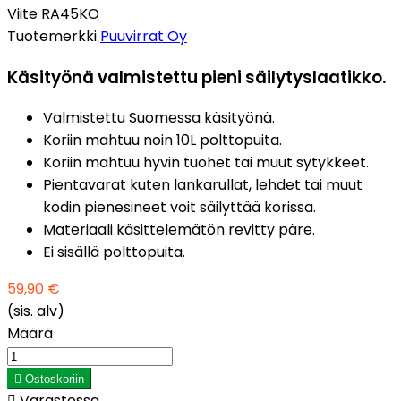
Viite
RA45KO
Tuotemerkki
Puuvirrat Oy
Käsityönä valmistettu pieni säilytyslaatikko.
Valmistettu Suomessa käsityönä.
Koriin mahtuu noin 10L polttopuita.
Koriin mahtuu hyvin tuohet tai muut sytykkeet.
Pientavarat kuten lankarullat, lehdet tai muut
kodin pienesineet voit säilyttää korissa.
Materiaali käsittelemätön revitty päre.
Ei sisällä polttopuita.
59,90 €
(sis. alv)
Määrä

Ostoskoriin

Varastossa