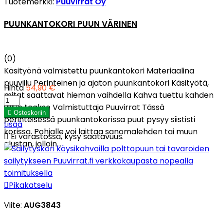
Tuotemerkki:
Puuvirrat Oy
PUUNKANTOKORI PUUN VÄRINEN
(0)
Käsityönä valmistettu puunkantokori Materiaalina
puuviilu Perinteinen ja ajaton puunkantokori Käsityötä,
Hinta
54,90 €
mitat saattavat hieman vaihdella Kahva tuettu kahden
viilun taakse Valmistuttaja Puuvirrat Tässä

Ostoskoriin
perinteisessä puunkantokorissa puut pysyy siististi
Lisää
korissa. Pohjalle voi laittaa sanomalehden tai muun

Ei varastossa, kysy saatavuus.
alustan, jolloin...

Pikakatselu
Viite:
AUG3843