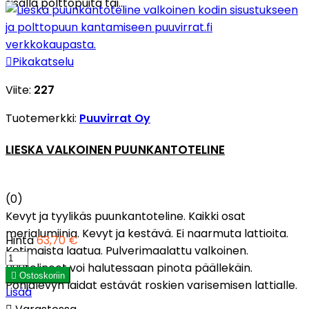
sisällä polttopuita tai...

Pikakatselu
Viite:
227
Tuotemerkki:
Puuvirrat Oy
LIESKA VALKOINEN PUUNKANTOTELINE
(0)
Kevyt ja tyylikäs puunkantoteline. Kaikki osat
merialumiinia. Kevyt ja kestävä. Ei naarmuta lattioita.
Hinta
63,70 €
Kotimaista laatua. Pulverimaalattu valkoinen.
Puutelineet voi halutessaan pinota päällekäin.

Ostoskoriin
Pohjalevyn laidat estävät roskien varisemisen lattialle.
Lisää