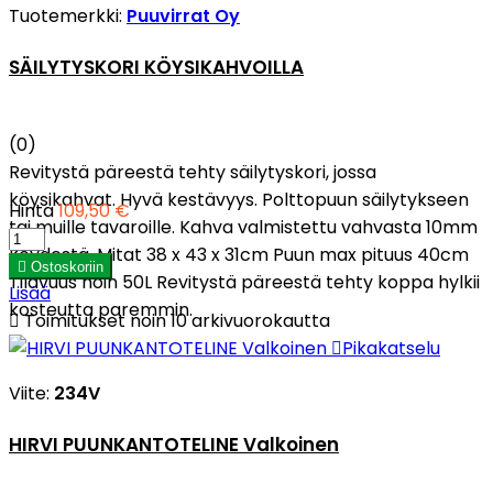
Tuotemerkki:
Puuvirrat Oy
SÄILYTYSKORI KÖYSIKAHVOILLA
(0)
Revitystä päreestä tehty säilytyskori, jossa
köysikahvat. Hyvä kestävyys. Polttopuun säilytykseen
Hinta
109,50 €
tai muille tavaroille. Kahva valmistettu vahvasta 10mm
köydestä. Mitat 38 x 43 x 31cm Puun max pituus 40cm

Ostoskoriin
Tilavuus noin 50L Revitystä päreestä tehty koppa hylkii
Lisää
kosteutta paremmin.

Toimitukset noin 10 arkivuorokautta

Pikakatselu
Viite:
234V
HIRVI PUUNKANTOTELINE Valkoinen