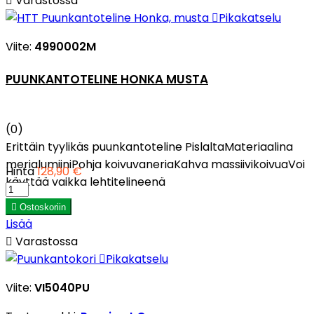

Varastossa

Pikakatselu
Viite:
4990002M
PUUNKANTOTELINE HONKA MUSTA
(0)
Erittäin tyylikäs puunkantoteline PislaltaMateriaalina
merialumiiniPohja koivuvaneriaKahva massiivikoivuaVoi
Hinta
128,90 €
käyttää vaikka lehtitelineenä

Ostoskoriin
Lisää

Varastossa

Pikakatselu
Viite:
VI5040PU