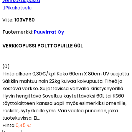

Pikakatselu
Viite:
103VP60
Tuotemerkki:
Puuvirrat Oy
VERKKOPUSSI POLTTOPUILLE 60L
(0)
Hinta alkaen 0,30€/kpl Koko 60cm X 80cm UV suojattu
Säkkiin mahtuu noin 22kg kuivaa koivupuuta. Tiheä ja
kestävä verkko. Suljettavissa vahvalla kiristysnyörillä
Hyvin hengittävä Soveltuu käytettäväksi 60L tai KS60
täyttölaitteen kanssa Sopii myös esimerkiksi omenille,
roskille, sytykkeille yms. Väri vaalea punainen, joka
tuotekuvissa. Ei...
Hinta
0,45 €