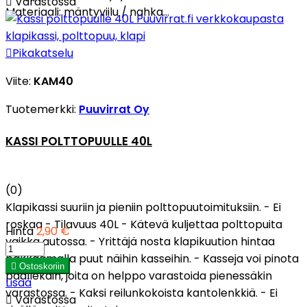

Varastossa
Materiaali: mäntyviilu / nahka...

Pikakatselu
Viite:
KAM40
Tuotemerkki:
Puuvirrat Oy
KASSI POLTTOPUULLE 40L
(0)
Klapikassi suuriin ja pieniin polttopuutoimituksiin. - Ei
roskaa - Tilavuus 40L - Kätevä kuljettaa polttopuita
Hinta
2,90 €
vaikka autossa. - Yrittäjä nosta klapikuution hintaa
pakkaamalla puut näihin kasseihin. - Kasseja voi pinota

Ostoskoriin
päällekäin, joita on helppo varastoida pienessäkin
Lisää
varastossa. - Kaksi reilunkokoista kantolenkkiä. - Ei

Varastossa