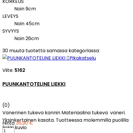
KORKEUS
Noin 9cm
LEVEYS
Noin 45cm
SYVYYS
Noin 26cm
30 muuta tuotetta samassa kategoriassa:

Pikakatselu
Viite:
5162
PUUNKANTOTELINE LIEKKI
(0)
Vanerinen tukeva kannin Materiaalina tukeva vaneri.
Yksinkertainen kasata. Tuotteessa molemmilla puolilla
Hinta
36,90 €
liekki kuvio