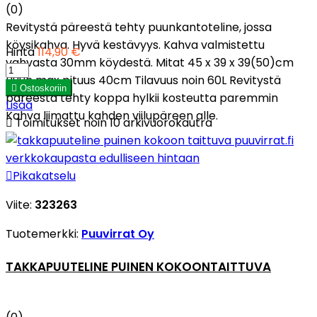
(0)
Revitystä päreestä tehty puunkantoteline, jossa
köysikahva. Hyvä kestävyys. Kahva valmistettu
Hinta
114,90 €
vahvasta 30mm köydestä. Mitat 45 x 39 x 39(50)cm
Puun max pituus 40cm Tilavuus noin 60L Revitystä

Ostoskoriin
päreestä tehty koppa hylkii kosteutta paremmin
Lisää
Kahva liimattu kahden viilupäreen alle.

Toimitukset noin 10 arkivuorokautra

Pikakatselu
Viite:
323263
Tuotemerkki:
Puuvirrat Oy
TAKKAPUUTELINE PUINEN KOKOONTAITTUVA