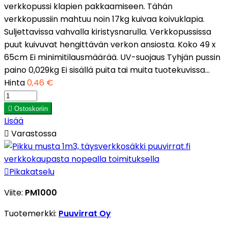
verkkopussi klapien pakkaamiseen. Tähän
verkkopussiin mahtuu noin 17kg kuivaa koivuklapia.
Suljettavissa vahvalla kiristysnarulla. Verkkopussissa
puut kuivuvat hengittävän verkon ansiosta. Koko 49 x
65cm Ei minimitilausmäärää. UV-suojaus Tyhjän pussin
paino 0,029kg Ei sisällä puita tai muita tuotekuvissa...
Hinta
0,46 €

Ostoskoriin
Lisää

Varastossa

Pikakatselu
Viite:
PM1000
Tuotemerkki:
Puuvirrat Oy