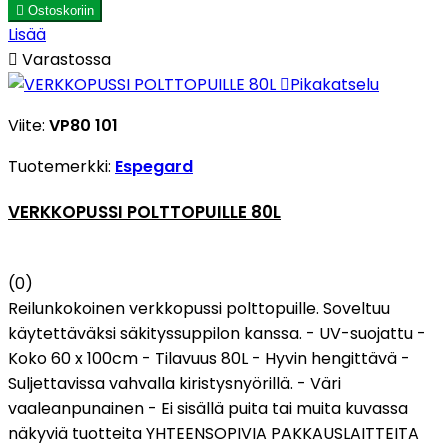

Ostoskoriin
Lisää

Varastossa

Pikakatselu
Viite:
VP80 101
Tuotemerkki:
Espegard
VERKKOPUSSI POLTTOPUILLE 80L
(0)
Reilunkokoinen verkkopussi polttopuille. Soveltuu
käytettäväksi säkityssuppilon kanssa. - UV-suojattu -
Koko 60 x 100cm - Tilavuus 80L - Hyvin hengittävä -
Suljettavissa vahvalla kiristysnyörillä. - Väri
vaaleanpunainen - Ei sisällä puita tai muita kuvassa
näkyviä tuotteita YHTEENSOPIVIA PAKKAUSLAITTEITA