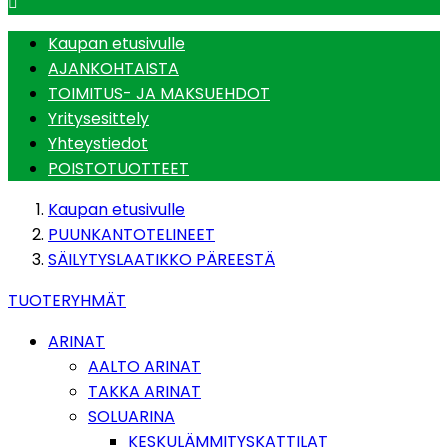

Kaupan etusivulle
AJANKOHTAISTA
TOIMITUS- JA MAKSUEHDOT
Yritysesittely
Yhteystiedot
POISTOTUOTTEET
Kaupan etusivulle
PUUNKANTOTELINEET
SÄILYTYSLAATIKKO PÄREESTÄ
TUOTERYHMÄT
ARINAT
AALTO ARINAT
TAKKA ARINAT
SOLUARINA
KESKULÄMMITYSKATTILAT