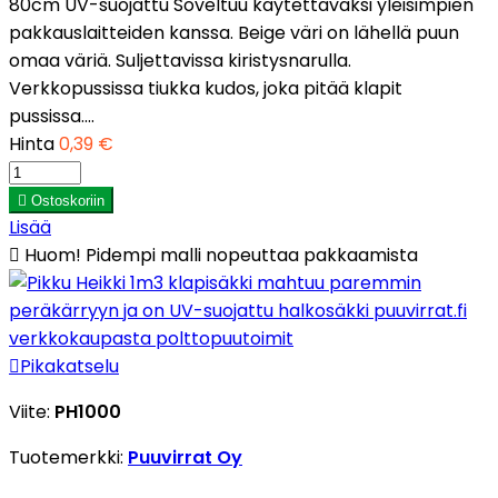
80cm UV-suojattu Soveltuu käytettäväksi yleisimpien
pakkauslaitteiden kanssa. Beige väri on lähellä puun
omaa väriä. Suljettavissa kiristysnarulla.
Verkkopussissa tiukka kudos, joka pitää klapit
pussissa....
Hinta
0,39 €

Ostoskoriin
Lisää

Huom! Pidempi malli nopeuttaa pakkaamista

Pikakatselu
Viite:
PH1000
Tuotemerkki:
Puuvirrat Oy