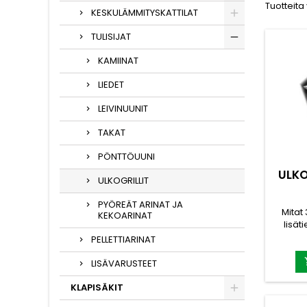
Tuotteita
KESKULÄMMITYSKATTILAT
TULISIJAT
KAMIINAT
LIEDET
LEIVINUUNIT
TAKAT
PÖNTTÖUUNI
ULKO
ULKOGRILLIT
PYÖREÄT ARINAT JA
Mitat
KEKOARINAT
lisät
myy
PELLETTIARINAT
LISÄVARUSTEET
KLAPISÄKIT