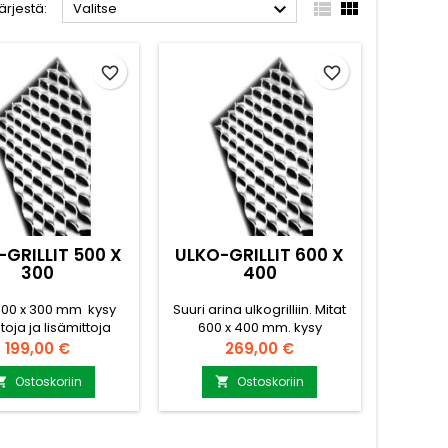



ärjestä:
Valitse
favorite_border
favorite_border
GRILLIT 500 X
ULKO-GRILLIT 600 X
300
400
500 x 300 mm kysy
Suuri arina ulkogrilliin. Mitat
etoja ja lisämittoja
600 x 400 mm. kysy
nti@puuvirrat.fi
lisätietoja ja lisämittoja
Hinta
Hinta
199,00 €
269,00 €
myynti@puuvirrat.fi
Ostoskoriin
Ostoskoriin

