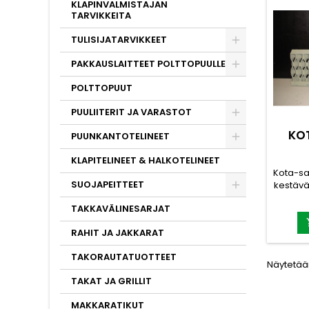
KLAPINVALMISTAJAN
TARVIKKEITA
TULISIJATARVIKKEET
PAKKAUSLAITTEET POLTTOPUULLE
POLTTOPUUT
PUULIITERIT JA VARASTOT
KO
PUUNKANTOTELINEET
KLAPITELINEET & HALKOTELINEET
Kota-sa
SUOJAPEITTEET
kestävä
290/23
TAKKAVÄLINESARJAT
Kysy lis
myy
RAHIT JA JAKKARAT
TAKORAUTATUOTTEET
Näytetään
TAKAT JA GRILLIT
MAKKARATIKUT