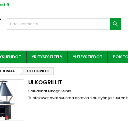
at.fi

AKSUEHDOT
YRITYSESITTELY
YHTEYSTIEDOT
POIST
TULISIJAT
ULKOGRILLIT
ULKOGRILLIT
Soluarinat ulkogrilleihin
Tuotekuvat ovat suuntaa antavia tilaustyön ja suuren 