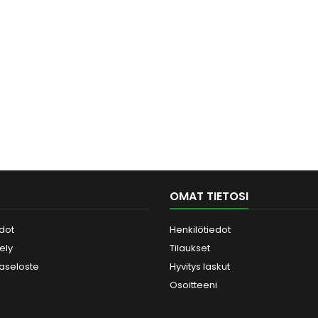
OMAT TIETOSI
dot
Henkilötiedot
tely
Tilaukset
jaseloste
Hyvitys laskut
Osoitteeni