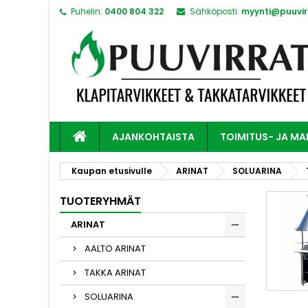
Puhelin:
0400 804 322
Sähköposti:
myynti@puuvirr
AJANKOHTAISTA
TOIMITUS- JA M
Kaupan etusivulle
ARINAT
SOLUARINA
TUOTERYHMÄT
ARINAT
AALTO ARINAT
TAKKA ARINAT
SOLUARINA