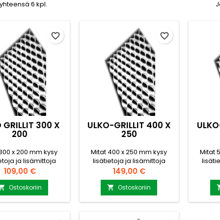
 yhteensä 6 kpl.
J
favorite_border
favorite_border
 GRILLIT 300 X
ULKO-GRILLIT 400 X
ULKO-
200
250
 300 x 200 mm kysy
Mitat 400 x 250 mm kysy
Mitat 
ietoja ja lisämittoja
lisätietoja ja lisämittoja
lisäti
nti@puuvirrat.fi
myynti@puuvirrat.fi
myy
Hinta
Hinta
109,00 €
149,00 €
Ostoskoriin
Ostoskoriin

