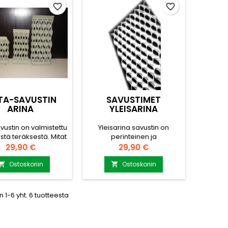
favorite_border
favorite_border
TA-SAVUSTIN
SAVUSTIMET
ARINA
YLEISARINA
vustin on valmistettu
Yleisarina savustin on
stä teräksestä. Mitat
perinteinen ja
0 x 135mm 1.Lohko.
helppokäyttöinen malli.
Hinta
Hinta
29,90 €
29,90 €
ätietoja ja lisämittoja
Mitat 290/230 x 135mm.1.
nti@puuvirrat.fi
Lohko päätykannatus kysy
Ostoskoriin
Ostoskoriin


lisätietoja ja lisämittoja
myynti@puuvirrat.fi
 1-6 yht. 6 tuotteesta