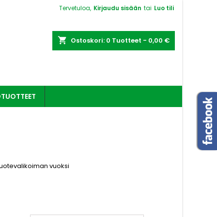
Tervetuloa,
Kirjaudu sisään
tai
Luo tili
shopping_cart
Ostoskori:
0
Tuotteet - 0,00 €
OTUOTTEET
tuotevalikoiman vuoksi