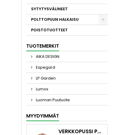
SYTYTYSVÄLINEET
POLTTOPUUN HALKAISU
POISTOTUOTTEET
TUOTEMERKIT
AIKA DESIGN
Espegard
LP Garden
Lumox
Luoman Puutuote
MYYDYIMMÄT
VERKKOPUSSI POLTTOPUILLE 60L