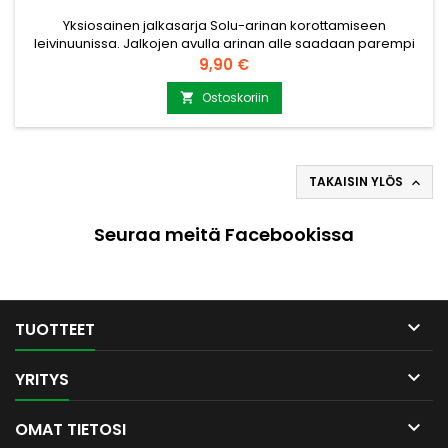
Yksiosainen jalkasarja Solu-arinan korottamiseen
leivinuunissa. Jalkojen avulla arinan alle saadaan parempi
ilmankierto, mikä tekee palamisesta puhtaampaa ja
Hinta
9,90 €
tehokkaampaa. Paino noin 1.2 kg. Koko 30mm. Valmistettu
kestävästä teräksestä. Yhteensopiva useiden Solu-
Ostoskoriin

arinamallien kanssa. Helppo asentaa. kysy lisätietoja ja
lisämittoja myynti@puuvirrat.fi
TAKAISIN YLÖS

Seuraa meitä Facebookissa

TUOTTEET

YRITYS

OMAT TIETOSI