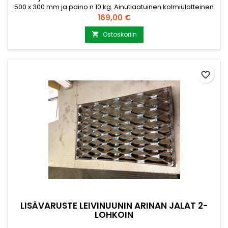
500 x 300 mm ja paino n 10 kg. Ainutlaatuinen kolmiulotteinen
solurakenne takaa puhtaan ja tehokkaan palamisen,
Hinta
169,00 €
vähentäen merkittävästi tuhkan määrää ja polttopuun
kulutusta. Valmistettu Suomessa korkealaatuisesta
Ostoskoriin

tulenkestävästä teräksestä. Soveltuu käytettäväksi myös
joidenkin...
favorite_border
LISÄVARUSTE LEIVINUUNIN ARINAN JALAT 2-
LOHKOIN