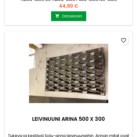
Hinta
44,90 €
Ostoskoriin

favorite_border
LEIVINUUNI ARINA 500 X 300
Tukeva ja kestävä Solu-arina leivinuuneihin. Arinan mitat ovat