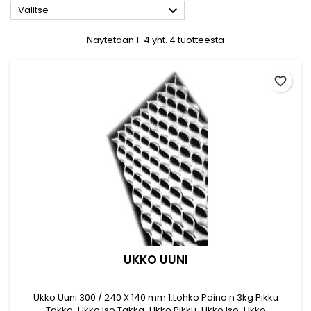

Valitse
Näytetään 1-4 yht. 4 tuotteesta
favorite_border
UKKO UUNI
Ukko Uuni 300 / 240 X 140 mm 1.Lohko Paino n 3kg Pikku
Takka-Ukko Iso Takka-Ukko Pikku-Ukko Iso-Ukko