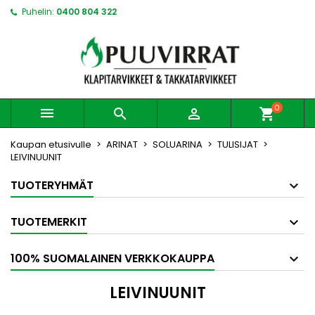
Puhelin:
0400 804 322
0



shopping_cart
Kaupan etusivulle
ARINAT
SOLUARINA
TULISIJAT
LEIVINUUNIT
TUOTERYHMÄT
TUOTEMERKIT
100% SUOMALAINEN VERKKOKAUPPA
LEIVINUUNIT