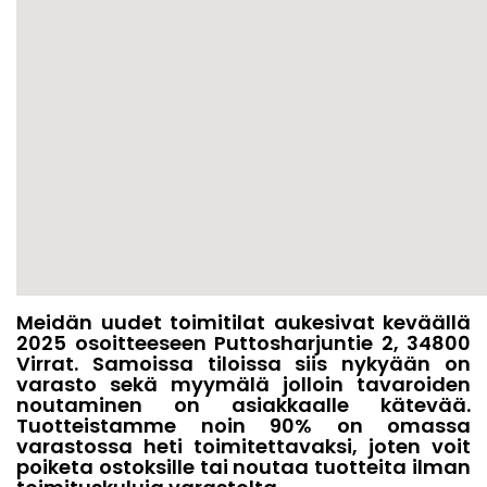
Meidän uudet toimitilat aukesivat keväällä
2025 osoitteeseen Puttosharjuntie 2, 34800
Virrat. Samoissa tiloissa siis nykyään on
varasto sekä myymälä jolloin tavaroiden
noutaminen on asiakkaalle kätevää.
Tuotteistamme noin 90% on omassa
varastossa heti toimitettavaksi, joten voit
poiketa ostoksille tai noutaa tuotteita ilman