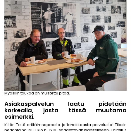
Myöskin taukoa on muistettu pitää.
Asiakaspalvelun laatu pidetään
korkealla, josta tässä muutama
esimerkki.
Kiitän Teitä erittäin nopeasta ja tehokkaasta palvelusta! Tilasin
perjantaina 23.11. klo n. 15.30 säädettävän klapitelineen. Toimitus