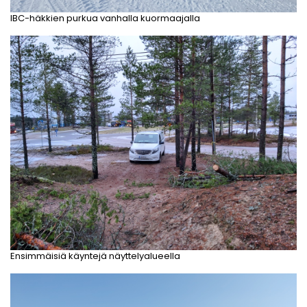
IBC-häkkien purkua vanhalla kuormaajalla
Ensimmäisiä käyntejä näyttelyalueella