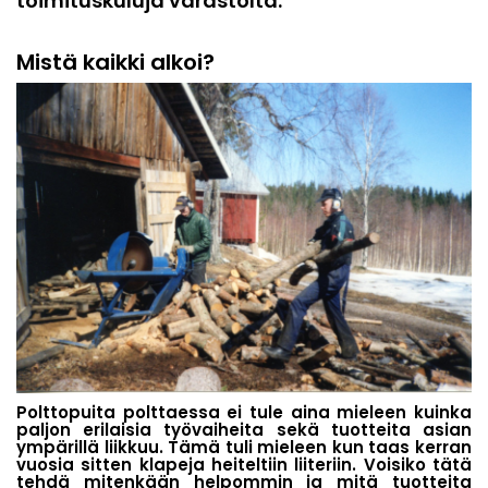
toimituskuluja varastolta.
Mistä kaikki alkoi?
Polttopuita polttaessa ei tule aina mieleen kuinka
paljon erilaisia työvaiheita sekä tuotteita asian
ympärillä liikkuu. Tämä tuli mieleen kun taas kerran
vuosia sitten klapeja heiteltiin liiteriin. Voisiko tätä
tehdä mitenkään helpommin ja mitä tuotteita