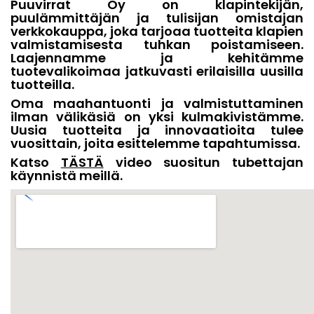
Puuvirrat Oy on klapintekijän,
puulämmittäjän ja tulisijan omistajan
verkkokauppa, joka tarjoaa tuotteita klapien
valmistamisesta tuhkan poistamiseen.
Laajennamme ja kehitämme
tuotevalikoimaa jatkuvasti erilaisilla uusilla
tuotteilla.
Oma maahantuonti ja valmistuttaminen
ilman välikäsiä on yksi kulmakivistämme.
Uusia tuotteita ja innovaatioita tulee
vuosittain, joita esittelemme tapahtumissa.
Katso
TÄSTÄ
video suositun tubettajan
käynnistä meillä.