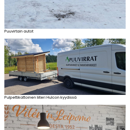
Puuvirtain autot
Pulpettikattoinen liiteri Hulcon kyydissä