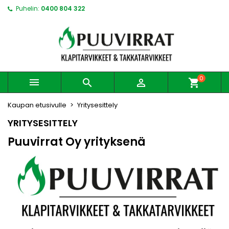
Puhelin:
0400 804 322
0



shopping_cart
Kaupan etusivulle
Yritysesittely
YRITYSESITTELY
Puuvirrat Oy yrityksenä