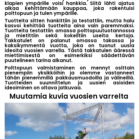
klapien ympärille voisi hankkia. Siitä lähti ajatus
alkaa kehittämään kauppaa, joka rakentuisi
polttopuun ja tulen ympärille.
Tuotteita sitten hankittiin ja testattiin, mutta halu
kasvoi kehittää tuotteita aina vain paremmaksi.
Tuotteita testattiin omassa polttopuutuotannossa
ja mietittiin sekä kokeiltiin useita kertoja.
Takkatulet on palanut omassa takassa jo
kaksikymmentä vuotta, joka on tuonut uusia
ideoita vuosien varrella. Tästä takkatulen ääressä
miettimisestä on esimerkiksi säädettävän
puutelineen tarina alkanut.
Polttopuun valmistaminen on mennyt osittain
pienempiin yksikköihin ja olemme vastanneet
tähän pienemmillä pakkausmuodoilla ja välineillä.
Tuotteiden suunnittelun ja uusien asioiden
ideoiminen on oltava jatkuvaa.
Muutamia kuvia vuosien varrelta