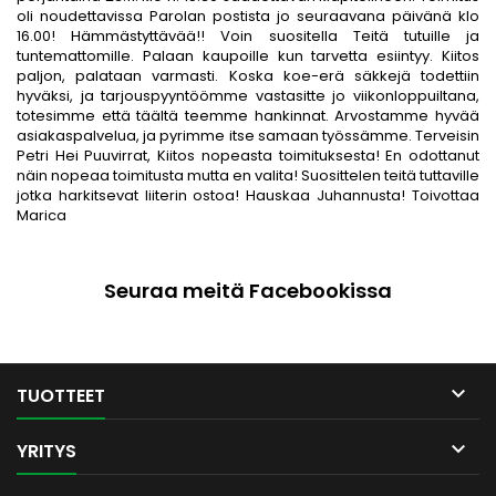
oli noudettavissa Parolan postista jo seuraavana päivänä klo
16.00! Hämmästyttävää!! Voin suositella Teitä tutuille ja
tuntemattomille. Palaan kaupoille kun tarvetta esiintyy. Kiitos
paljon, palataan varmasti. Koska koe-erä säkkejä todettiin
hyväksi, ja tarjouspyyntöömme vastasitte jo viikonloppuiltana,
totesimme että täältä teemme hankinnat. Arvostamme hyvää
asiakaspalvelua, ja pyrimme itse samaan työssämme. Terveisin
Petri Hei Puuvirrat, Kiitos nopeasta toimituksesta! En odottanut
näin nopeaa toimitusta mutta en valita! Suosittelen teitä tuttaville
jotka harkitsevat liiterin ostoa! Hauskaa Juhannusta! Toivottaa
Marica
Seuraa meitä Facebookissa

TUOTTEET

YRITYS