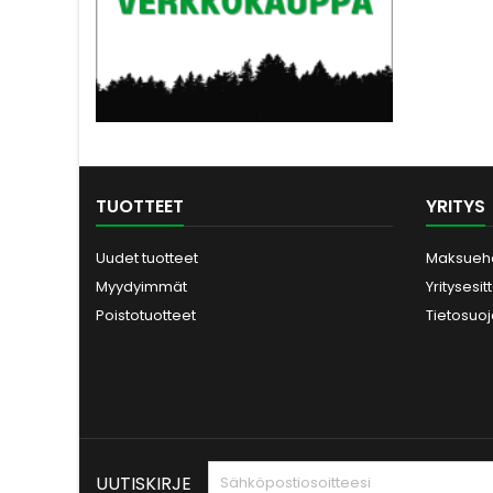
kuvassa näkyviä
lisälaitteita.
TUOTTEET
YRITYS
Uudet tuotteet
Maksueh
Myydyimmät
Yritysesit
Poistotuotteet
Tietosuo
UUTISKIRJE