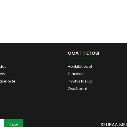
OMAT TIETOSI
dot
Henkilötiedot
tely
Tilaukset
jaseloste
Hyvitys laskut
Osoitteeni
SEURAA ME