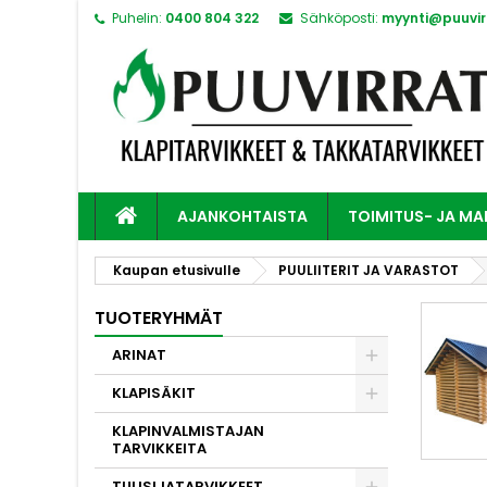
Puhelin:
0400 804 322
Sähköposti:
myynti@puuvirr
AJANKOHTAISTA
TOIMITUS- JA M
Kaupan etusivulle
PUULIITERIT JA VARASTOT
TUOTERYHMÄT
ARINAT
KLAPISÄKIT
KLAPINVALMISTAJAN
TARVIKKEITA
TULISIJATARVIKKEET