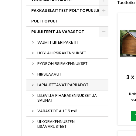
Tuotteita
PAKKAUSLAITTEET POLTTOPUULLE
POLTTOPUUT
PUULIITERIT JA VARASTOT
VALMIIT LIITERIPAKETIT
HÖYLÄHIRSIRAKENNUKSET
PYÖRÖHIRSIRAKENNUKSET
HIRSILAAVUT
3 X
LÄPIAJETTAVAT PARILADOT
Kak
LILLEVILLA PIHARAKENNUKSET JA
va
SAUNAT
ruo
mönki
VARASTOT ALLE 5 m3
paketti
hirret,
ULKORAKENNUSTEN
LISÄVARUSTEET
o
puuo