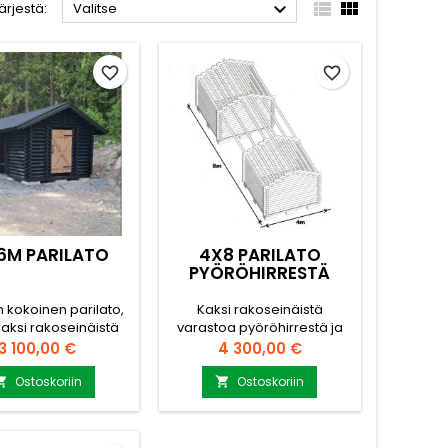



ärjestä:
Valitse
favorite_border
favorite_border
 6M PARILATO
4X8 PARILATO
PYÖRÖHIRRESTÄ
 kokoinen parilato,
Kaksi rakoseinäistä
kaksi rakoseinäistä
varastoa pyöröhirrestä ja
stoa sekä katos
katos monipuoliseen
Hinta
Hinta
3 100,00 €
4 300,00 €
onleikkurille tai
käyttöön Toimituksen
jälle. Toimituksen
pakettiin sisältyy pariladon
Ostoskoriin
Ostoskoriin


in sisältyy pariladon
hirret, peltikatto, saranat,
 peltikatto, saranat,
oven kahvat ja
ven kahvat ja
puuosapaketti. Sinun