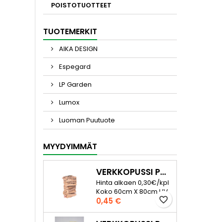
ilmanv
POISTOTUOTTEET
Kokona
TUOTEMERKIT
AIKA DESIGN
Espegard
LP Garden
Lumox
Luoman Puutuote
MYYDYIMMÄT
VERKKOPUSSI POLTTOPUILLE 60L
Hinta alkaen 0,30€/kpl
Koko 60cm X 80cm UV
favorite_border
Hinta
suojattu Säkkiin mahtuu
0,45 €
noin 22kg kuivaa
koivupuuta. Tiheä ja