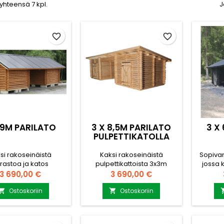
 yhteensä 7 kpl.
J
favorite_border
favorite_border
 9M PARILATO
3 X 8,5M PARILATO
3 X
PULPETTIKATOLLA
si rakoseinäistä
Kaksi rakoseinäistä
Sopivan
rastoa ja katos
pulpettikattoista 3x3m
jossa 
honleikkurille tai
varastoa ja katos 2,5 x 3m
vara
Hinta
Hinta
3 690,00 €
3 690,00 €
jälle. Toimituksen
Toimituksen pakettiin
ruoh
in sisältyy pariladon
sisältyy pariladon hirret,
mönki
Ostoskoriin
Ostoskoriin


 peltikatto, saranat,
peltikatto, saranat, oven
paketti
ven kahvat ja
kahvat ja puuosapaketti.
hirret,
sapaketti. Sinun
Sinun tarvitsee hankkia vain
o