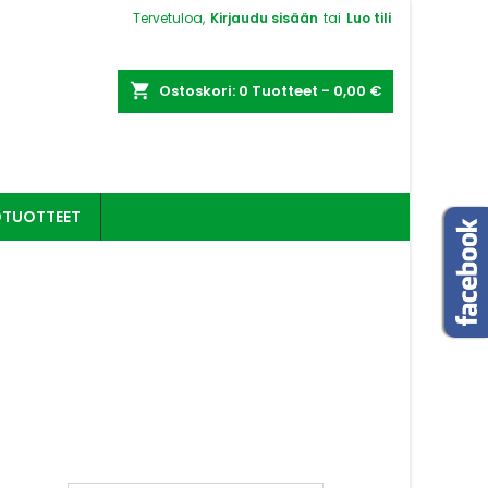
Tervetuloa,
Kirjaudu sisään
tai
Luo tili
shopping_cart
Ostoskori:
0
Tuotteet - 0,00 €
OTUOTTEET