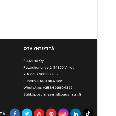
OTA YHTEYTTÄ
Puuvirrat Oy
Puttosharjuntie 2, 34800 Virrat
Y-tunnus 3003824-5
Puhelin:
0400 804 322
WhatsApp:
+358400804322
Sähköposti:
myynti@puuvirrat.fi
ITÄ