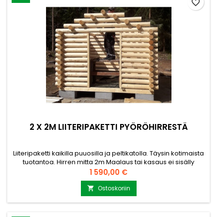
favorite_border
2 X 2M LIITERIPAKETTI PYÖRÖHIRRESTÄ
Liiteripaketti kaikilla puuosilla ja peltikatolla. Täysin kotimaista
tuotantoa. Hirren mitta 2m Maalaus tai kasaus ei sisälly
hintaan Toimitetaan osissa yhdessä nipussa. Pyöröhirren
Hinta
1 590,00 €
paksuus 110mm Musta peltikatto, jossa päätylistat, kateruuvit
ja harjapelti. Tilavuus noin 6m3 Vahvat saranat ja kahva.
Ostoskoriin

Persoonallisen näköinen puuliiteri, joka...