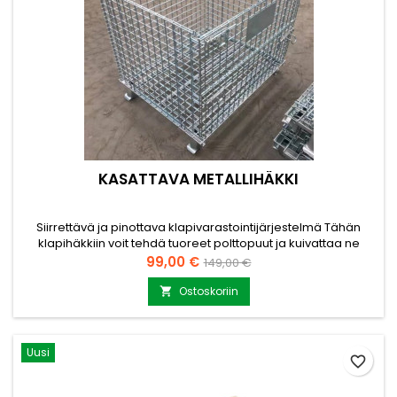
KASATTAVA METALLIHÄKKI
Siirrettävä ja pinottava klapivarastointijärjestelmä Tähän
klapihäkkiin voit tehdä tuoreet polttopuut ja kuivattaa ne
ulkona tai koneellisesti. Häkkiä voi liikutella pumppukärryillä
Hinta
Normaalihinta
99,00 €
149,00 €
tai trukkipiikeillä. Sopii käytettäväksi hyvin esimerkiksi
tuotantolaitosten tuotevarastointiin. Tee tuoreet polttopuut
Ostoskoriin

häkkiin ja nosta toinen häkki päälle. Puut kuivuvat...
Uusi
favorite_border