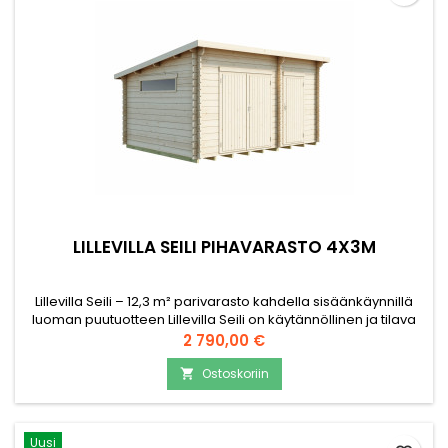
LILLEVILLA SEILI PIHAVARASTO 4X3M
Lillevilla Seili – 12,3 m² parivarasto kahdella sisäänkäynnillä
luoman puutuotteen Lillevilla Seili on käytännöllinen ja tilava
piharakennus, jossa yhdistyvät kaksi erillistä säilytystilaa. Sopii
Hinta
2 790,00 €
erinomaisesti niin kotiin kuin mökille. Pohjan ala 12,3 m²,
jaettuna 7,2 m² ja 4,8 m² tiloihin Seinävahvuus 34 mm,
Ostoskoriin

harjakorkeus 2300 mm Kaksi...
Uusi