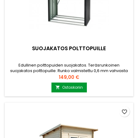
SUOJAKATOS POLTTOPUILLE
Edullinen polttopuiden suojakatos. Teräsrunkoinen
suojakatos polttopuille. Runko valmistettu 0,6 mm vahvasta
sinkitystä teräksestä, seinät 0,25 mm vahvaa tumman
Hinta
149,00 €
harmaata teräslevyä. Suojaa polttopuusi sateelta ja
kosteudelta tällä tyylikkäällä katoksella! 163 x 89 x 142/154 cm
Ostoskoriin

Pohjan sisäkoko 150 x 75 cm Valitse toimitus suoraan
osoitteeseen.
favorite_border