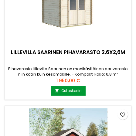
LILLEVILLA SAARINEN PIHAVARASTO 2,6X2,6M
Pihavarasto Lillevilla Saarinen on monikäyttöinen parivarasto
niin kotiin kuin kesämökille. - Kompakti koko: 6,8 m²
pohjapinta-ala (2,6 x 2,6 m), sopii mainiosti pienempiinkin
Hinta
1 950,00 €
pihoihin - Ikkuna, ovet ja kaikki puuosat sisältyy toimitukseen.
- Tukeva rakenne: 44 mm kevythirsi, pulpettikatto ja
Ostoskoriin

harjakorkeus 2,4 m - Helppo pystyttää: Esityöstetyt osat,...
favorite_border