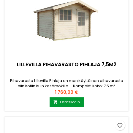
LILLEVILLA PIHAVARASTO PIHLAJA 7,5M2
Pihavarasto Lillevilla Pihlaja on monikäyttöinen pihavarasto
niin kotiin kuin kesämökille. - Kompakti koko: 7,5 m²
pohjapinta-ala (3 x 2,5 m), sopii mainiosti pienempiinkin
Hinta
1 760,00 €
pihoihin - Ovet ja kaikki puuosat sisältyy toimitukseen. -
Rakenne: 28 mm kevythirsi, harjakatto ja harjakorkeus 2,5 m -
Ostoskoriin

Helppo pystyttää: Esityöstetyt osat, mukana helat, naulat...
favorite_border