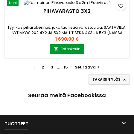
Uusi
favorite_border
PIHAVARASTO 3X2
Tyylikäs piharakennus, joka tuo lisää varastotilaa. SAATAVILLA
NYT MYÖS 2X2 4X2 JA 5X2 MALLIT SEKÄ 4X3 JA 5X3 (NÄISSÄ
KAIKISSA PARIOVI MAHDOLLISUUS) KYSY LISÄÄ
Hinta
1 690,00 €
myynti@puuvirrat.fi 3x2m höylähirsirakennus sopii varastoksi
tai käymäläkäyttöön tai vaikkapa metsästäjien
Ostoskoriin

kyttäyskopiksi. Toimitusaika-arvio 1-3 viikkoa joka vaihtelee
sesongin mukaan Tämä...
1
2
3
…
15
Seuraava

TAKAISIN YLÖS

Seuraa meitä Facebookissa

TUOTTEET