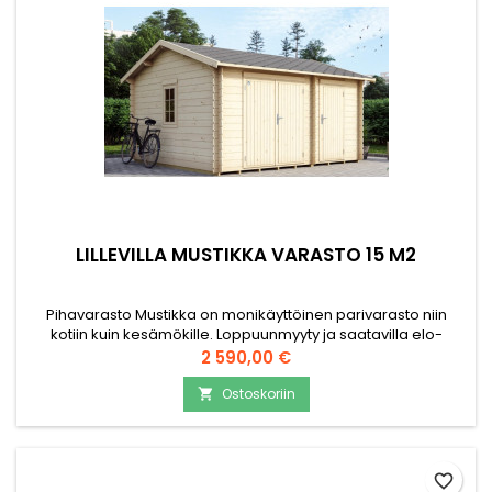
LILLEVILLA MUSTIKKA VARASTO 15 M2
Pihavarasto Mustikka on monikäyttöinen parivarasto niin
kotiin kuin kesämökille. Loppuunmyyty ja saatavilla elo-
syyskuun vaihteessa 2026 Ikkuna, ovet ja kaikki puuosat
Hinta
2 590,00 €
sisältyy toimitukseen. Wc/varasto mahdollisuus. Pariovet
mahdollistaa ruohonleikkurin tai mönkijän säilytyksen.
Ostoskoriin

Materiaalina 28mm höylähirsi
favorite_border