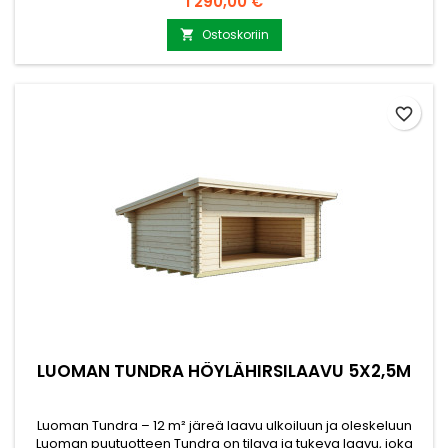
Hinta
1 290,00 €
makkaranpaistoon, rentoutumiseen tai vaikka yöpymiseen
luonnon helmassa. Pohjan ala 6,25 m², mitat 2500 x 2500 mm
Ostoskoriin

Etuseinän aukon vapaa koko 1668 x 1005mm Seinävahvuus 44
mm,...
favorite_border
LUOMAN TUNDRA HÖYLÄHIRSILAAVU 5X2,5M
Luoman Tundra – 12 m² järeä laavu ulkoiluun ja oleskeluun
Luoman puutuotteen Tundra on tilava ja tukeva laavu, joka