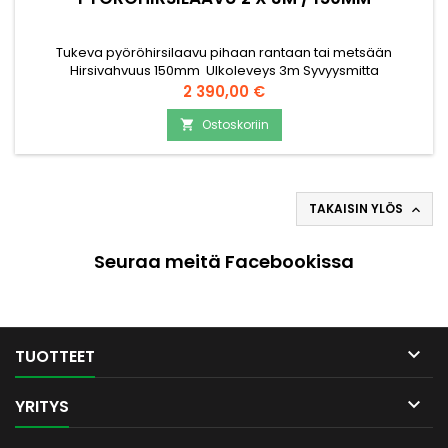
Tukeva pyöröhirsilaavu pihaan rantaan tai metsään
Hirsivahvuus 150mm Ulkoleveys 3m Syvyysmitta
ulkoseinäpinnasta mitattuna 2 metriä. Pääty-ylitys etu-ja
Hinta
2 390,00 €
takaseinän ylimmillä hirsillä 0,5 m. Etu-ja takaseinän ylimpien
hirsien pituus on 4 metriä Etuseinän hirsiosan korkeus on noin
Ostoskoriin

1,64 metriä. Etuseinän avoimen osan leveys on noin 2,03
metriä....
TAKAISIN YLÖS

Seuraa meitä Facebookissa

TUOTTEET

YRITYS