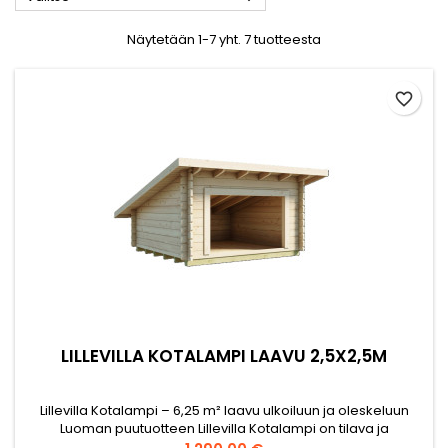
Näytetään 1-7 yht. 7 tuotteesta
favorite_border
LILLEVILLA KOTALAMPI LAAVU 2,5X2,5M
Lillevilla Kotalampi – 6,25 m² laavu ulkoiluun ja oleskeluun
Luoman puutuotteen Lillevilla Kotalampi on tilava ja
matalarakenteinen laavu, joka sopii täydellisesti