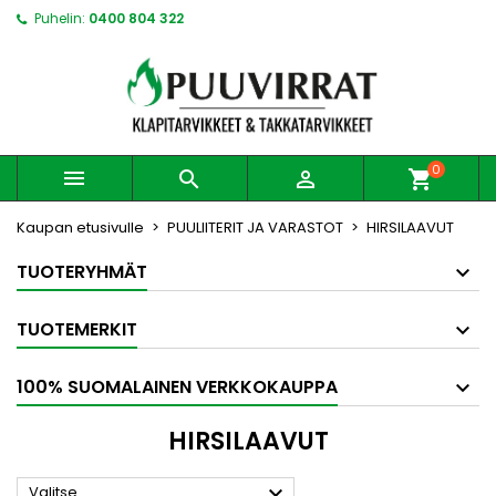
Puhelin:
0400 804 322
0



shopping_cart
Kaupan etusivulle
PUULIITERIT JA VARASTOT
HIRSILAAVUT
TUOTERYHMÄT
TUOTEMERKIT
100% SUOMALAINEN VERKKOKAUPPA
HIRSILAAVUT

Valitse