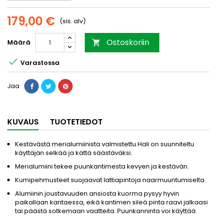
179,00 €
(sis. alv)
Ostoskoriin
Määrä


Varastossa
Jaa
KUVAUS
TUOTETIEDOT
Kestävästä merialumiinista valmistettu Hali on suunniteltu
käyttäjän selkää ja kättä säästäväksi.
Merialumiini tekee puunkantimesta kevyen ja kestävän.
Kumipehmusteet suojaavat lattiapintoja naarmuuntumiselta.
Alumiinin joustavuuden ansiosta kuorma pysyy hyvin
paikallaan kantaessa, eikä kantimen sileä pinta raavi jalkaasi
tai päästä sotkemaan vaatteita. Puunkanninta voi käyttää