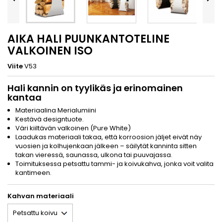
AIKA HALI PUUNKANTOTELINE
VALKOINEN ISO
Viite
V53
Hali kannin on tyylikäs ja erinomainen
kantaa
Materiaalina Merialumiini
Kestävä designtuote.
Väri kiiltävän valkoinen (Pure White)
Laadukas materiaali takaa, että korroosion jäljet eivät näy
vuosien ja kolhujenkaan jälkeen – säilytät kanninta sitten
takan vieressä, saunassa, ulkona tai puuvajassa.
Toimituksessa petsattu tammi- ja koivukahva, jonka voit valita
kantimeen.
Kahvan materiaali