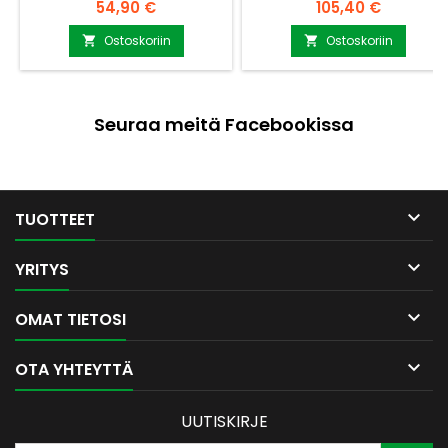
puuviilu Käsityötä, mitat
Materiaalina merialumiini
Hinta
Hinta
54,90 €
105,40 €
saattavat hieman vaihdella
Pohja koivuvaneria Kahva
Kahva tuettu kahden viilun
massiivikoivua Voi käyttää
Ostoskoriin
Ostoskoriin


taakse. Perinteinen vanha
vaikka lehtitelineenä Pakattu
malli Valmistuttaja Puuvirrat
näyttävään laatikkoon
Seuraa meitä Facebookissa

TUOTTEET

YRITYS

OMAT TIETOSI

OTA YHTEYTTÄ
UUTISKIRJE