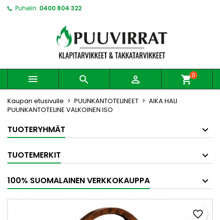
Puhelin:
0400 804 322
0



shopping_cart
Kaupan etusivulle
PUUNKANTOTELINEET
AIKA HALI
PUUNKANTOTELINE VALKOINEN ISO
TUOTERYHMÄT
TUOTEMERKIT
100% SUOMALAINEN VERKKOKAUPPA
favorite_border