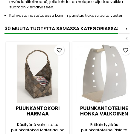
myös lehtitelineenä, jolla lehdet on helppo kuljettaa vaikka
suoraan kierrätykseen.
Kahvasta nostettaessa kannin puristuu tiukasti puita vasten.
30 MUUTA TUOTETTA SAMASSA KATEGORIASSA:
>
<
favorite_border
favorite_border
PUUNKANTOKORI
PUUNKANTOTELINE
HARMAA
HONKA VALKOINEN
Käsityönä valmistettu
Erittäin tyylikäs
puunkantokori Materiaalina
puunkantoteline Pislalta