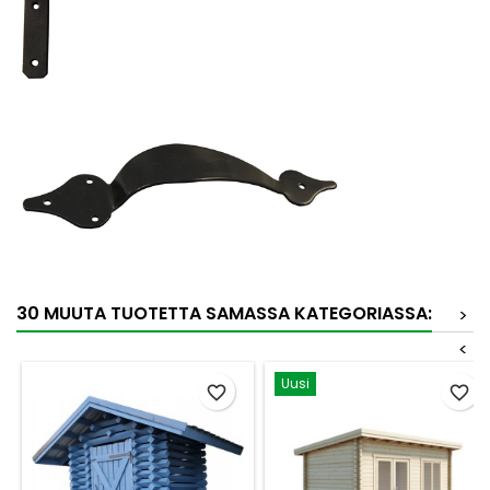
30 MUUTA TUOTETTA SAMASSA KATEGORIASSA:
>
<
Uusi
favorite_border
favorite_border