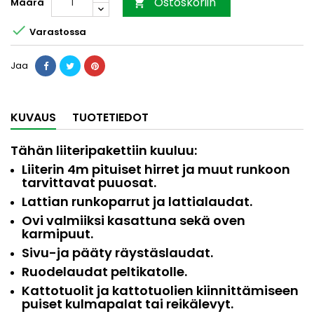
Ostoskoriin
Määrä


Varastossa
Jaa
KUVAUS
TUOTETIEDOT
Tähän liiteripakettiin kuuluu:
Liiterin 4m pituiset hirret ja muut runkoon
tarvittavat puuosat.
Lattian runkoparrut ja lattialaudat.
Ovi valmiiksi kasattuna sekä oven
karmipuut.
Sivu-ja pääty räystäslaudat.
Ruodelaudat peltikatolle.
Kattotuolit ja kattotuolien kiinnittämiseen
puiset kulmapalat tai reikälevyt.