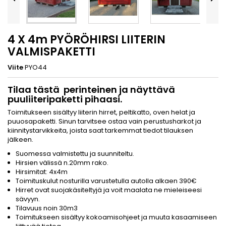
4 X 4m PYÖRÖHIRSI LIITERIN
VALMISPAKETTI
Viite
PYO44
Tilaa tästä perinteinen ja näyttävä
puuliiteripaketti pihaasi.
Toimitukseen sisältyy liiterin hirret, peltikatto, oven helat ja
puuosapaketti. Sinun tarvitsee ostaa vain perustusharkot ja
kiinnitystarvikkeita, joista saat tarkemmat tiedot tilauksen
jälkeen.
Suomessa valmistettu ja suunniteltu.
Hirsien välissä n.20mm rako.
Hirsimitat: 4x4m
Toimituskulut nosturilla varustetulla autolla alkaen 390€
Hirret ovat suojakäsiteltyjä ja voit maalata ne mieleiseesi
sävyyn.
Tilavuus noin 30m3
Toimitukseen sisältyy kokoamisohjeet ja muuta kasaamiseen