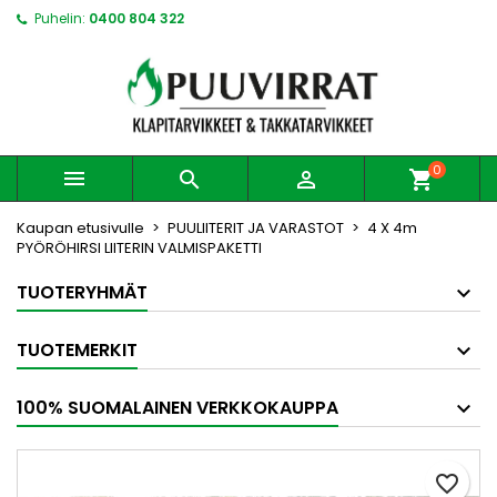
Puhelin:
0400 804 322
0



shopping_cart
Kaupan etusivulle
PUULIITERIT JA VARASTOT
4 X 4m
PYÖRÖHIRSI LIITERIN VALMISPAKETTI
TUOTERYHMÄT
TUOTEMERKIT
100% SUOMALAINEN VERKKOKAUPPA
favorite_border