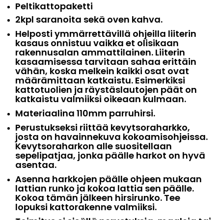
Peltikattopaketti
2kpl saranoita sekä oven kahva.
Helposti ymmärrettävillä ohjeilla liiterin
kasaus onnistuu vaikka et olisikaan
rakennusalan ammattilainen. Liiterin
kasaamisessa tarvitaan sahaa erittäin
vähän, koska melkein kaikki osat ovat
määrämittaan katkaistu. Esimerkiksi
kattotuolien ja räystäslautojen päät on
katkaistu valmiiksi oikeaan kulmaan.
Materiaalina 110mm parruhirsi.
Perustukseksi riittää kevytsoraharkko,
josta on havainnekuva kokoamisohjeissa.
Kevytsoraharkon alle suositellaan
sepelipatjaa, jonka päälle harkot on hyvä
asentaa.
Asenna harkkojen päälle ohjeen mukaan
lattian runko ja kokoa lattia sen päälle.
Kokoa tämän jälkeen hirsirunko. Tee
lopuksi kattorakenne valmiiksi.