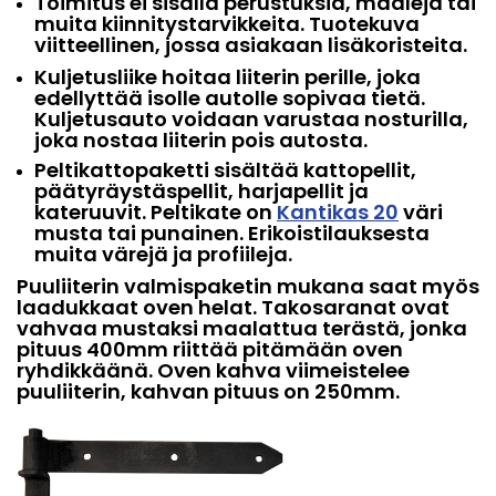
Toimitus ei sisällä perustuksia, maaleja tai
muita kiinnitystarvikkeita. Tuotekuva
viitteellinen, jossa asiakaan lisäkoristeita.
Kuljetusliike hoitaa liiterin perille, joka
edellyttää isolle autolle sopivaa tietä.
Kuljetusauto voidaan varustaa nosturilla,
joka nostaa liiterin pois autosta.
Peltikattopaketti sisältää kattopellit,
päätyräystäspellit, harjapellit ja
kateruuvit. Peltikate on
Kantikas 20
väri
musta tai punainen.
Erikoistilauksesta
muita värejä ja profiileja.
Puuliiterin valmispaketin mukana saat myös
laadukkaat oven helat. Takosaranat ovat
vahvaa mustaksi maalattua terästä, jonka
pituus 400mm riittää pitämään oven
ryhdikkäänä. Oven kahva viimeistelee
puuliiterin, kahvan pituus on 250mm.