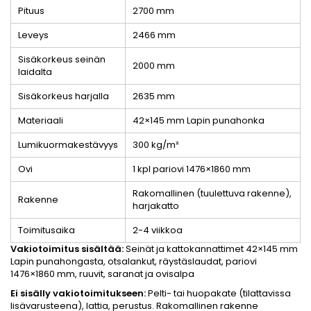
Pituus
2700 mm
Leveys
2466 mm
Sisäkorkeus seinän
2000 mm
laidalta
Sisäkorkeus harjalla
2635 mm
Materiaali
42×145 mm Lapin punahonka
Lumikuormakestävyys
300 kg/m²
Ovi
1 kpl pariovi 1476×1860 mm
Rakomallinen (tuulettuva rakenne),
Rakenne
harjakatto
Toimitusaika
2-4 viikkoa
Vakiotoimitus sisältää:
Seinät ja kattokannattimet 42×145 mm
Lapin punahongasta, otsalankut, räystäslaudat, pariovi
1476×1860 mm, ruuvit, saranat ja ovisalpa
Ei sisälly vakiotoimitukseen:
Pelti- tai huopakate (tilattavissa
lisävarusteena), lattia, perustus. Rakomallinen rakenne