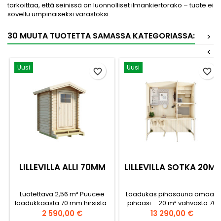
tarkoittaa, että seinissä on luonnolliset ilmankiertorako – tuote ei
sovellu umpinaiseksi varastoksi.
30 MUUTA TUOTETTA SAMASSA KATEGORIASSA:
>
<
Uusi
Uusi
favorite_border
favorite_border
LILLEVILLA ALLI 70MM
LILLEVILLA SOTKA 20M²
Luotettava 2,56 m² Puucee
Laadukas pihasauna omaan
laadukkaasta 70 mm hirsistä-
pihaasi – 20 m² vahvasta 70
Pohjan ala: 2,56 m²-
mm suomalaisesta hirsistä-
Hinta
Hinta
2 590,00 €
13 290,00 €
Seinävahvuus (hirsi,
Pohjan mitat: 5200 x 3850 (20