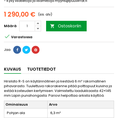
- Kysy lisätietoja ja lisämittoja myynti@puuvirrat.fi
1 290,00 €
(sis. alv)
Ostoskoriin
Määrä


Varastossa
Jaa
KUVAUS
TUOTETIEDOT
Hirsilato R-S on käytännöllinen ja kestävä 6 m² rakomallinen
pihavarasto. Tuulettuva rakorakenne pitää polttopuut kuivina ja
estää kosteuden kertymisen. Valmistettu laadukkaasta 42×145
mm Lapin punahongasta. Pariovi helpottaa arkista käyttöä.
Ominaisuus
Arvo
Pohjan ala
6,3 m²