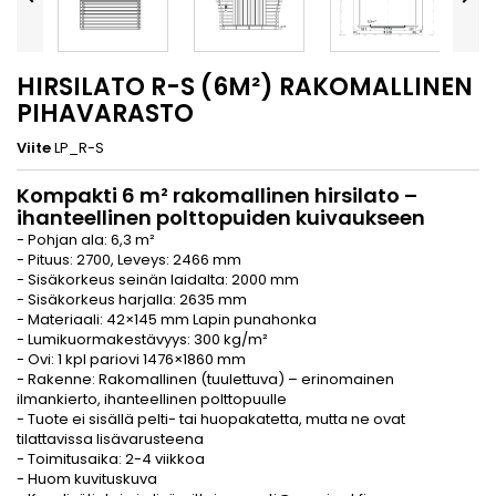
HIRSILATO R-S (6M²) RAKOMALLINEN
PIHAVARASTO
Viite
LP_R-S
Kompakti 6 m² rakomallinen hirsilato –
ihanteellinen polttopuiden kuivaukseen
- Pohjan ala: 6,3 m²
- Pituus: 2700, Leveys: 2466 mm
- Sisäkorkeus seinän laidalta: 2000 mm
- Sisäkorkeus harjalla: 2635 mm
- Materiaali: 42×145 mm Lapin punahonka
- Lumikuormakestävyys: 300 kg/m²
- Ovi: 1 kpl pariovi 1476×1860 mm
- Rakenne: Rakomallinen (tuulettuva) – erinomainen
ilmankierto, ihanteellinen polttopuulle
- Tuote ei sisällä pelti- tai huopakatetta, mutta ne ovat
tilattavissa lisävarusteena
- Toimitusaika: 2-4 viikkoa
- Huom kuvituskuva