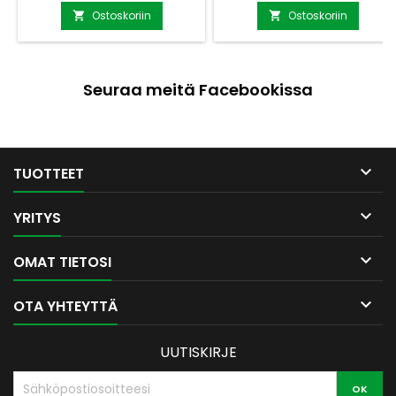
tuplapontti): 70 mm-
m²)- Seinävahvuus (hirsi,
Ostoskoriin
Ostoskoriin


Harjakorkeus: 2580 mm-
tuplapontti): 70 mm-
Katon ala: 5,1 m²- Lattialauta:
Harjakorkeus: 3270 mm-
19 mm- Katemateriaali (pelti
Katon ala: 40 m²- Lattialauta:
tai huopa) ei sisälly
26 mm- Katemateriaali (pelti
Seuraa meitä Facebookissa
vakiotoimitukseen, tilattavissa
tai huopa) ei sisälly
lisäveloituksella-
vakiotoimitukseen, tilattavissa
Toimitusaika: 2-4 viikkoaKysy
lisäveloituksella-
lisätietoja ja lisämittoja
Toimitusaika: 2-4 viikkoaKysy
myynti@puuvirrat.fi
lisätietoja ja...

TUOTTEET

YRITYS

OMAT TIETOSI

OTA YHTEYTTÄ
UUTISKIRJE