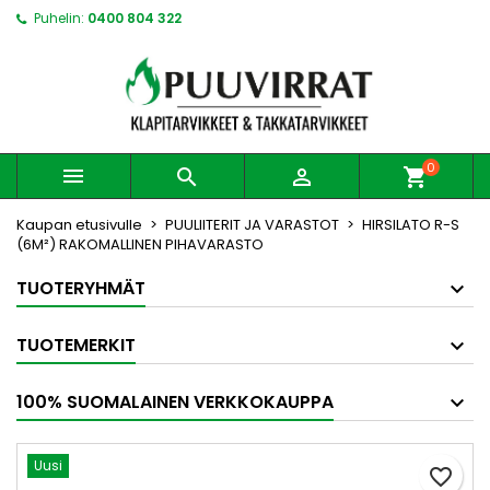
Puhelin:
0400 804 322
0



shopping_cart
Kaupan etusivulle
PUULIITERIT JA VARASTOT
HIRSILATO R-S
(6M²) RAKOMALLINEN PIHAVARASTO
TUOTERYHMÄT
TUOTEMERKIT
100% SUOMALAINEN VERKKOKAUPPA
Uusi
favorite_border