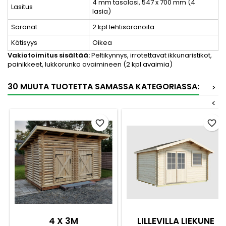
4 mm tasolasi, 547 x 700 mm (4
Lasitus
lasia)
Saranat
2 kpl lehtisaranoita
Kätisyys
Oikea
Vakiotoimitus sisältää:
Peltikynnys, irrotettavat ikkunaristikot,
painikkeet, lukkorunko avaimineen (2 kpl avaimia)
30 MUUTA TUOTETTA SAMASSA KATEGORIASSA:
>
<
favorite_border
favorite_border
4 X 3M
LILLEVILLA LIEKUNE