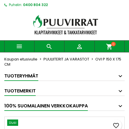
Puhelin:
0400 804 322
0



shopping_cart
Kaupan etusivulle
PUULIITERIT JA VARASTOT
OVI P 150 X 175
CM
TUOTERYHMÄT
TUOTEMERKIT
100% SUOMALAINEN VERKKOKAUPPA
Uusi
favorite_border