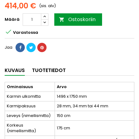
414,00 €
(sis. alv)
Ostoskoriin
Määrä


Varastossa
Jaa
KUVAUS
TUOTETIEDOT
Ominaisuus
Arvo
Karmin ulkomitta
1496 x 1750 mm
Karmipaksuus
28 mm, 34 mm tai 44 mm
Leveys (nimellismitta)
150 cm
Korkeus
175 cm
(nimellismitta)