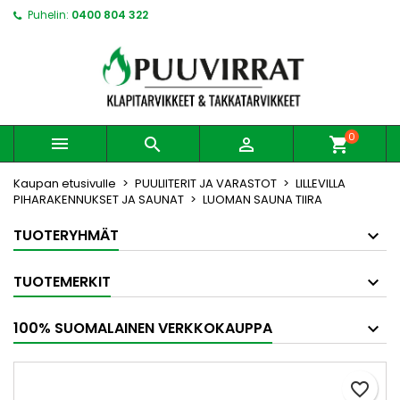
Puhelin:
0400 804 322
0



shopping_cart
Kaupan etusivulle
PUULIITERIT JA VARASTOT
LILLEVILLA
PIHARAKENNUKSET JA SAUNAT
LUOMAN SAUNA TIIRA
TUOTERYHMÄT
TUOTEMERKIT
100% SUOMALAINEN VERKKOKAUPPA
favorite_border