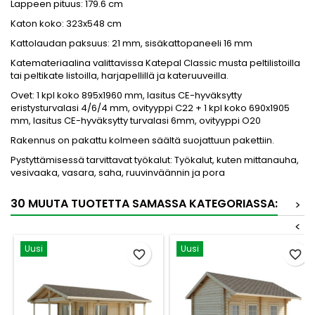
Lappeen pituus: 179.6 cm
Katon koko: 323x548 cm
Kattolaudan paksuus: 21 mm, sisäkattopaneeli 16 mm
Katemateriaalina valittavissa Katepal Classic musta peltilistoilla
tai peltikate listoilla, harjapellillä ja kateruuveilla.
Ovet: 1 kpl koko 895x1960 mm, lasitus CE-hyväksytty
eristysturvalasi 4/6/4 mm, ovityyppi C22 + 1 kpl koko 690x1905
mm, lasitus CE-hyväksytty turvalasi 6mm, ovityyppi O20
Rakennus on pakattu kolmeen säältä suojattuun pakettiin.
Pystyttämisessä tarvittavat työkalut: Työkalut, kuten mittanauha,
vesivaaka, vasara, saha, ruuvinväännin ja pora
30 MUUTA TUOTETTA SAMASSA KATEGORIASSA:
>
<
Uusi
Uusi
favorite_border
favorite_border