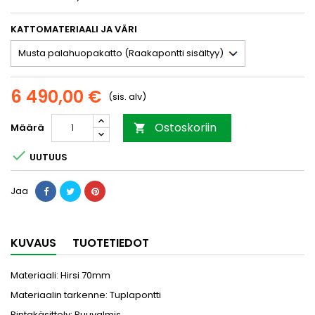
KATTOMATERIAALI JA VÄRI
6 490,00 €
(sis. alv)
Ostoskoriin
Määrä


UUTUUS
Jaa
KUVAUS
TUOTETIEDOT
Materiaali: Hirsi 70mm
Materiaalin tarkenne: Tuplapontti
Pintakäsittely: Puuvalmis