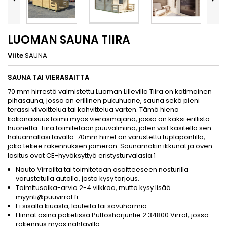
LUOMAN SAUNA TIIRA
Viite
SAUNA
SAUNA TAI VIERASAITTA
70 mm hirrestä valmistettu Luoman Lillevilla Tiira on kotimainen
pihasauna, jossa on erillinen pukuhuone, sauna sekä pieni
terassi vilvoittelua tai kahvittelua varten. Tämä hieno
kokonaisuus toimii myös vierasmajana, jossa on kaksi erillistä
huonetta. Tiira toimitetaan puuvalmiina, joten voit käsitellä sen
haluamallasi tavalla. 70mm hirret on varustettu tuplapontilla,
joka tekee rakennuksen jämerän. Saunamökin ikkunat ja oven
lasitus ovat CE-hyväksyttyä eristysturvalasia.1
Nouto Virroilta tai toimitetaan osoitteeseen nosturilla
varustetulla autolla, josta kysy tarjous.
Toimitusaika-arvio 2-4 viikkoa, mutta kysy lisää
myynti@puuvirrat.fi
Ei sisällä kiuasta, lauteita tai savuhormia
Hinnat osina paketissa Puttosharjuntie 2 34800 Virrat, jossa
rakennus myös nähtävillä.