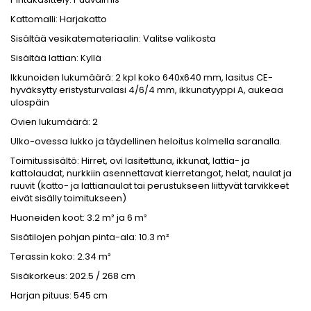
Kattomalli: Harjakatto
Sisältää vesikatemateriaalin: Valitse valikosta
Sisältää lattian: Kyllä
Ikkunoiden lukumäärä: 2 kpl koko 640x640 mm, lasitus CE-
hyväksytty eristysturvalasi 4/6/4 mm, ikkunatyyppi A, aukeaa
ulospäin
Ovien lukumäärä: 2
Ulko-ovessa lukko ja täydellinen heloitus kolmella saranalla.
Toimitussisältö: Hirret, ovi lasitettuna, ikkunat, lattia- ja
kattolaudat, nurkkiin asennettavat kierretangot, helat, naulat ja
ruuvit (katto- ja lattianaulat tai perustukseen liittyvät tarvikkeet
eivät sisälly toimitukseen)
Huoneiden koot: 3.2 m² ja 6 m²
Sisätilojen pohjan pinta-ala: 10.3 m²
Terassin koko: 2.34 m²
Sisäkorkeus: 202.5 / 268 cm
Harjan pituus: 545 cm