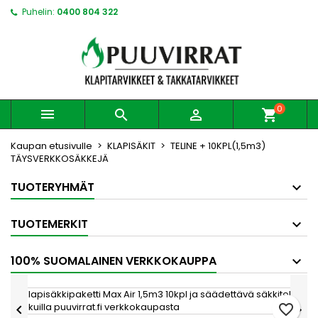
Puhelin:
0400 804 322
0



shopping_cart
Kaupan etusivulle
KLAPISÄKIT
TELINE + 10KPL(1,5m3)
TÄYSVERKKOSÄKKEJÄ
TUOTERYHMÄT
TUOTEMERKIT
100% SUOMALAINEN VERKKOKAUPPA
favorite_border

