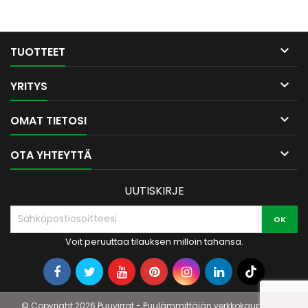

TUOTTEET

YRITYS

OMAT TIETOSI

OTA YHTEYTTÄ
UUTISKIRJE
Voit peruuttaa tilauksen milloin tahansa.
© Copyright 2026 Puuvirrat - Puulämmittäjän verkkokauppa. All