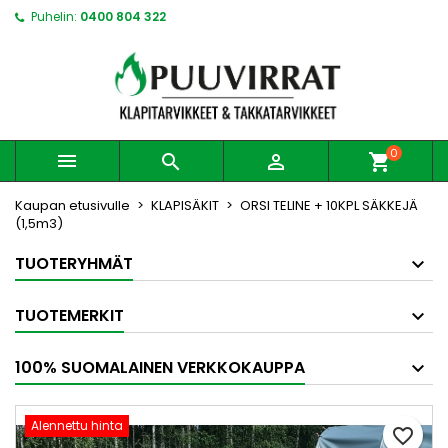
Puhelin:
0400 804 322
0



shopping_cart
Kaupan etusivulle
KLAPISÄKIT
ORSI TELINE + 10KPL SÄKKEJÄ
(1,5m3)
TUOTERYHMÄT
TUOTEMERKIT
100% SUOMALAINEN VERKKOKAUPPA
Alennettu hinta
favorite_border