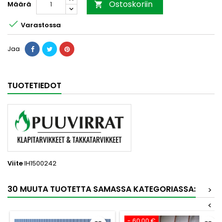
Ostoskoriin
Määrä


Varastossa
Jaa
TUOTETIEDOT
Viite
IH1500242
30 MUUTA TUOTETTA SAMASSA KATEGORIASSA:
>
<
- 60,00 €