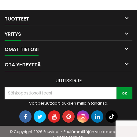
Puuvirtain klapituotannosta.
UV-suojattu säkki. Valmistettu
Euroopassa. Ei...

TUOTTEET

YRITYS

OMAT TIETOSI

OTA YHTEYTTÄ
UUTISKIRJE
Voit peruuttaa tilauksen milloin tahansa.
© Copyright 2026 Puuvirrat - Puulämmittäjän verkkokauppa. All