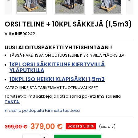
ORSI TELINE + 10KPL SÄKKEJÄ (1,5m3)
Viite
IH1500242
UUSI ALOITUSPAKETTI YHTEISHINTAAN !
TÄSSÄ PAKETISSA ON UUTUUSTELINE KIERTYVILLÄ YLÄORSILLA.
1KPL ORSI SÄKKITELINE KIERTYVILLÄ
YLÄPUTKILLA
10KPL ISO HEIKKI KLAPISÄKKI 1,5m3
KATSO LINKEISTÄ TARKEMMAT TUOTEKUVAUKSET:
Tarvitsetko 1m3 säkkejä ja katso sama paketti 1m3 säkeillä
TÄSTÄ.
Ei sisällä polttopuita tai muita tuotteita
379,00 €
399,00 €
Säästä 5,01%
(sis. alv)