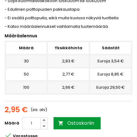
- Sopii kuormalavakokoon 105x130cm tai 100x120cm
- Edullinen polttopuiden pakkaustapa.
- Ei sisällä polttopuita, eikä muita kuvissa näkyviä tuotteita
- Katso määräalennukset vaihtamalla tuotemäärää.
Määräalennus
Määrä
Yksikköhinta
Säästät
30
2,83 €
Euroja 3,54 €
50
2,77 €
Euroja 8,85 €
100
2,66 €
Euroja 29,50 €
2,95 €
(sis. alv)
Ostoskoriin
Määrä


Varastossa