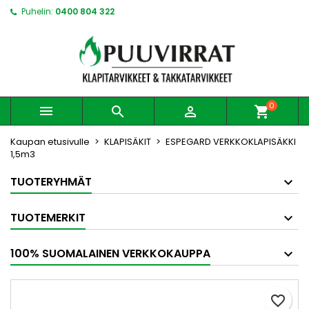
Puhelin:
0400 804 322
0



shopping_cart
Kaupan etusivulle
KLAPISÄKIT
ESPEGARD VERKKOKLAPISÄKKI
1,5m3
TUOTERYHMÄT
TUOTEMERKIT
100% SUOMALAINEN VERKKOKAUPPA
favorite_border