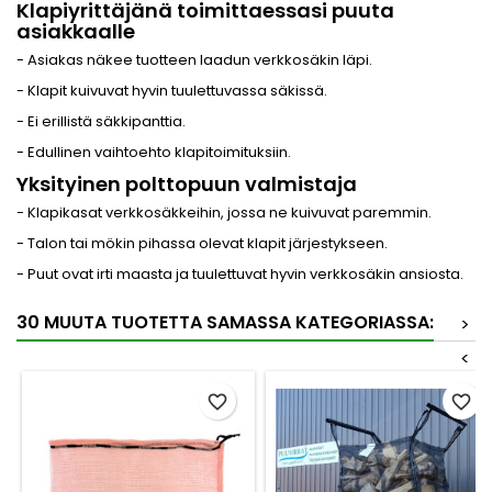
Klapiyrittäjänä toimittaessasi puuta
asiakkaalle
- Asiakas näkee tuotteen laadun verkkosäkin läpi.
- Klapit kuivuvat hyvin tuulettuvassa säkissä.
- Ei erillistä säkkipanttia.
- Edullinen vaihtoehto klapitoimituksiin.
Yksityinen polttopuun valmistaja
- Klapikasat verkkosäkkeihin, jossa ne kuivuvat paremmin.
-
Talon tai mökin pihassa olevat klapit järjestykseen.
- Puut ovat irti maasta ja tuulettuvat hyvin verkkosäkin ansiosta.
30 MUUTA TUOTETTA SAMASSA KATEGORIASSA:
>
<
favorite_border
favorite_border