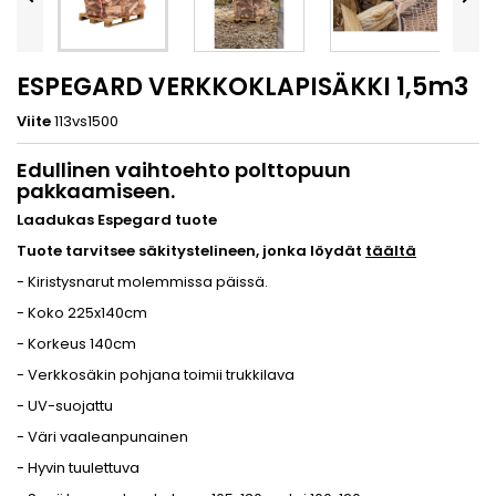
ESPEGARD VERKKOKLAPISÄKKI 1,5m3
Viite
113vs1500
Edullinen vaihtoehto polttopuun
pakkaamiseen.
Laadukas Espegard tuote
Tuote tarvitsee säkitystelineen, jonka löydät
täältä
- Kiristysnarut molemmissa päissä.
- Koko 225x140cm
- Korkeus 140cm
- Verkkosäkin p
ohjana toimii trukkilava
- UV-suojattu
- Väri vaaleanpunainen
- Hyvin tuulettuva