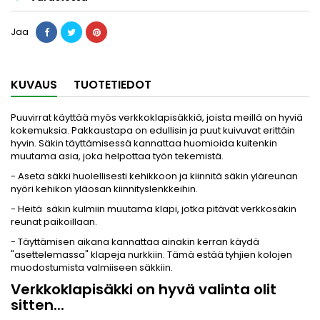
Jaa
KUVAUS
TUOTETIEDOT
Puuvirrat käyttää myös verkkoklapisäkkiä, joista meillä on hyviä
kokemuksia. Pakkaustapa on edullisin ja puut kuivuvat erittäin
hyvin. Säkin täyttämisessä kannattaa huomioida kuitenkin
muutama asia, joka helpottaa työn tekemistä.
- Aseta säkki huolellisesti kehikkoon ja kiinnitä säkin yläreunan
nyöri kehikon yläosan kiinnityslenkkeihin.
- Heitä säkin kulmiin muutama klapi, jotka pitävät verkkosäkin
reunat paikoillaan.
- Täyttämisen aikana kannattaa ainakin kerran käydä
"asettelemassa" klapeja nurkkiin. Tämä estää tyhjien kolojen
muodostumista valmiiseen säkkiin.
Verkkoklapisäkki on hyvä valinta olit
sitten...