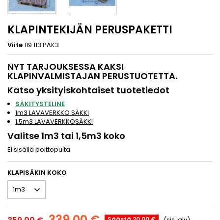
KLAPINTEKIJÄN PERUSPAKETTI
Viite
119 113 PAK3
NYT TARJOUKSESSA KAKSI
KLAPINVALMISTAJAN PERUSTUOTETTA.
Katso yksityiskohtaiset tuotetiedot
SÄKITYSTELINE
1m3 LAVAVERKKO SÄKKI
1,5m3 LAVAVERKKOSÄKKI
Valitse 1m3 tai 1,5m3 koko
Ei sisällä polttopuita
KLAPISÄKIN KOKO
339,00 €
Säästä 20,00 €
(sis. alv)