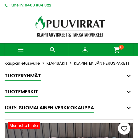
Puhelin:
0400 804 322
0



shopping_cart
Kaupan etusivulle
KLAPISÄKIT
KLAPINTEKIJÄN PERUSPAKETTI
TUOTERYHMÄT
TUOTEMERKIT
100% SUOMALAINEN VERKKOKAUPPA
Alennettu hinta
favorite_border