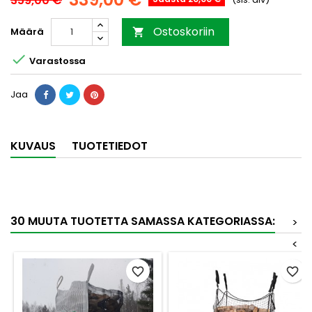
359,00 €
Ostoskoriin
Määrä


Varastossa
Jaa
KUVAUS
TUOTETIEDOT
30 MUUTA TUOTETTA SAMASSA KATEGORIASSA:
>
<
favorite_border
favorite_border