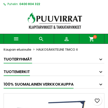
Puhelin:
0400 804 322
0



shopping_cart
Kaupan etusivulle
HALKOSÄKKITELINE TIMCO X
TUOTERYHMÄT
TUOTEMERKIT
100% SUOMALAINEN VERKKOKAUPPA
favorite_border