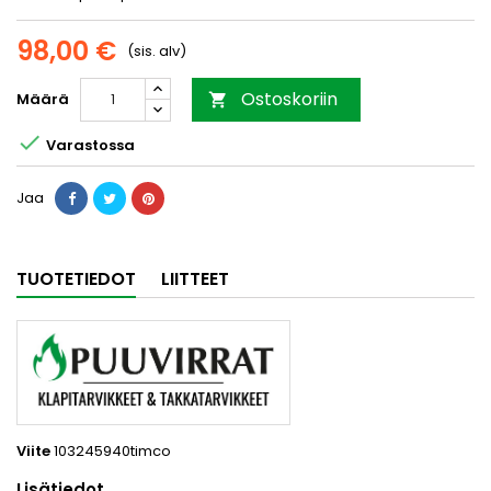
98,00 €
(sis. alv)
Ostoskoriin
Määrä


Varastossa
Jaa
TUOTETIEDOT
LIITTEET
Viite
103245940timco
Lisätiedot