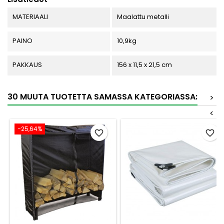
MATERIAALI
Maalattu metalli
PAINO
10,9kg
PAKKAUS
156 x 11,5 x 21,5 cm
30 MUUTA TUOTETTA SAMASSA KATEGORIASSA:
>
<
−25,64%
favorite_border
favorite_border