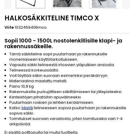
HALKOSÄKKITELINE TIMCO X
Viite
103245940timco
Sopii 1000 - 1500L nostolenkillisille klapi- ja
rakennussäkeille.
Tämä säkkiteline sopii puutarhaan ja rakennuksille
monenlaiseen käyttötarkoitukseen.
Vapauta säkki telineestä irtoavien yläputkien ansiosta.
Telineessä korkeussäätö.
Voit täyttää säkin suoraan esimerkiksi peräkärryyn.
Materiaalina maalattu metalli.
Paino 10,9 kg
Rakennuksille purkujätteen säkittämiseen tai jätepisteeksi.
Kiinteistöjen pihatöihin apuvälineeksi.
Puutarhaan roskien ja lehtien keräämiseen.
Katso
tästä
telineeseen sopiva puutarhaan ja rakennuksille
sopiva säkki.
Toimitukset suoraan varastosta, joten toimitusaika vain 1-4
arkipäivää.
Ei sisällä polttopuita tai muita tuotteita.