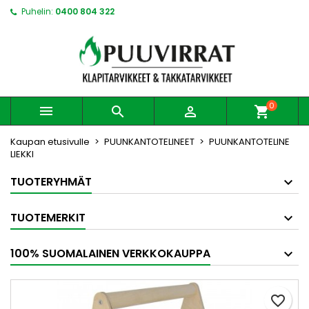
Puhelin:
0400 804 322
0



shopping_cart
Kaupan etusivulle
PUUNKANTOTELINEET
PUUNKANTOTELINE
LIEKKI
TUOTERYHMÄT
TUOTEMERKIT
100% SUOMALAINEN VERKKOKAUPPA
favorite_border