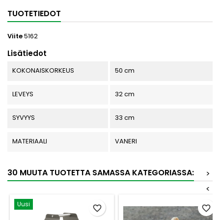
TUOTETIEDOT
Viite
5162
Lisätiedot
KOKONAISKORKEUS
50 cm
LEVEYS
32 cm
SYVYYS
33 cm
MATERIAALI
VANERI
30 MUUTA TUOTETTA SAMASSA KATEGORIASSA:
>
<
Uusi
favorite_border
favorite_border