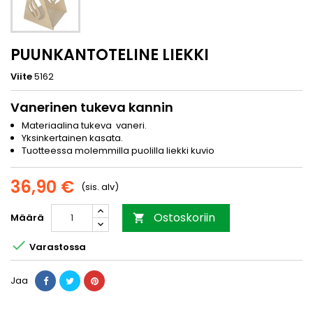
PUUNKANTOTELINE LIEKKI
Viite
5162
Vanerinen tukeva kannin
Materiaalina tukeva vaneri.
Yksinkertainen kasata.
Tuotteessa molemmilla puolilla liekki kuvio
36,90 €
(sis. alv)
Ostoskoriin
Määrä


Varastossa
Jaa