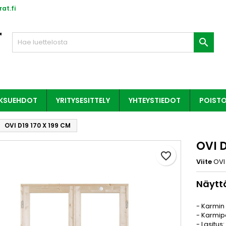
at.fi

AKSUEHDOT
YRITYSESITTELY
YHTEYSTIEDOT
POIST
OVI D19 170 X 199 CM
OVI D
favorite_border
Viite
OVI
Näyttä
- Karmin 
- Karmi
- Lasitus