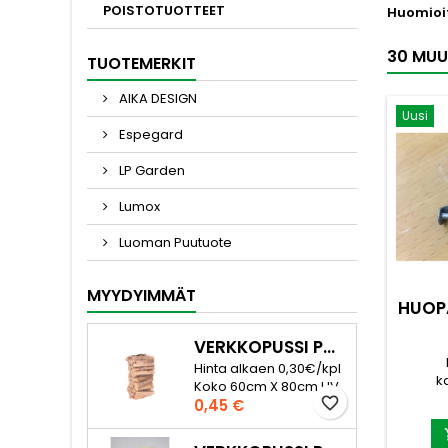
POISTOTUOTTEET
Huomioi
30 MUU
TUOTEMERKIT
AIKA DESIGN
Uusi
Espegard
LP Garden
Lumox
Luoman Puutuote
MYYDYIMMÄT
HUOPA
VERKKOPUSSI POLTTOPUILLE 60L
Hinta alkaen 0,30€/kpl
k
Koko 60cm X 80cm UV
kiinni
favorite_border
Hinta
suojattu Säkkiin mahtuu
0,45 €
naulaa
noin 22kg kuivaa
mm- Pai
koivupuuta. Tiheä ja