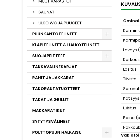
MUUT VARASTOT
KUVAU
SAUNAT
Ominai
ULKO WC JA PUUCEET
Karmin 
PUUNKANTOTELINEET
Karmip
KLAPITELINEET & HALKOTELINEET
Leveys (
SUOJAPEITTEET
Korkeus 
TAKKAVÄLINESARJAT
Lasitus
RAHIT JA JAKKARAT
Tiiviste
TAKORAUTATUOTTEET
Saranat
Kätisyys
TAKAT JA GRILLIT
Lukitus
MAKKARATIKUT
Paino (
SYTYTYSVÄLINEET
Pakkauk
POLTTOPUUN HALKAISU
Vakiotoi