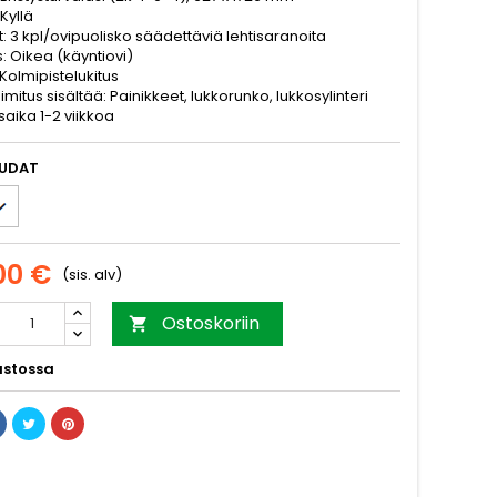
 Kyllä
: 3 kpl/ovipuolisko säädettäviä lehtisaranoita
s: Oikea (käyntiovi)
: Kolmipistelukitus
imitus sisältää: Painikkeet, lukkorunko, lukkosylinteri
saika 1-2 viikkoa
AUDAT
00 €
(sis. alv)
Ostoskoriin

stossa