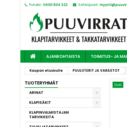
Puhelin:
0400 804 322
Sähköposti:
myynti@puuvirr
AJANKOHTAISTA
TOIMITUS- JA M
Kaupan etusivulle
PUULIITERIT JA VARASTOT
TUOTERYHMÄT
Uusi
ARINAT
KLAPISÄKIT
KLAPINVALMISTAJAN
TARVIKKEITA
TULISIJATARVIKKEET