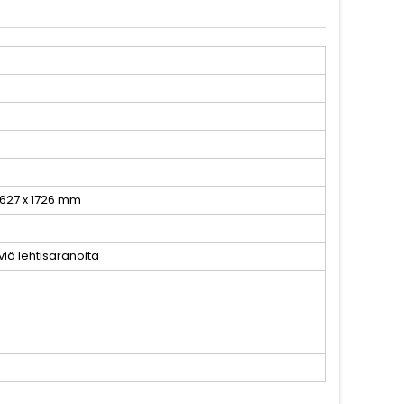
, 627 x 1726 mm
iä lehtisaranoita