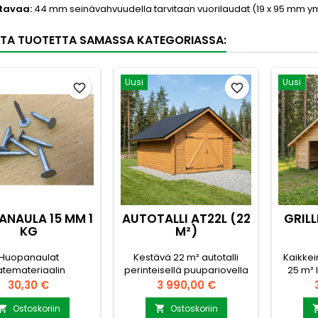
tavaa:
44 mm seinävahvuudella tarvitaan vuorilaudat (19 x 95 mm ympä
TA TUOTETTA SAMASSA KATEGORIASSA:
Uusi
Uusi
favorite_border
favorite_border
NAULA 15 MM 1
AUTOTALLI AT22L (22
GRIL
KG
M²)
Huopanaulat
Kestävä 22 m² autotalli
Kaikkein
atemateriaalin
perinteisellä puupariovella
25 m² 
ttämiseen – n. 1350
– suomalaista hirsityötä
isolle 
Hinta
Hinta
30,30 €
3 990,00 €
 kilossa - Pituus: 15
parhaimmillaan- Pohjan
ala: 25 m
no: 1 kg- Nauloja n.
ala: 22 m²- Mitat: 5420 mm
mm x 51
Ostoskoriin
Ostoskoriin

