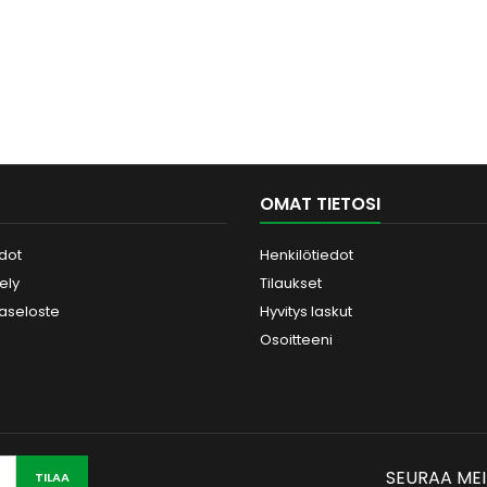
OMAT TIETOSI
dot
Henkilötiedot
tely
Tilaukset
jaseloste
Hyvitys laskut
Osoitteeni
SEURAA ME