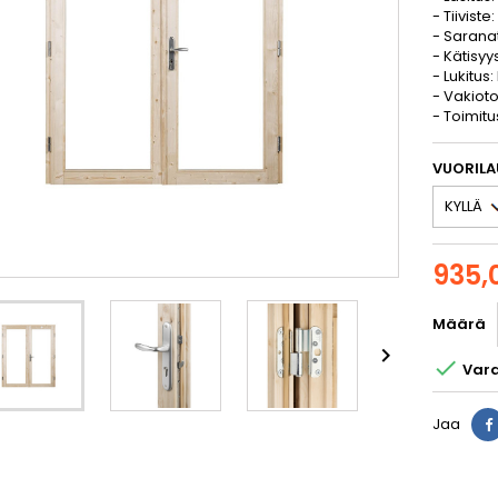
- Tiiviste:
- Saranat
- Kätisyy
- Lukitus
- Vakioto
- Toimitu
VUORIL
935,
Määrä


Vara
Jaa