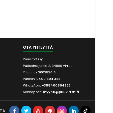
OTA YHTEYTTÄ
Puuvirrat Oy
Puttosharjuntie 2, 34800 Virrat
Y-tunnus 3003824-5
Puhelin:
0400 804 322
WhatsApp:
+358400804322
Sähköposti:
myynti@puuvirrat.fi
ITÄ