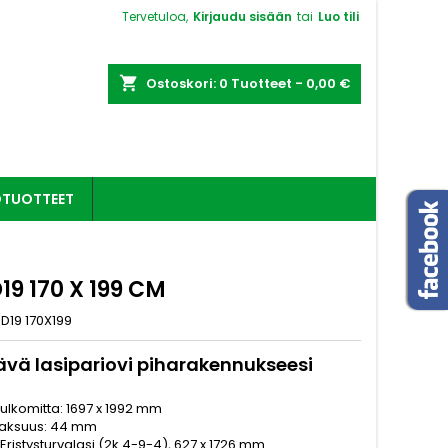
Tervetuloa,
Kirjaudu sisään
tai
Luo tili
shopping_cart
Ostoskori:
0
Tuotteet - 0,00 €
OTUOTTEET
19 170 X 199 CM
 D19 170X199
vä lasipariovi piharakennukseesi
ulkomitta: 1697 x 1992 mm
paksuus: 44 mm
: Eristysturvalasi (2k 4-9-4), 627 x 1726 mm