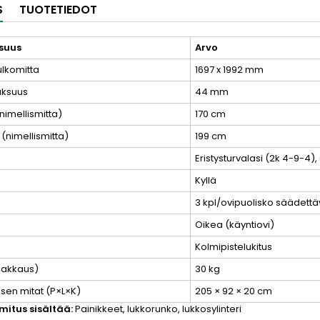
S
TUOTETIEDOT
suus
Arvo
ulkomitta
1697 x 1992 mm
aksuus
44 mm
nimellismitta)
170 cm
(nimellismitta)
199 cm
Eristysturvalasi (2k 4-9-4)
Kyllä
3 kpl/ovipuolisko säädettäv
Oikea (käyntiovi)
Kolmipistelukitus
pakkaus)
30 kg
sen mitat (P×L×K)
205 × 92 × 20 cm
mitus sisältää:
Painikkeet, lukkorunko, lukkosylinteri