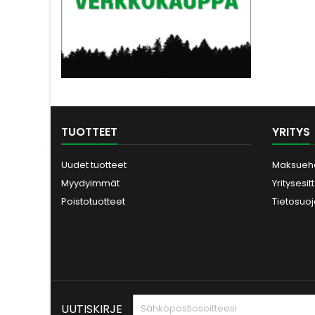
kuvassa näkyviä
lisälaitteita.
TUOTTEET
YRITYS
Uudet tuotteet
Maksueh
Myydyimmät
Yritysesit
Poistotuotteet
Tietosuo
UUTISKIRJE