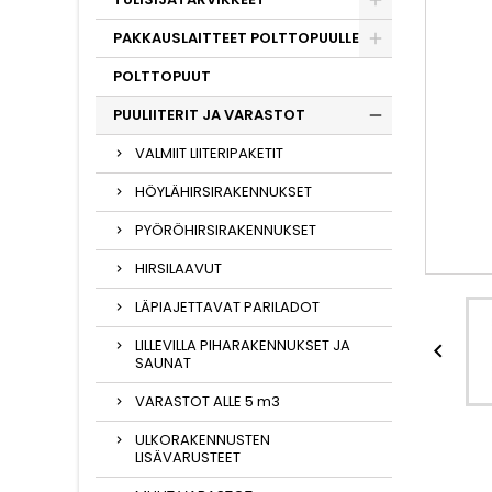
PAKKAUSLAITTEET POLTTOPUULLE
POLTTOPUUT
PUULIITERIT JA VARASTOT
VALMIIT LIITERIPAKETIT
HÖYLÄHIRSIRAKENNUKSET
PYÖRÖHIRSIRAKENNUKSET
HIRSILAAVUT
LÄPIAJETTAVAT PARILADOT
LILLEVILLA PIHARAKENNUKSET JA

SAUNAT
VARASTOT ALLE 5 m3
ULKORAKENNUSTEN
LISÄVARUSTEET