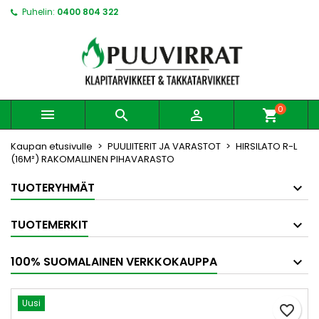
Puhelin:
0400 804 322
0



shopping_cart
Kaupan etusivulle
PUULIITERIT JA VARASTOT
HIRSILATO R-L
(16M²) RAKOMALLINEN PIHAVARASTO
TUOTERYHMÄT
TUOTEMERKIT
100% SUOMALAINEN VERKKOKAUPPA
Uusi
favorite_border