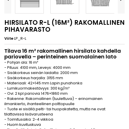
HIRSILATO R-L (16M²) RAKOMALLINEN
PIHAVARASTO
Viite
LP_R-L
Tilava 16 m² rakomallinen hirsilato kahdella
pariovella – perinteinen suomalainen lato
- Pohjan ala: 16 m²
- Pituus: 4100 mm, Leveys: 4000 mm
- Sisäkorkeus seinän laidalta: 2000 mm
- Sisäkorkeus harjalla: 3155 mm
- Materiaali: 42×145 mm Lapin punahonka
- Lumikuormakestävyys: 300 kg/m²
- Ovi: 2 kpl pariovia 1476×1860 mm
- Rakenne: Rakomallinen (tuulettuva) – erinomainen
ilmankierto, ihanteellinen polttopuulle
- Tuote ei sisällä pelti- tai huopakatetta, mutta ne ovat
tilattavissa lisävarusteena
- Toimitusaika: 2-4 viikkoa
- Huom kuvituskuva