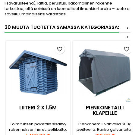
lisävarusteena), lattia, perustus. Rakomallinen rakenne
tarkoittaa, että seinissä on luonnolliset ilmankiertorako – tuote ei
sovellu umpinaiseksi varastoksi.
30 MUUTA TUOTETTA SAMASSA KATEGORIASSA:
>
<
favorite_border
favorite_border
LIITERI 2 X 1,5M
PIENKONETALLI
KLAPEILLE
Toimituksen pakettiin sisältyy
Pienkonetalli vahvalla 500g
rakennuksen hirret, peltikatto,
peitteellä. Runko galvanoitua
saranat, oven kahva ja
terästä. Polttopuille tai