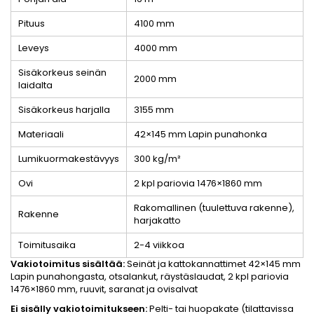
Pituus
4100 mm
Leveys
4000 mm
Sisäkorkeus seinän
2000 mm
laidalta
Sisäkorkeus harjalla
3155 mm
Materiaali
42×145 mm Lapin punahonka
Lumikuormakestävyys
300 kg/m²
Ovi
2 kpl pariovia 1476×1860 mm
Rakomallinen (tuulettuva rakenne),
Rakenne
harjakatto
Toimitusaika
2-4 viikkoa
Vakiotoimitus sisältää:
Seinät ja kattokannattimet 42×145 mm
Lapin punahongasta, otsalankut, räystäslaudat, 2 kpl pariovia
1476×1860 mm, ruuvit, saranat ja ovisalvat
Ei sisälly vakiotoimitukseen:
Pelti- tai huopakate (tilattavissa