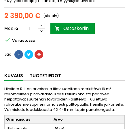
- Kysy lisätietoja ja lisämittoja myynti@puuvirrat.fi
2 390,00 €
(sis. alv)
Ostoskoriin
Määrä


Varastossa
Jaa
KUVAUS
TUOTETIEDOT
Hirsilato R-L on arvokas ja tilavuudeltaan merkittävä 16 m²
rakomallinen pihavarasto. Kaksi reilunkokoista pariovea
helpottavat suurtenkin tavaroiden käsittelyä. Tuulettuva
rakorakenne sopii erinomaisesti polttopuulle, heinille ja koneille.
Valmistettu laadukkaasta 42×145 mm Lapin punahongasta.
Ominaisuus
Arvo
Pohjan ala
16 m²