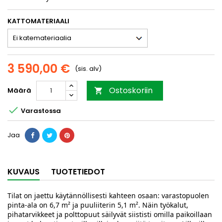
KATTOMATERIAALI
3 590,00 €
(sis. alv)
Ostoskoriin
Määrä


Varastossa
Jaa
KUVAUS
TUOTETIEDOT
Tilat on jaettu käytännöllisesti kahteen osaan: varastopuolen
pinta-ala on 6,7 m² ja puuliiterin 5,1 m². Näin työkalut,
pihatarvikkeet ja polttopuut säilyvät siististi omilla paikoillaan