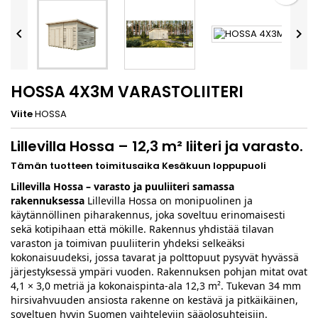


HOSSA 4X3M VARASTOLIITERI
Viite
HOSSA
Lillevilla Hossa – 12,3 m² liiteri ja varasto.
Tämän tuotteen toimitusaika Kesäkuun loppupuoli
Lillevilla Hossa – varasto ja puuliiteri samassa
rakennuksessa
Lillevilla Hossa on monipuolinen ja
käytännöllinen piharakennus, joka soveltuu erinomaisesti
sekä kotipihaan että mökille. Rakennus yhdistää tilavan
varaston ja toimivan puuliiterin yhdeksi selkeäksi
kokonaisuudeksi, jossa tavarat ja polttopuut pysyvät hyvässä
järjestyksessä ympäri vuoden. Rakennuksen pohjan mitat ovat
4,1 × 3,0 metriä ja kokonaispinta-ala 12,3 m². Tukevan 34 mm
hirsivahvuuden ansiosta rakenne on kestävä ja pitkäikäinen,
soveltuen hyvin Suomen vaihteleviin sääolosuhteisiin.