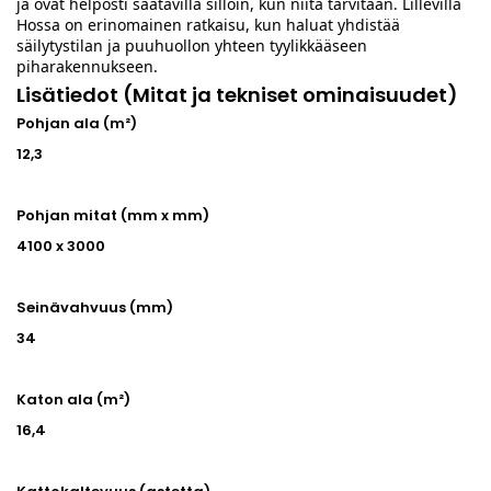
ja ovat helposti saatavilla silloin, kun niitä tarvitaan. Lillevilla
Hossa on erinomainen ratkaisu, kun haluat yhdistää
säilytystilan ja puuhuollon yhteen tyylikkääseen
piharakennukseen.
Lisätiedot (Mitat ja tekniset ominaisuudet)
Pohjan ala (m²)
12,3
Pohjan mitat (mm x mm)
4100 x 3000
Seinävahvuus (mm)
34
Katon ala (m²)
16,4