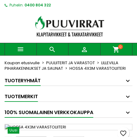
Puhelin:
0400 804 322
0



shopping_cart
Kaupan etusivulle
PUULIITERIT JA VARASTOT
LILLEVILLA
PIHARAKENNUKSET JA SAUNAT
HOSSA 4X3M VARASTOLIITERI
TUOTERYHMÄT
TUOTEMERKIT
100% SUOMALAINEN VERKKOKAUPPA
Uusi
favorite_border