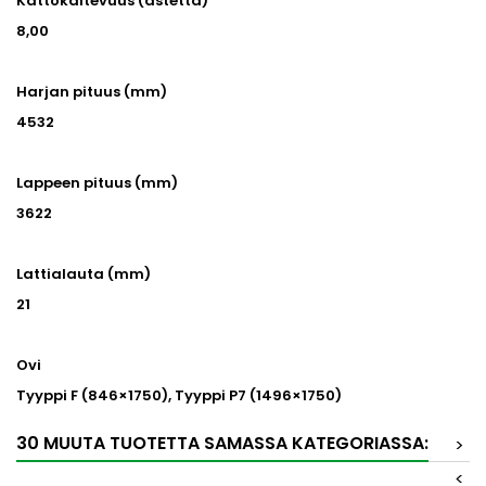
Kattokaltevuus (astetta)
8,00
Harjan pituus (mm)
4532
Lappeen pituus (mm)
3622
Lattialauta (mm)
21
Ovi
Tyyppi F (846×1750), Tyyppi P7 (1496×1750)
30 MUUTA TUOTETTA SAMASSA KATEGORIASSA:
>
<