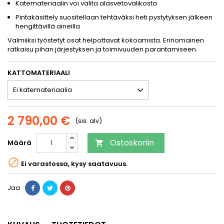
Katemateriaalin voi valita alasvetovalikosta
Pintakäsittely suositellaan tehtäväksi heti pystytyksen jälkeen
hengittävillä aineilla
Valmiiksi työstetyt osat helpottavat kokoamista. Erinomainen
ratkaisu pihan järjestyksen ja toimivuuden parantamiseen.
KATTOMATERIAALI
2 790,00 €
(sis. alv)
Ostoskoriin
Määrä


Ei varastossa, kysy saatavuus.
Jaa