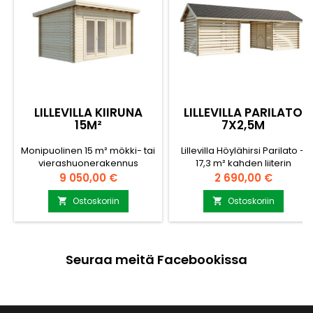
LILLEVILLA KIIRUNA
LILLEVILLA PARILATO
15M²
7X2,5M
Monipuolinen 15 m² mökki- tai
Lillevilla Höylähirsi Parilato –
vierashuonerakennus
17,3 m² kahden liiterin
laadukkaasta 70 mm hirsistä-
kokonaisuus katoksella
Hinta
Hinta
9 050,00 €
2 690,00 €
Pohjan mitat: 5000 x 3000 (15
Luoman puutuotteen parilato
m²)- Seinävahvuus (hirsi,
on monikäyttöinen
Ostoskoriin
Ostoskoriin


tuplapontti): 70 mm-
piharakennus, jossa on kaksi
Harjakorkeus: 2905 mm-
erillistä puuliiteriä ja niiden
Katon ala: 21.7 m²- Lattialauta:
välissä katettu tila esimerkiksi
26 mm- Katemateriaali (pelti
klapikoneelle tai
Seuraa meitä Facebookissa
tai huopa) ei sisälly
harrastusvälineille. Ilmavat
vakiotoimitukseen, tilattavissa
rakenteet takaavat hyvän
lisäveloituksella-
ilmanvaihdon polttopuille.
Toimitusaika: 2-6 viikkoaKysy
Kokonaispinta-ala 17,3 m²: