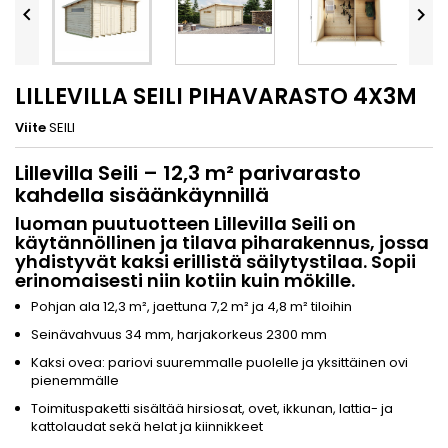


LILLEVILLA SEILI PIHAVARASTO 4X3M
Viite
SEILI
Lillevilla Seili – 12,3 m² parivarasto
kahdella sisäänkäynnillä
luoman puutuotteen Lillevilla Seili on
käytännöllinen ja tilava piharakennus, jossa
yhdistyvät kaksi erillistä säilytystilaa. Sopii
erinomaisesti niin kotiin kuin mökille.
Pohjan ala 12,3 m², jaettuna 7,2 m² ja 4,8 m² tiloihin
Seinävahvuus 34 mm, harjakorkeus 2300 mm
Kaksi ovea: pariovi suuremmalle puolelle ja yksittäinen ovi
pienemmälle
Toimituspaketti sisältää hirsiosat, ovet, ikkunan, lattia- ja
kattolaudat sekä helat ja kiinnikkeet