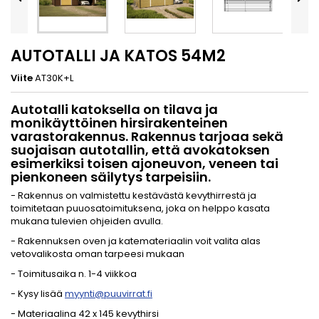
AUTOTALLI JA KATOS 54M2
Viite
AT30K+L
Autotalli katoksella on tilava ja
monikäyttöinen hirsirakenteinen
varastorakennus. Rakennus tarjoaa sekä
suojaisan autotallin, että avokatoksen
esimerkiksi toisen ajoneuvon, veneen tai
pienkoneen säilytys tarpeisiin.
- Rakennus on valmistettu kestävästä kevythirrestä ja
toimitetaan puuosatoimituksena, joka on helppo kasata
mukana tulevien ohjeiden avulla.
- Rakennuksen oven ja katemateriaalin voit valita alas
vetovalikosta oman tarpeesi mukaan
- Toimitusaika n. 1-4 viikkoa
- Kysy lisää
myynti@puuvirrat.fi
- Materiaalina 42 x 145 kevythirsi