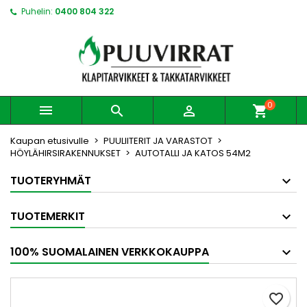
Puhelin:
0400 804 322
0



shopping_cart
Kaupan etusivulle
PUULIITERIT JA VARASTOT
HÖYLÄHIRSIRAKENNUKSET
AUTOTALLI JA KATOS 54M2
TUOTERYHMÄT
TUOTEMERKIT
100% SUOMALAINEN VERKKOKAUPPA
favorite_border