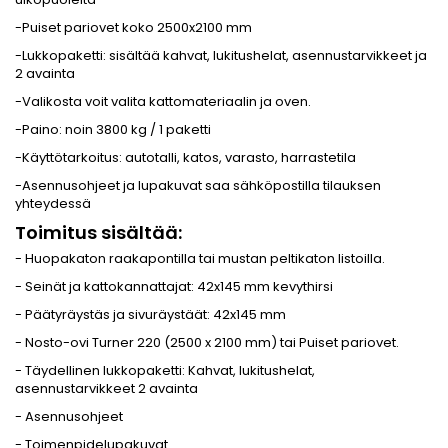
-Puiset pariovet koko 2500x2100 mm
-Lukkopaketti: sisältää kahvat, lukitushelat, asennustarvikkeet ja
2 avainta
-Valikosta voit valita kattomateriaalin ja oven.
-Paino: noin 3800 kg / 1 paketti
-Käyttötarkoitus: autotalli, katos, varasto, harrastetila
-Asennusohjeet ja lupakuvat saa sähköpostilla tilauksen
yhteydessä
Toimitus sisältää:
- Huopakaton raakapontilla tai mustan peltikaton listoilla.
- Seinät ja kattokannattajat: 42x145 mm kevythirsi
- Päätyräystäs ja sivuräystäät: 42x145 mm
- Nosto-ovi Turner 220 (2500 x 2100 mm) tai Puiset pariovet.
- Täydellinen lukkopaketti: Kahvat, lukitushelat,
asennustarvikkeet 2 avainta
- Asennusohjeet
- Toimenpidelupakuvat