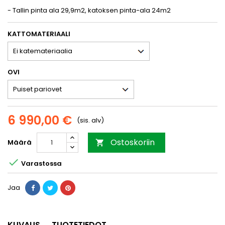
- Tallin pinta ala 29,9m2, katoksen pinta-ala 24m2
KATTOMATERIAALI
OVI
6 990,00 €
(sis. alv)
Ostoskoriin
Määrä


Varastossa
Jaa
KUVAUS
TUOTETIEDOT