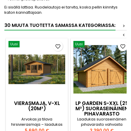
Ei sisällä lattiaa. Ruodelautoja ei tarvita, koska pellin kiinnitys
katon kannattajaan.
30 MUUTA TUOTETTA SAMASSA KATEGORIASSA:
>
<
Uusi
Uusi
favorite_border
favorite_border
VIERASMAJA, V-XL
LP GARDEN S-XXL (25
(20M²)
M²) SUORASEINÄINEN
PIHAVARASTO
Arvokas ja tilava
Laadukas suoraseinäinen
hirsivierasmaja – laadukas
pihavarasto vahvasta
pohjoisen punahonka kestää
suomalaisesta puusta – 25
Hinta
Hinta
5 690,00 €
3 390,00 €