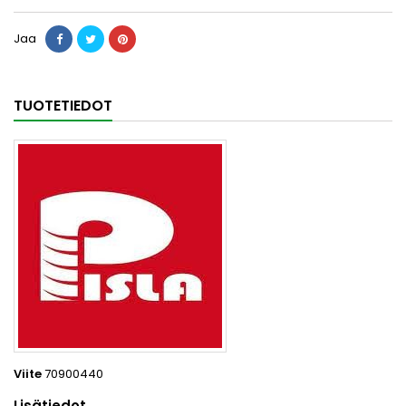
Jaa
TUOTETIEDOT
Viite
70900440
Lisätiedot