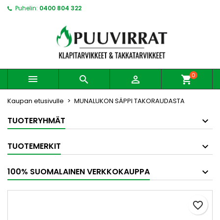
Puhelin:
0400 804 322
0



shopping_cart
Kaupan etusivulle
MUNALUKON SÄPPI TAKORAUDASTA
TUOTERYHMÄT
TUOTEMERKIT
100% SUOMALAINEN VERKKOKAUPPA
favorite_border