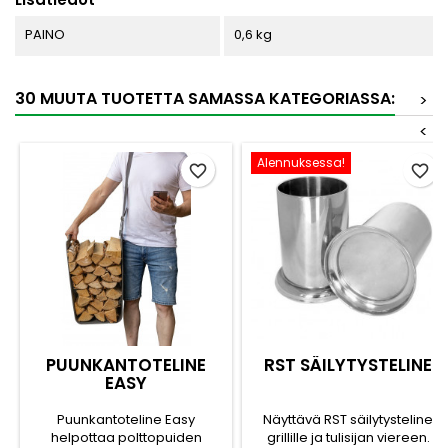
PAINO
0,6 kg
30 MUUTA TUOTETTA SAMASSA KATEGORIASSA:
>
<
Alennuksessa!
favorite_border
favorite_border
PUUNKANTOTELINE
RST SÄILYTYSTELINE
EASY
Puunkantoteline Easy
Näyttävä RST säilytysteline
helpottaa polttopuiden
grillille ja tulisijan viereen.