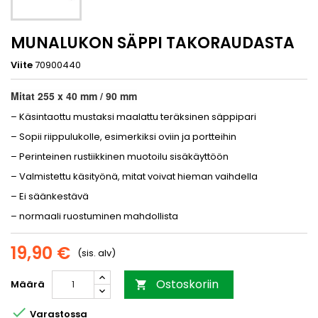
MUNALUKON SÄPPI TAKORAUDASTA
Viite
70900440
Mitat 255 x 40 mm / 90 mm
– Käsintaottu mustaksi maalattu teräksinen säppipari
– Sopii riippulukolle, esimerkiksi oviin ja portteihin
– Perinteinen rustiikkinen muotoilu sisäkäyttöön
– Valmistettu käsityönä, mitat voivat hieman vaihdella
– Ei säänkestävä
– normaali ruostuminen mahdollista
19,90 €
(sis. alv)
Ostoskoriin
Määrä


Varastossa