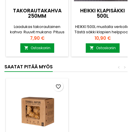
TAKORAUTAKAHVA
HEIKKI KLAPISÄKKI
250MM
500L
Laadukas takorautainen
HEIKKI 500L mustalla verkolla.
kahva Ruuvit mukana Pituus
Tästä säkki klapien helppoon
250mm Sopii hyvin varsinkin
käsittelemiseen mönkijällä tai
Hinta
Hinta
7,90 €
10,90 €
puuliitereihin Sisältyy
pienkuormaajalla. Suositun
jokaiseen liiteritoimitukseen
HEIKKI-säkkisarjan
Ostoskoriin
Ostoskoriin


keskikokoinen klapisäkki.
Valitse laadukas
täysverkkosäkki Mitat
SAATAT PITÄÄ MYÖS
<
>
täysverkko säkissä ilman
nostolenkkejä 80 x 80 x 75cm
Täysverkko säkin väri musta
ja nostolenkit vahvistettu.
favorite_border
Säkin kaikki sivut ja pohja
verkkoa...