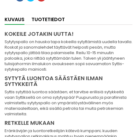
KUVAUS
TUOTETIEDOT
KOKEILE JOTAKIN UUTTA!
Sytytyspallo on hauska tapa kokeilla sytyttämistä uudella tavalla.
Roskat ja sanomalehdet täyttävät helposti pesän, mutta
sytytyspallo jättää tilaa palamiselle. Reilu 10-15 minuutin
paloaika, joka riittää sytyttämään tulen. Talven yli jäähtyneen
tulisijahormin ilmalukon avaukseen sopii savuamaton Syttis-
sytykepallo mainiosti.
SYTYTÄ LUONTOA SÄÄSTÄEN ILMAN
SYTYKKEITÄ
Syttis sytyttää luontoa säästäen; et tarvitse erillisiä sytykkeitä
vaan Syttiksellä on oma sytytyspää! Puupurusta ja parafiinista
valmistettu sytytyspallo on ympäristöystävällinen myös
materiaaleiltaan, eikä sisällä petrolia tai muita petrokemian
valmisteita.
RETKELLE MUKAAN
Eränkävijän ja luontoretkeilijän kätevä kumppani; kuuden
sytytyspallon retkipakkaus mahtuu hyvin pienempäänkin