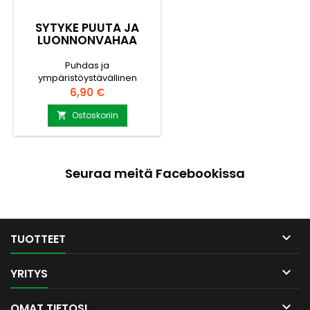
SYTYKE PUUTA JA
LUONNONVAHAA
Puhdas ja
ympäristöystävällinen
sytytyspala. 32kpl laatikko
Hinta
6,90 €
Pakattu siistiin laatikkoon,
jonka voi viedä lahjaksi.
Ostoskoriin

Valmistettu puukuidusta ja
luonnonvahasta. Paloaika
noin 6-8min
Seuraa meitä Facebookissa

TUOTTEET

YRITYS

OMAT TIETOSI