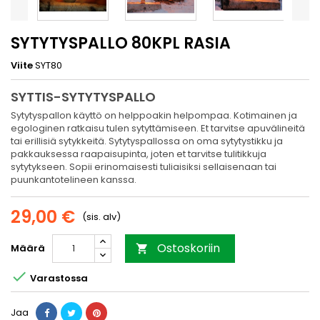
SYTYTYSPALLO 80KPL RASIA
Viite
SYT80
SYTTIS-SYTYTYSPALLO
Sytytyspallon käyttö on helppoakin helpompaa.
Kotimainen ja
egologinen ratkaisu tulen sytyttämiseen.
Et tarvitse apuvälineitä
tai erillisiä sytykkeitä.
Sytytyspallossa on oma sytytystikku ja
pakkauksessa raapaisupinta, joten et tarvitse tulitikkuja
sytytykseen. Sopii erinomaisesti tuliaisiksi sellaisenaan tai
puunkantotelineen kanssa.
29,00 €
(sis. alv)
Ostoskoriin
Määrä


Varastossa
Jaa