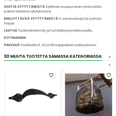
SIISTIÄ SYTYTTÄMISTÄ
Syttiksen puupuruinen pinta pitää
paikat siisteinä sytytyksessä.
MIELLYTTÄVÄÄ SYTYTTÄMISTÄ
Ei savukaasuja tai
pahoja
hajuja.
LAATUA
Tuoterekisteröity ja hyödyllisyysmallisuojattu.
KOTIMAINEN
PAKKAUS
Saatavilla 6, 20 ja 80 kappaleen pakkauksina.
30 MUUTA TUOTETTA SAMASSA KATEGORIASSA:
>
<
favorite_border
favorite_border