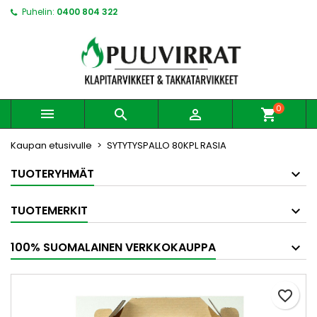
Puhelin:
0400 804 322
0



shopping_cart
Kaupan etusivulle
SYTYTYSPALLO 80KPL RASIA
TUOTERYHMÄT
TUOTEMERKIT
100% SUOMALAINEN VERKKOKAUPPA
favorite_border