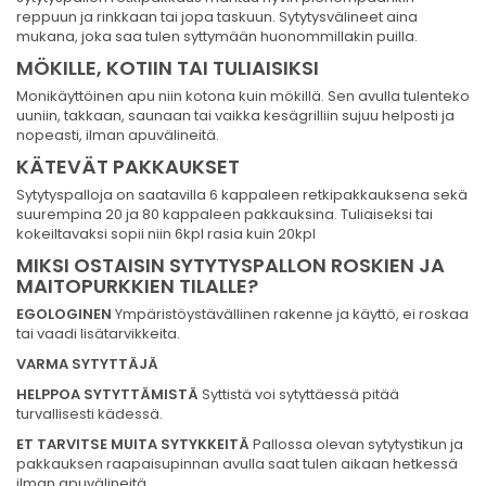
reppuun ja rinkkaan tai jopa taskuun. Sytytysvälineet aina
mukana, joka saa tulen syttymään huonommillakin puilla.
MÖKILLE, KOTIIN TAI TULIAISIKSI
Monikäyttöinen apu niin kotona kuin mökillä. Sen avulla tulenteko
uuniin, takkaan, saunaan tai vaikka kesägrilliin sujuu helposti ja
nopeasti, ilman apuvälineitä.
KÄTEVÄT PAKKAUKSET
Sytytyspalloja on saatavilla 6 kappaleen retkipakkauksena sekä
suurempina 20 ja 80 kappaleen pakkauksina. Tuliaiseksi tai
kokeiltavaksi sopii niin 6kpl rasia kuin 20kpl
MIKSI OSTAISIN SYTYTYSPALLON ROSKIEN JA
MAITOPURKKIEN TILALLE?
EGOLOGINEN
Ympäristöystävällinen rakenne ja käyttö, ei roskaa
tai vaadi lisätarvikkeita.
VARMA SYTYTTÄJÄ
HELPPOA SYTYTTÄMISTÄ
Syttistä voi sytyttäessä pitää
turvallisesti kädessä.
ET TARVITSE MUITA SYTYKKEITÄ
Pallossa olevan sytytystikun ja
pakkauksen raapaisupinnan avulla saat tulen aikaan hetkessä
ilman apuvälineitä.