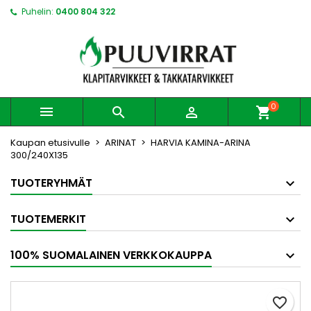
Puhelin:
0400 804 322
0



shopping_cart
Kaupan etusivulle
ARINAT
HARVIA KAMINA-ARINA
300/240X135
TUOTERYHMÄT
TUOTEMERKIT
100% SUOMALAINEN VERKKOKAUPPA
favorite_border