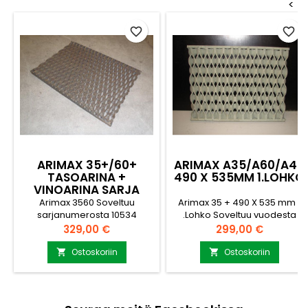
<
favorite_border
favorite_border
ARIMAX 35+/60+
ARIMAX A35/A60/A40
TASOARINA +
490 X 535MM 1.LOHKO
VINOARINA SARJA
Arimax 3560 Soveltuu
Arimax 35 + 490 X 535 mm 1
sarjanumerosta 10534
.Lohko Soveltuu vuodesta
eteenpäin 1 X Tasoarina + 1 X
2008/6 - 2009/10 Kysy
Hinta
Hinta
329,00 €
299,00 €
Vinoarina 535 X 189mm 535 X
lisätietoja myynti@puuvirrat.fi
292mm myynti@puuvirrat.fi
Ostoskoriin
Ostoskoriin

