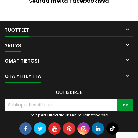
Seuraa meitä Facebookissa

TUOTTEET

YRITYS

OMAT TIETOSI

OTA YHTEYTTÄ
UUTISKIRJE
Voit peruuttaa tilauksen milloin tahansa.