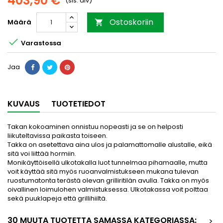
403,90 €
(sis. alv)
Ostoskoriin
Määrä


Varastossa
Jaa
KUVAUS
TUOTETIEDOT
Takan kokoaminen onnistuu nopeasti ja se on helposti
liikuteltavissa paikasta toiseen.
Takka on asetettava aina ulos ja palamattomalle alustalle, eikä
sitä voi liittää hormiin.
Monikäyttöisellä ulkotakalla luot tunnelmaa pihamaalle, mutta
voit käyttää sitä myös ruoanvalmistukseen mukana tulevan
ruostumatonta terästä olevan grilliritilän avulla. Takka on myös
oivallinen loimulohen valmistuksessa. Ulkotakassa voit polttaa
sekä puuklapeja että grillihiiltä.
30 MUUTA TUOTETTA SAMASSA KATEGORIASSA:
>