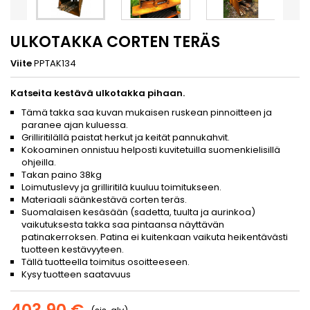
ULKOTAKKA CORTEN TERÄS
Viite
PPTAK134
Katseita kestävä ulkotakka pihaan.
Tämä takka saa kuvan mukaisen ruskean pinnoitteen ja
paranee ajan kuluessa.
Grilliritilällä paistat herkut ja keität pannukahvit.
Kokoaminen onnistuu helposti kuvitetuilla suomenkielisillä
ohjeilla.
Takan paino 38kg
Loimutuslevy ja grilliritilä kuuluu toimitukseen.
Materiaali säänkestävä corten teräs.
Suomalaisen kesäsään (sadetta, tuulta ja aurinkoa)
vaikutuksesta takka saa pintaansa näyttävän
patinakerroksen. Patina ei kuitenkaan vaikuta heikentävästi
tuotteen kestävyyteen.
Tällä tuotteella toimitus osoitteeseen.
Kysy tuotteen saatavuus