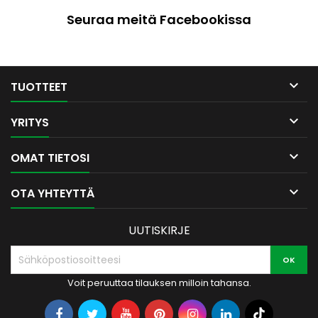
vähäistä. Hyvä valonlähde
kipinäsuoja, grilliritilä ja
Seuraa meitä Facebookissa
pihaan. Maksimi pellettipanos
kipinäsuojakansi. Kysy lisää
2,1kg Materiaali ruostumaton
myynti@puuvirrat.fi
teräs. Helppo puhdistaa
irrotettavan...

TUOTTEET

YRITYS

OMAT TIETOSI

OTA YHTEYTTÄ
UUTISKIRJE
Voit peruuttaa tilauksen milloin tahansa.