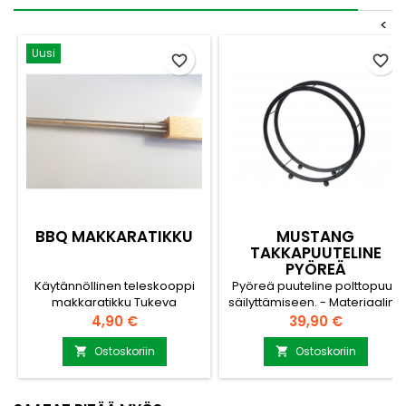
<
Uusi
favorite_border
favorite_border
BBQ MAKKARATIKKU
MUSTANG
TAKKAPUUTELINE
PYÖREÄ
Käytännöllinen teleskooppi
Pyöreä puuteline polttopuun
makkaratikku Tukeva
säilyttämiseen. - Materiaalina
Kädensija puusta ja
maalattu musta teräs. -
Hinta
Hinta
4,90 €
39,90 €
ripustushihna Retkelle,
Persoonallinen tuote -
mökille tai kotiin
Telineen halkaisija 50cm
Ostoskoriin
Ostoskoriin

