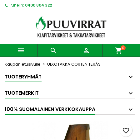
Puhelin:
0400 804 322
0



shopping_cart
Kaupan etusivulle
ULKOTAKKA CORTEN TERÄS
TUOTERYHMÄT
TUOTEMERKIT
100% SUOMALAINEN VERKKOKAUPPA
favorite_border