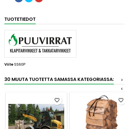
TUOTETIEDOT
Viite
SS60P
30 MUUTA TUOTETTA SAMASSA KATEGORIASSA:
>
<
favorite_border
favorite_border