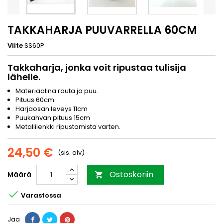
TAKKAHARJA PUUVARRELLA 60CM
Viite
SS60P
Takkaharja, jonka voit ripustaa tulisija
lähelle.
Materiaalina rauta ja puu.
Pituus 60cm
Harjaosan leveys 11cm
Puukahvan pituus 15cm
Metallilenkki ripustamista varten.
24,50 €
(sis. alv)
Ostoskoriin
Määrä


Varastossa
Jaa