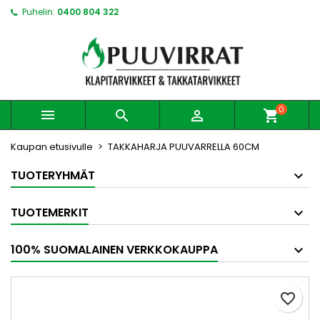
Puhelin:
0400 804 322
0



shopping_cart
Kaupan etusivulle
TAKKAHARJA PUUVARRELLA 60CM
TUOTERYHMÄT
TUOTEMERKIT
100% SUOMALAINEN VERKKOKAUPPA
favorite_border