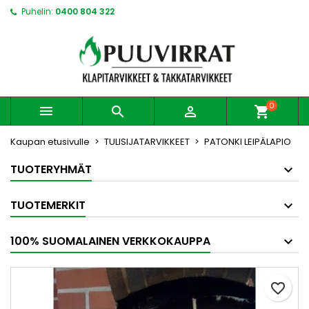
Puhelin:
0400 804 322
0



shopping_cart
Kaupan etusivulle
TULISIJATARVIKKEET
PATONKI LEIPÄLAPIO
TUOTERYHMÄT
TUOTEMERKIT
100% SUOMALAINEN VERKKOKAUPPA
favorite_border