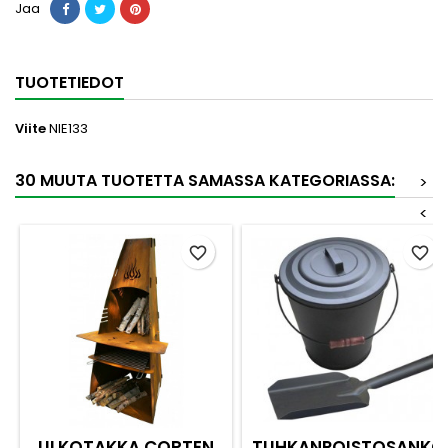
Jaa
TUOTETIEDOT
Viite
NIE133
30 MUUTA TUOTETTA SAMASSA KATEGORIASSA:
>
<
favorite_border
favorite_border
ULKOTAKKA CORTEN
TUHKANPOISTOSANKO