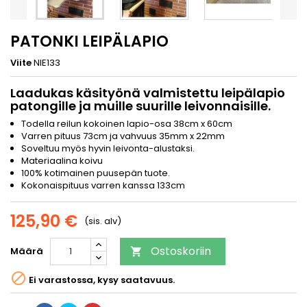
PATONKI LEIPÄLAPIO
Viite
NIE133
Laadukas käsityönä valmistettu leipälapio
patongille ja muille suurille leivonnaisille.
Todella reilun kokoinen lapio-osa 38cm x 60cm
Varren pituus 73cm ja vahvuus 35mm x 22mm
Soveltuu myös hyvin leivonta-alustaksi.
Materiaalina koivu
100% kotimainen puusepän tuote.
Kokonaispituus varren kanssa 133cm
125,90 €
(sis. alv)
Ostoskoriin
Määrä


Ei varastossa, kysy saatavuus.