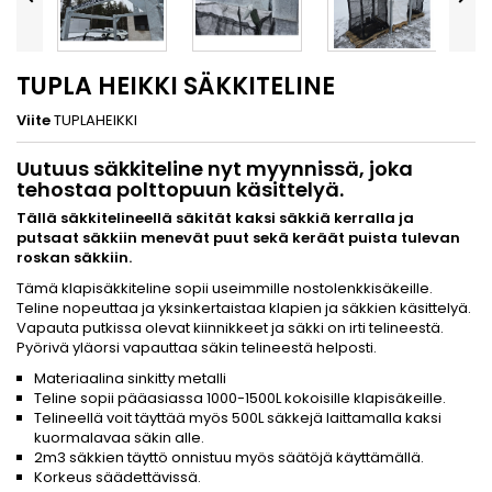
TUPLA HEIKKI SÄKKITELINE
Viite
TUPLAHEIKKI
Uutuus säkkiteline nyt myynnissä, joka
tehostaa polttopuun käsittelyä.
Tällä säkkitelineellä säkität kaksi säkkiä kerralla ja
putsaat säkkiin menevät puut sekä keräät puista tulevan
roskan säkkiin.
Tämä klapisäkkiteline sopii useimmille nostolenkkisäkeille.
Teline nopeuttaa ja yksinkertaistaa klapien ja säkkien käsittelyä.
Vapauta putkissa olevat kiinnikkeet ja säkki on irti telineestä.
Pyörivä yläorsi vapauttaa säkin telineestä helposti.
Materiaalina sinkitty metalli
Teline sopii pääasiassa 1000-1500L kokoisille klapisäkeille.
Telineellä voit täyttää myös 500L säkkejä laittamalla kaksi
kuormalavaa säkin alle.
2m3 säkkien täyttö onnistuu myös säätöjä käyttämällä.
Korkeus säädettävissä.