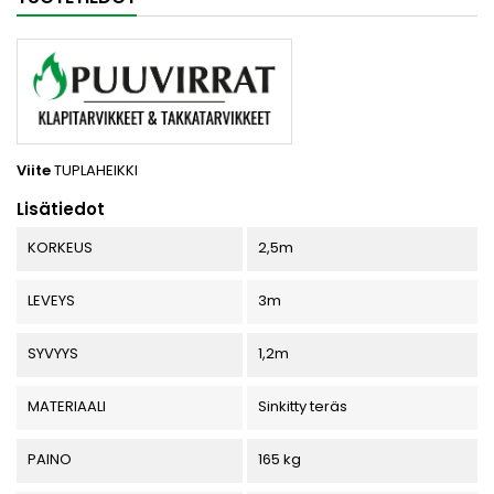
Viite
TUPLAHEIKKI
Lisätiedot
KORKEUS
2,5m
LEVEYS
3m
SYVYYS
1,2m
MATERIAALI
Sinkitty teräs
PAINO
165 kg