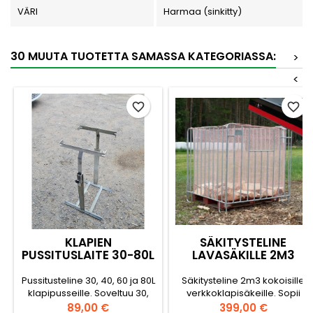
VÄRI
Harmaa (sinkitty)
30 MUUTA TUOTETTA SAMASSA KATEGORIASSA:
>
<
favorite_border
favorite_border
KLAPIEN
SÄKITYSTELINE
PUSSITUSLAITE 30-80L
LAVASÄKILLE 2M3
Pussitusteline 30, 40, 60 ja 80L
Säkitysteline 2m3 kokoisille
klapipusseille. Soveltuu 30,
verkkoklapisäkeille. Sopii
40, 60 ja 80 litran
käytettäväksi 2m3
Hinta
Hinta
89,00 €
399,00 €