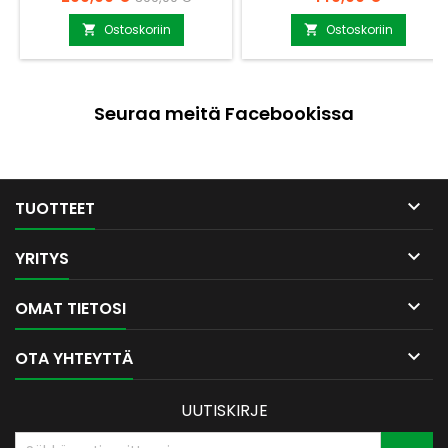
useimmille
uusittu malli, jossa
nostolenkkisäkeille. Teline
materiaalivahvuutta lisätty
Ostoskoriin
Ostoskoriin


nopeuttaa ja yksinkertaistaa
sekä tuulihaan reiät lisätty
klapien ja säkkien käsittelyä.
koukkuihin. Vapauta säkki
Vapauta aisoissa olevat
telineestä avaamalla
kiinnikkeet ja säkki on irti
siipimutterit ja laskemalla
Seuraa meitä Facebookissa
telineestä. Pyörivä yläorsi
orret alas, mutta säkin saa
vapauttaa säkin telineestä
pois telineestä myös
helposti. Materiaalina sinkitty
nostamalla säkkien lenkit
metalli Katso myös
koukuista. Säkki pysyy hyvin
telineeseen...
paikoillaan siihen...

TUOTTEET

YRITYS

OMAT TIETOSI

OTA YHTEYTTÄ
UUTISKIRJE