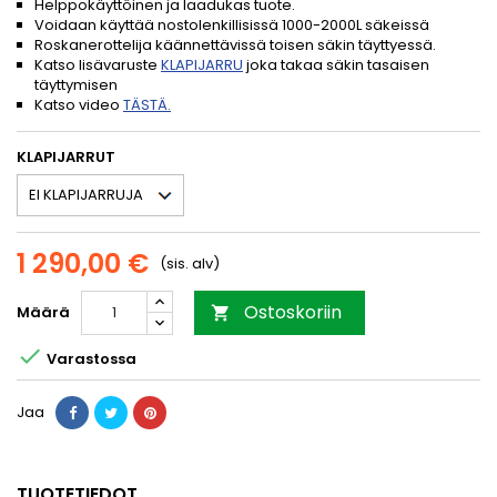
Helppokäyttöinen ja laadukas tuote.
Voidaan käyttää nostolenkillisissä 1000-2000L säkeissä
Roskanerottelija käännettävissä toisen säkin täyttyessä.
Katso lisävaruste
KLAPIJARRU
joka takaa säkin tasaisen
täyttymisen
Katso video
TÄSTÄ.
KLAPIJARRUT
1 290,00 €
(sis. alv)
Ostoskoriin
Määrä


Varastossa
Jaa
TUOTETIEDOT