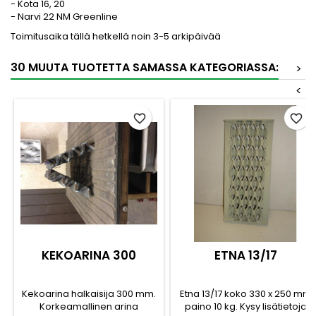
- Kota 16, 20
- Narvi 22 NM Greenline
Toimitusaika tällä hetkellä noin 3-5 arkipäivää
30 MUUTA TUOTETTA SAMASSA KATEGORIASSA:
>
<
favorite_border
favorite_border
KEKOARINA 300
ETNA 13/17
Kekoarina halkaisija 300 mm.
Etna 13/17 koko 330 x 250 mm
Korkeamallinen arina
paino 10 kg. Kysy lisätietoja