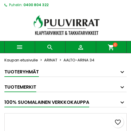
Puhelin:
0400 804 322
0



shopping_cart
Kaupan etusivulle
ARINAT
AALTO-ARINA 34
TUOTERYHMÄT
TUOTEMERKIT
100% SUOMALAINEN VERKKOKAUPPA
favorite_border