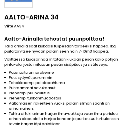
AALTO-ARINA 34
Viite
AA34
Aalto-Arinalla tehostat puunpolttoa!
Tällä arinalla saat kiukaasi tulipesään tarpeeksi happea. 1kg
puita tarvitsee hyvään palamiseen noin 7-10m3 happea.
Valittaessa kiuasarinaa mitataan kiukaan pesän koko pohjan
pinta-ala, josta mitataan pesän sisäpituus ja sisäleveys.
Patentoitu arinarakenne
Puut syttyvät paremmin
Tehokkaampi palotapahtuma
Puhtaammat savukaasut
Pienempi puunkulutus
Pienempi tuhkanmuodostus
Aaltomaisen rakenteen vuoksi palamisilman saanti on
erinomainen.
Tuhka ei tuki arinan harjan ilma-aukkoja vaan ilma puristuu
arinan alapuolelta harjaa kohden ja purkautuu turbulenssin
tavoin harjan läpi palotilaan.