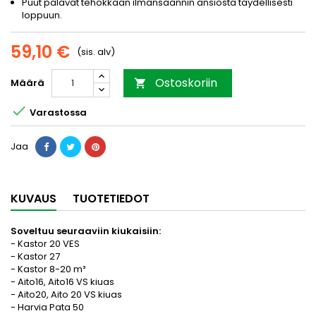
Puut palavat tehokkaan ilmansaannin ansiosta täydellisesti
loppuun.
59,10 €
(sis. alv)
Ostoskoriin
Määrä


Varastossa
Jaa
KUVAUS
TUOTETIEDOT
Soveltuu seuraaviin kiukaisiin:
- Kastor 20 VES
- Kastor 27
- Kastor 8-20 m³
- Aito16, Aito16 VS kiuas
- Aito20, Aito 20 VS kiuas
- Harvia Pata 50