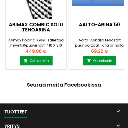
ARIMAX COMBIC SOLU
AALTO-ARINA 50
TEHOARINA
Arimax Polaric Kysy lisätietoja
Aalto-Arinalla tehostat
myynti@puuvirrat.fi 410 X 310
puunpolttoa! Tällä arinalla
mm 1.Lohko RST teräs
saat kiukaasi tulipesään
Hinta
Hinta
449,00 €
69,20 €
tarpeeksi happea. 1kg puita
tarvitsee hyvään palamiseen
Ostoskoriin
Ostoskoriin


noin 7-10m3 happea.
Valittaessa kiuasarinaa
mitataan kiukaan pesän koko
pohjan pinta-ala, josta
Seuraa meitä Facebookissa
mitataan pesän sisäpituus ja
sisäleveys. Patentoitu
arinarakenne Puut syttyvät
paremmin Tehokkaampi
palotapahtuma...

TUOTTEET

YRITYS