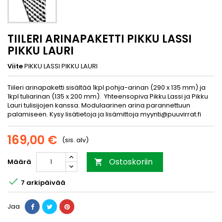
TIILERI ARINAPAKETTI PIKKU LASSI
PIKKU LAURI
Viite
PIKKU LASSI PIKKU LAURI
Tiileri arinapaketti sisältää 1kpl pohja-arinan (290 x 135 mm) ja
1kpl tuliarinan (135 x 200 mm). Yhteensopiva Pikku Lassi ja Pikku
Lauri tulisijojen kanssa. Modulaarinen arina parannettuun
palamiseen. Kysy lisätietoja ja lisämittoja myynti@puuvirrat.fi
169,00 €
(sis. alv)
Ostoskoriin
Määrä


7 arkipäivää
Jaa