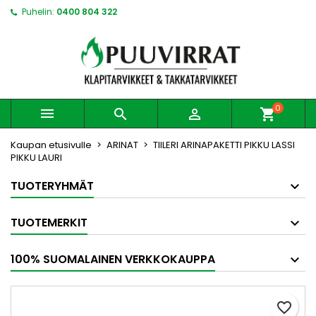
Puhelin:
0400 804 322
0



shopping_cart
Kaupan etusivulle
ARINAT
TIILERI ARINAPAKETTI PIKKU LASSI
PIKKU LAURI
TUOTERYHMÄT
TUOTEMERKIT
100% SUOMALAINEN VERKKOKAUPPA
favorite_border