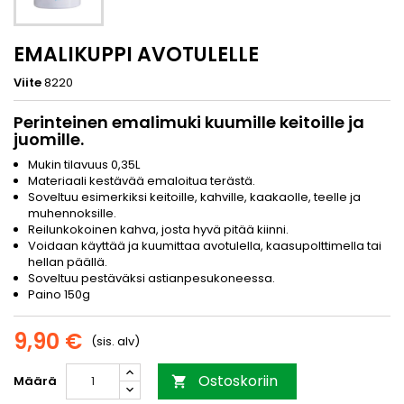
EMALIKUPPI AVOTULELLE
Viite
8220
Perinteinen emalimuki kuumille keitoille ja
juomille.
Mukin tilavuus 0,35L
Materiaali kestävää emaloitua terästä.
Soveltuu esimerkiksi keitoille, kahville, kaakaolle, teelle ja
muhennoksille.
Reilunkokoinen kahva, josta hyvä pitää kiinni.
Voidaan käyttää ja kuumittaa avotulella, kaasupolttimella tai
hellan päällä.
Soveltuu pestäväksi astianpesukoneessa.
Paino 150g
9,90 €
(sis. alv)
Ostoskoriin
Määrä
