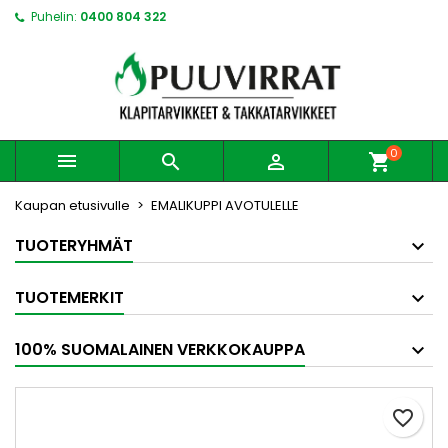
Puhelin:
0400 804 322
0



shopping_cart
Kaupan etusivulle
EMALIKUPPI AVOTULELLE
TUOTERYHMÄT
TUOTEMERKIT
100% SUOMALAINEN VERKKOKAUPPA
favorite_border