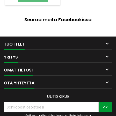
omavalintaiseen tekstiin. -
Pyydä tarjous
laserpainatuksesta kuksaan
esimerkiksi yrityksellesi.
Seuraa meitä Facebookissa

TUOTTEET

YRITYS

OMAT TIETOSI

OTA YHTEYTTÄ
UUTISKIRJE
Voit peruuttaa tilauksen milloin tahansa.