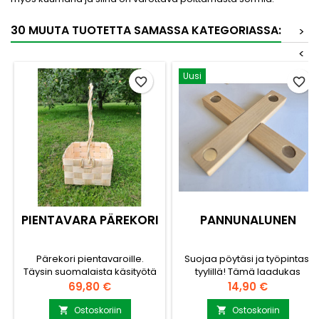
30 MUUTA TUOTETTA SAMASSA KATEGORIASSA:
>
<
Uusi
favorite_border
favorite_border
PIENTAVARA PÄREKORI
PANNUNALUNEN
Pärekori pientavaroille.
Suojaa pöytäsi ja työpintasi
Täysin suomalaista käsityötä
tyylillä! Tämä laadukas
Revitystä päreestä tehty
pannunalunen vapauttaa ja
Hinta
Hinta
69,80 €
14,90 €
koppa hylkii kosteutta
tekee ruokailuhetkistä
paremmin ja kestävyys on
huolettomia. Se toimii
Ostoskoriin
Ostoskoriin

