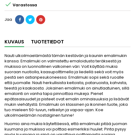

Varastossa
Jaa
KUVAUS
TUOTETIEDOT
Nauti ulkoilmaelämästä tämän kestävän ja kauniin emalimukin
kanssa. Emalimuki on valmistettu emaloidusta teräksestä ja
mukissa on luonnollinen valkoinen väri. Voit käyttää mukia
suoraan nuotiolla, kaasupolttimella ja liedellä sekä voit myös
pestä sen astianpesukoneessa. Emalimuki sopii sekä ruoalle
että juomalle. Nauti herkullisista keitoista, pataruoista, kahvista,
teestä ja kaakaosta. Jokainen emalimuki on ainutlaatuinen, sillä
emalointi on vanha tapa pinnoittaa mukeja. Pienet
epätasaisuudet ja pisteet ovat emalin ominaisuuksia ja lisäävät
mukin viehätystä. Emalimuki on klassinen ja ikoninen tuote, joka
tuo mieleen 50-luvun, retkeilyn ja vapaa-ajan. Koe
ulkoilmaelämän nostalginen tunne!
Huomio aina mukia käytettäessä, että emalimuki pitää juoman
kuumana ja mukissa voi polttaa esimerkiksi huulet. Pinta pysyy
myös kuumana ja siinä on varottava polttamasta sormia.