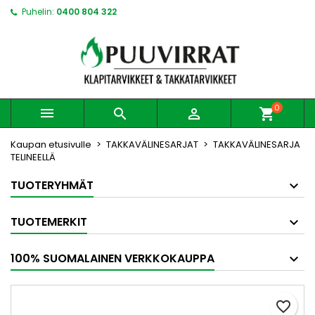
Puhelin:
0400 804 322
0



shopping_cart
Kaupan etusivulle
TAKKAVÄLINESARJAT
TAKKAVÄLINESARJA
TELINEELLÄ
TUOTERYHMÄT
TUOTEMERKIT
100% SUOMALAINEN VERKKOKAUPPA
favorite_border