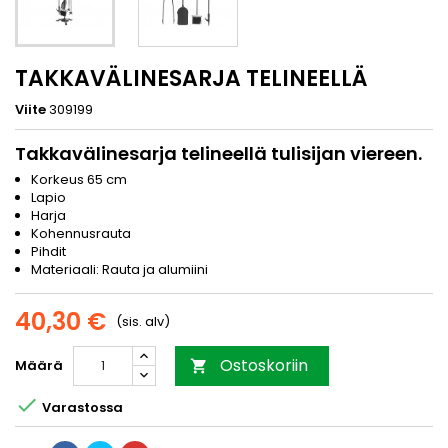
TAKKAVÄLINESARJA TELINEELLÄ
Viite
309199
Takkavälinesarja telineellä tulisijan viereen.
Korkeus 65 cm
Lapio
Harja
Kohennusrauta
Pihdit
Materiaali: Rauta ja alumiini
40,30 €
(sis. alv)
Ostoskoriin
Määrä


Varastossa