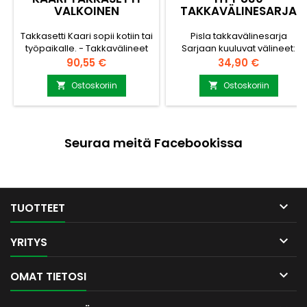
VALKOINEN
TAKKAVÄLINESARJA
Takkasetti Kaari sopii kotiin tai
Pisla takkavälinesarja
työpaikalle. - Takkavälineet
Sarjaan kuuluvat välineet:
jäävät telineen taakse piiloon
Tuhkalapio, hiilikoukku,
Hinta
Hinta
90,55 €
34,90 €
luoden huolitellun ilmeen. -
tuhkaharja, pihdit ja teline.
Muotoilunsa ansiosta
Materiaali: Teräs / musta
Ostoskoriin
Ostoskoriin


takkasetti pysyy
Pakattu siistiin
tasapainossa myös
tuotelaatikkoon
liikuteltaessa. - Variseva
tuhka jää telineen pohjalle
Seuraa meitä Facebookissa
pitäen lattiat puhtaana. -
Takkasettiin kuuluu teline,
lapio, harja ja
kohennuskoukku. -
Valmistettu Suomessa. -...

TUOTTEET

YRITYS

OMAT TIETOSI