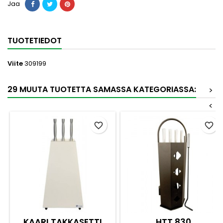
Jaa
TUOTETIEDOT
Viite
309199
29 MUUTA TUOTETTA SAMASSA KATEGORIASSA:
>
<
favorite_border
favorite_border
KAARI TAKKASETTI
HTT 830