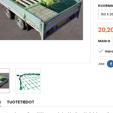
KUORMA
20,2
Määrä

Vara
Jaa
S
TUOTETIEDOT