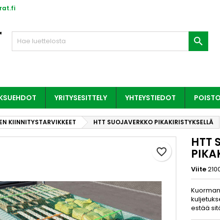
at.fi

AKSUEHDOT
YRITYSESITTELY
YHTEYSTIEDOT
POIST
EN KIINNITYSTARVIKKEET
HTT SUOJAVERKKO PIKAKIRISTYKSELLÄ
HTT 
favorite_border
PIKA
Viite
210
Kuorman 
kuljetuks
estää sit