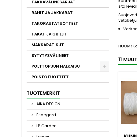
Kuorman s
TAKKAVÄLINESARJAT
sitä levi
RAHIT JA JAKKARAT
Suojaverk
vetoketju
TAKORAUTATUOTTEET
Verkon 
TAKAT JA GRILLIT
MAKKARATIKUT
HUOM! Käy
SYTYTYSVÄLINEET
11 MUU
POLTTOPUUN HALKAISU
POISTOTUOTTEET
TUOTEMERKIT
AIKA DESIGN
Espegard
LP Garden
KIIN
Lumox