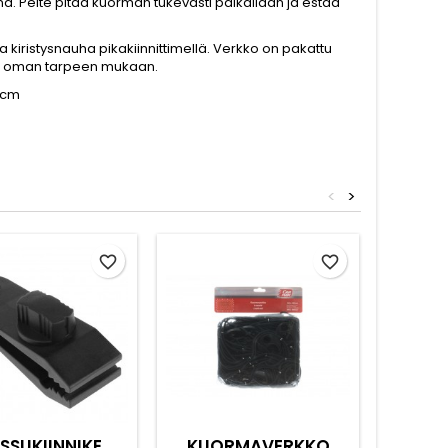
a. Peite pitää kuorman tukevasti paikallaan ja estää
kiristysnauha pikakiinnittimellä. Verkko on pakattu
ttöön oman tarpeen mukaan.
50cm
<
>
favorite_border
favorite_border
SSUKIINNIKE
KUORMAVERKKO
KUOR