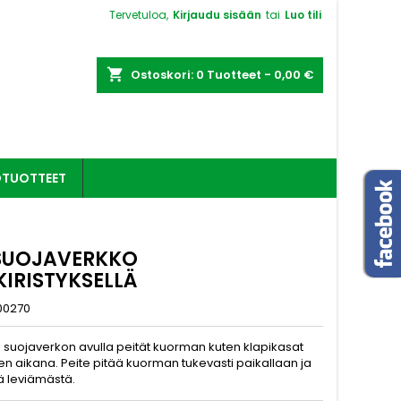
Tervetuloa,
Kirjaudu sisään
tai
Luo tili
shopping_cart
Ostoskori:
0
Tuotteet - 0,00 €
OTUOTTEET
SUOJAVERKKO
KIRISTYKSELLÄ
00270
suojaverkon avulla peität kuorman kuten klapikasat
en aikana. Peite pitää kuorman tukevasti paikallaan ja
ä leviämästä.