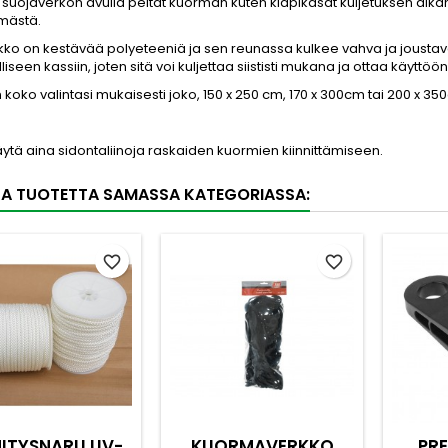
uojaverkon avulla peität kuorman kuten klapikasat kuljetuksen aikan
ämästä.
ko on kestävää polyeteeniä ja sen reunassa kulkee vahva ja joustava 
lliseen kassiin, joten sitä voi kuljettaa siististi mukana ja ottaa käy
koko valintasi mukaisesti joko, 150 x 250 cm, 170 x 300cm tai 200 x 3
tä aina sidontaliinoja raskaiden kuormien kiinnittämiseen.
TA TUOTETTA SAMASSA KATEGORIASSA:
favorite_border
favorite_border
NITYSNARU UV-
KUORMAVERKKO
PRE