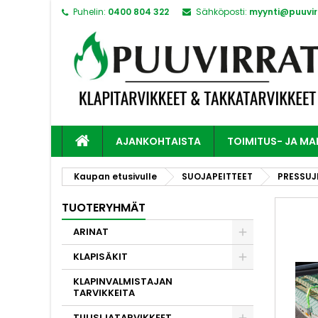
Puhelin:
0400 804 322
Sähköposti:
myynti@puuvirr
AJANKOHTAISTA
TOIMITUS- JA M
Kaupan etusivulle
SUOJAPEITTEET
PRESSUJ
TUOTERYHMÄT
ARINAT
KLAPISÄKIT
KLAPINVALMISTAJAN
TARVIKKEITA
TULISIJATARVIKKEET