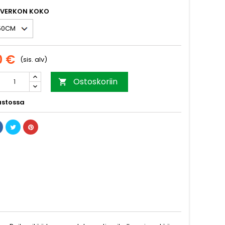
VERKON KOKO
0 €
(sis. alv)
Ostoskoriin

stossa