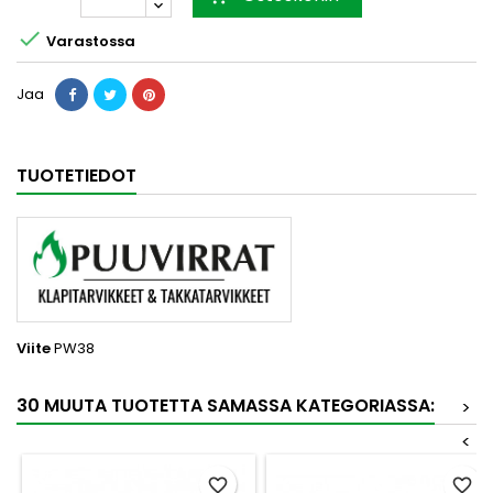

Varastossa
Jaa
TUOTETIEDOT
Viite
PW38
30 MUUTA TUOTETTA SAMASSA KATEGORIASSA:
>
<
favorite_border
favorite_border