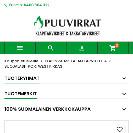
Puhelin:
0400 804 322
0



shopping_cart
Kaupan etusivulle
KLAPINVALMISTAJAN TARVIKKEITA
SUOJALASIT PORTWEST KIRKAS
TUOTERYHMÄT
TUOTEMERKIT
100% SUOMALAINEN VERKKOKAUPPA
favorite_border