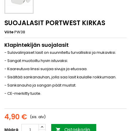
SUOJALASIT PORTWEST KIRKAS
Viite
PW38
Klapintekijän suojalasit
- Sulavalinjaiset lasit on suunniteltu turvallisiksi ja mukaviksi.
- Sangat muotoiltu hyvin istuvaksi.
- Kaareutuva linssi suojaa sivuja ja etuosaa.
- Sisältää sankanauhan, jolla saa lasit kaulalle roikkumaan.
- Sankanauha ja sangan päät mustat.
- CE-merkitty tuote.
4,90 €
(sis. alv)
Ostoskoriin
Määrä
